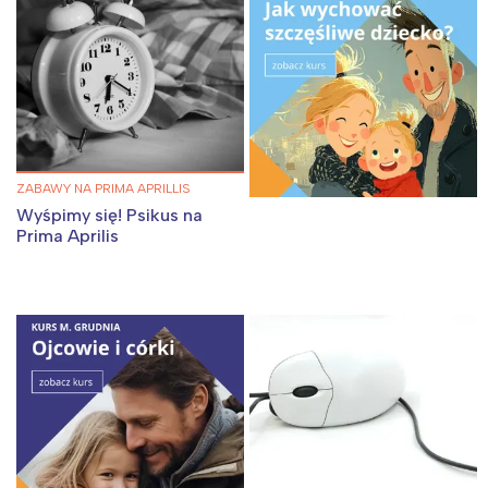
tego regionu:
Warszawa
Śląsk
Łódź
Kraków
Trójmiasto
Południe
Poznań
Północ
ZABAWY NA PRIMA APRILLIS
Wrocław
Wszystkie
Wyśpimy się! Psikus na
Prima Aprilis
Wybieram