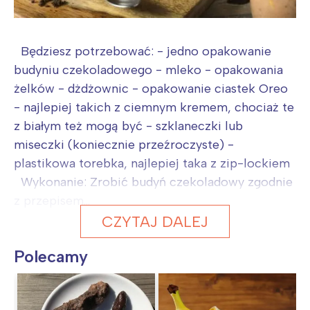
Będziesz potrzebować: - jedno opakowanie
budyniu czekoladowego - mleko - opakowania
żelków - dżdżownic - opakowanie ciastek Oreo
- najlepiej takich z ciemnym kremem, chociaż te
z białym też mogą być - szklaneczki lub
miseczki (koniecznie przeźroczyste) -
plastikowa torebka, najlepiej taka z zip-lockiem
Wykonanie: Zrobić budyń czekoladowy zgodnie
z przepisem...
CZYTAJ DALEJ
Polecamy