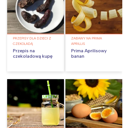
PRZEPISY DLA DZIECI Z
ZABAWY NA PRIMA
CZEKOLADĄ
APRILLIS
Przepis na
Prima Aprilisowy
czekoladową kupę
banan