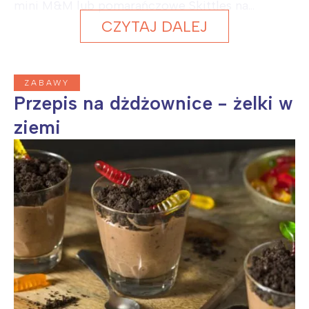
mini M&M lub pomarańczowe Skittles na...
CZYTAJ DALEJ
ZABAWY
Przepis na dżdżownice - żelki w
ziemi