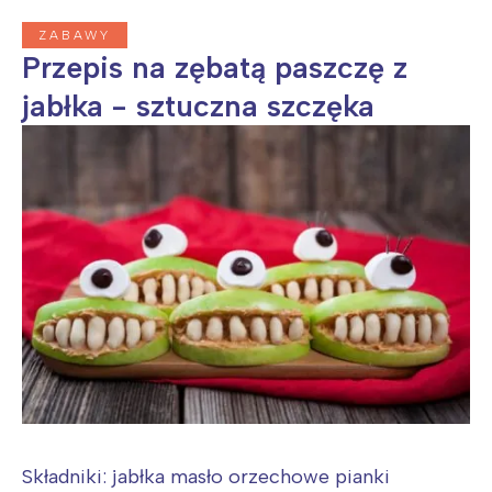
ZABAWY
Przepis na zębatą paszczę z
jabłka - sztuczna szczęka
Interesują mnie wydarzenia z
tego regionu:
Warszawa
Śląsk
Łódź
Kraków
Trójmiasto
Południe
Poznań
Północ
Wrocław
Wszystkie
Składniki: jabłka masło orzechowe pianki