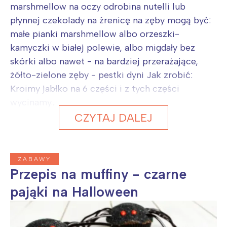
marshmellow na oczy odrobina nutelli lub
Wybieram
płynnej czekolady na źrenicę na zęby mogą być:
małe pianki marshmellow albo orzeszki-
kamyczki w białej polewie, albo migdały bez
skórki albo nawet - na bardziej przerażające,
żółto-zielone zęby - pestki dyni Jak zrobić:
Kroimy jabłko na 6 części i z tych części
wycinamy...
CZYTAJ DALEJ
ZABAWY
Przepis na muffiny - czarne
pająki na Halloween