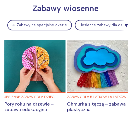
Zabawy wiosenne
↩ Zabawy na specjalne okazje
Jesienne zabawy dla dzieci
JESIENNE ZABAWY DLA DZIECI
ZABAWY DLA 5 LATKÓW I 6 LATKÓW
Pory roku na drzewie –
Chmurka z tęczą – zabawa
zabawa edukacyjna
plastyczna