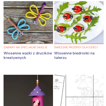
ZABAWY NA SPECJALNE OKAZJE
ŚMIESZNE PRZEPISY DLA DZIECI
Wiosenne ważki z drucików
Wiosenne biedronki na
kreatywnych
talerzu
Interesują mnie wydarzenia z
tego regionu:
Warszawa
Śląsk
Łódź
Kraków