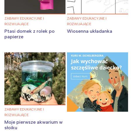
Trójmiasto
Południe
Poznań
Północ
ZABAWY EDUKACYJNE I
ZABAWY EDUKACYJNE I
Wrocław
Wszystkie
ROZWIJAJĄCE
ROZWIJAJĄCE
Ptasi domek z rolek po
Wiosenna układanka
papierze
Wybieram
ZABAWY EDUKACYJNE I
ROZWIJAJĄCE
Moje pierwsze akwarium w
słoiku