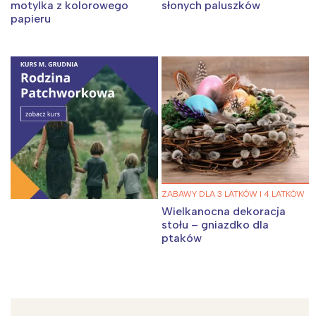
motylka z kolorowego
słonych paluszków
papieru
ZABAWY DLA 3 LATKÓW I 4 LATKÓW
Wielkanocna dekoracja
stołu – gniazdko dla
ptaków