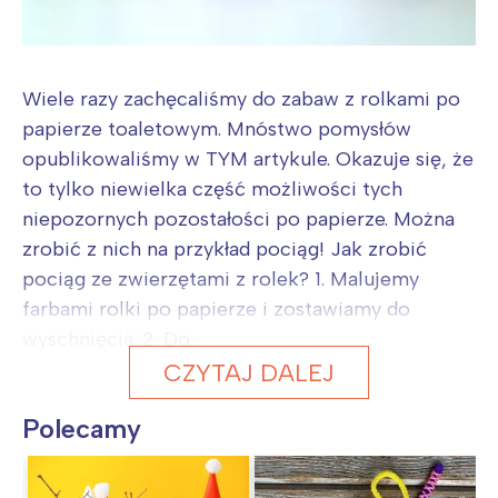
Wiele razy zachęcaliśmy do zabaw z rolkami po
papierze toaletowym. Mnóstwo pomysłów
opublikowaliśmy w TYM artykule. Okazuje się, że
to tylko niewielka część możliwości tych
niepozornych pozostałości po papierze. Można
zrobić z nich na przykład pociąg! Jak zrobić
pociąg ze zwierzętami z rolek? 1. Malujemy
farbami rolki po papierze i zostawiamy do
wyschnięcia. 2. Do...
CZYTAJ DALEJ
Polecamy