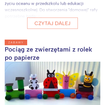
życiu oceanu w przedszkolu lub edukacji
wczesnoszkolnej. Do stworzenia "domowej" rafy
potrzebne będą: -...
CZYTAJ DALEJ
ZABAWY
Pociąg ze zwierzętami z rolek
po papierze