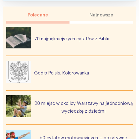
Polecane
Najnowsze
70 najpiękniejszych cytatów z Biblii
Interesują mnie wydarzenia z
tego regionu:
Godło Polski. Kolorowanka
Warszawa
Śląsk
Łódź
Kraków
20 miejsc w okolicy Warszawy na jednodniową
Trójmiasto
Południe
wycieczkę z dziećmi
Poznań
Północ
Wrocław
Wszystkie
60 cytatów motywacyjnych – pozytywne