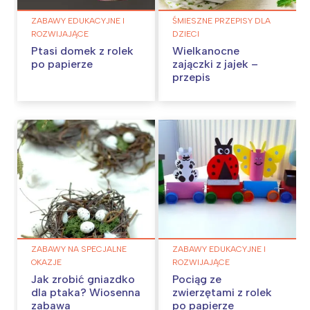
ZABAWY EDUKACYJNE I
ŚMIESZNE PRZEPISY DLA
ROZWIJAJĄCE
DZIECI
Ptasi domek z rolek
Wielkanocne
po papierze
zajączki z jajek –
przepis
ZABAWY NA SPECJALNE
ZABAWY EDUKACYJNE I
OKAZJE
ROZWIJAJĄCE
Jak zrobić gniazdko
Pociąg ze
dla ptaka? Wiosenna
zwierzętami z rolek
zabawa
po papierze