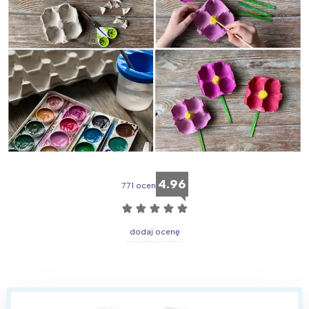
4.96
771 ocen
☆
☆
☆
☆
☆
dodaj ocenę