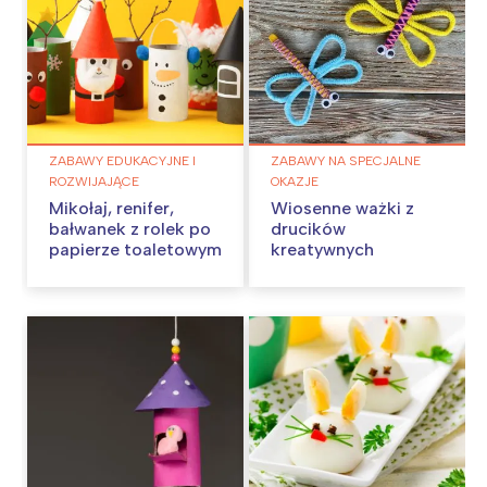
ZABAWY EDUKACYJNE I
ZABAWY NA SPECJALNE
ROZWIJAJĄCE
OKAZJE
Mikołaj, renifer,
Wiosenne ważki z
bałwanek z rolek po
drucików
papierze toaletowym
kreatywnych