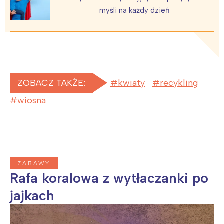
myśli na każdy dzień
Wybieram
ZOBACZ TAKŻE:
kwiaty
recykling
wiosna
ZABAWY
Rafa koralowa z wytłaczanki po
jajkach