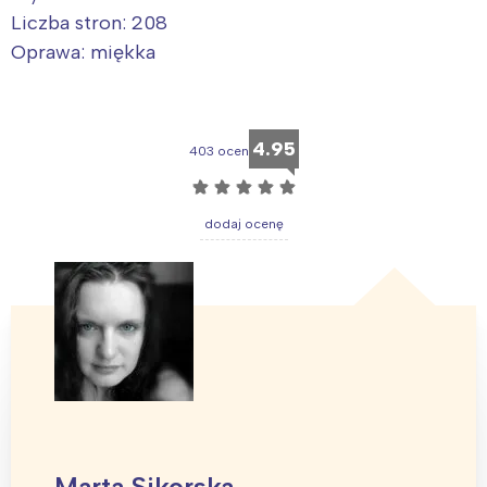
Liczba stron: 208
Oprawa: miękka
4.95
403 ocen
☆
☆
☆
☆
☆
dodaj ocenę
Marta Sikorska