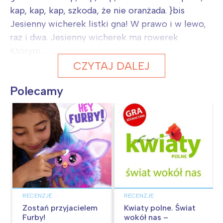
kap, kap, kap, szkoda, że nie oranżada. }bis
Jesienny wicherek listki gna! W prawo i w lewo,
raz i dwa. Jesienny wicherek ma rowerek
Którym...
CZYTAJ DALEJ
Polecamy
RECENZJE
RECENZJE
Zostań przyjacielem
Kwiaty polne. Świat
Furby!
wokół nas –