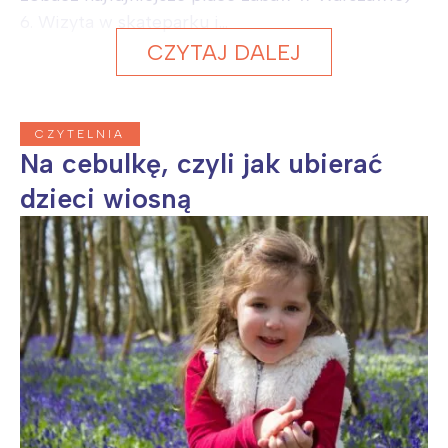
6. Wizyta w skateparku i...
CZYTAJ DALEJ
CZYTELNIA
Na cebulkę, czyli jak ubierać
dzieci wiosną