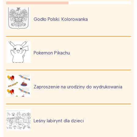
Łódź
Kraków
Trójmiasto
Południe
Poznań
Północ
Godło Polski. Kolorowanka
Wrocław
Wszystkie
Wybieram
Pokemon Pikachu
Zaproszenie na urodziny do wydrukowania
Leśny labirynt dla dzieci