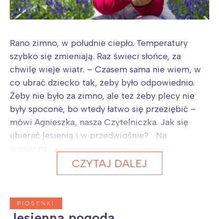
Rano zimno, w południe ciepło. Temperatury
szybko się zmieniają. Raz świeci słońce, za
chwilę wieje wiatr. – Czasem sama nie wiem, w
co ubrać dziecko tak, żeby było odpowiednio.
Żeby nie było za zimno, ale też żeby plecy nie
były spocone, bo wtedy łatwo się przeziębić –
mówi Agnieszka, nasza Czytelniczka. Jak się
ubierać jesienią i w przedwiośnie? Na
wiosenną...
CZYTAJ DALEJ
PIOSENKI
Jesienna pogoda