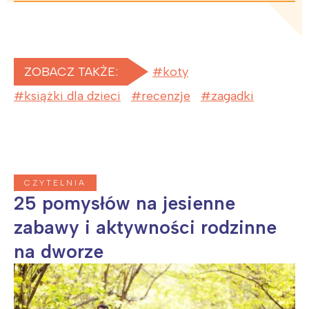
ZOBACZ TAKŻE:
koty
książki dla dzieci
recenzje
zagadki
CZYTELNIA
25 pomysłów na jesienne
zabawy i aktywności rodzinne
na dworze