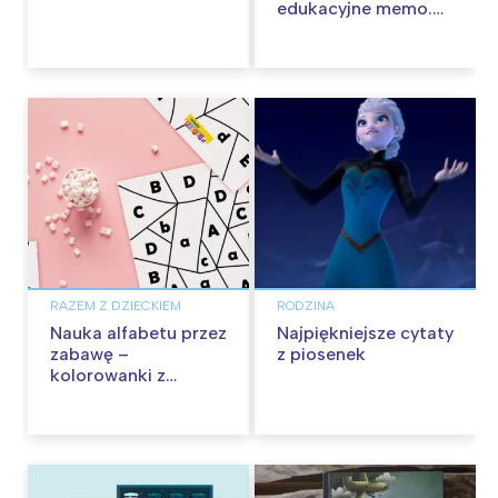
edukacyjne memo.
Recenzja
RAZEM Z DZIECKIEM
RODZINA
Nauka alfabetu przez
Najpiękniejsze cytaty
zabawę –
z piosenek
kolorowanki z
ukrytymi literkami
dla dzieci