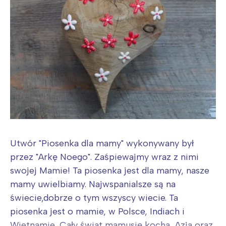
Utwór "Piosenka dla mamy" wykonywany był
przez "Arkę Noego". Zaśpiewajmy wraz z nimi
swojej Mamie! Ta piosenka jest dla mamy, nasze
mamy uwielbiamy. Najwspanialsze są na
świecie,dobrze o tym wszyscy wiecie. Ta
piosenka jest o mamie, w Polsce, Indiach i
Wietnamie, Cały świat mamusię kocha, Azja oraz