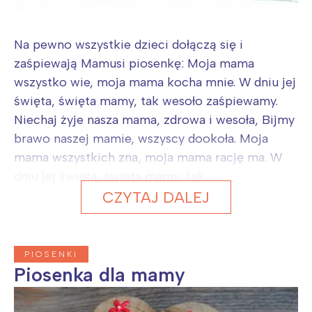
Na pewno wszystkie dzieci dołączą się i
zaśpiewają Mamusi piosenkę: Moja mama
wszystko wie, moja mama kocha mnie. W dniu jej
święta, święta mamy, tak wesoło zaśpiewamy.
Niechaj żyje nasza mama, zdrowa i wesoła, Bijmy
brawo naszej mamie, wszyscy dookoła. Moja
mama wszystkich zna, moja mama rację ma. W
dniu jej święta, święta mamy, tak...
CZYTAJ DALEJ
PIOSENKI
Piosenka dla mamy