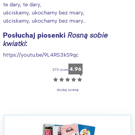
te dary, te dary,
uściskamy, ukochamy bez miary,
uściskamy, ukochamy bez miary…
Posłuchaj piosenki
Rosną sobie
kwiatki
:
https://youtu.be/9L4RS3kS9qc
4.96
373 ocen
☆
☆
☆
☆
☆
dodaj ocenę