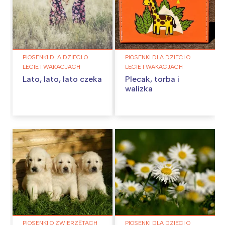
PIOSENKI DLA DZIECI O
PIOSENKI DLA DZIECI O
LECIE I WAKACJACH
LECIE I WAKACJACH
Lato, lato, lato czeka
Plecak, torba i
walizka
PIOSENKI O ZWIERZĘTACH
PIOSENKI DLA DZIECI O