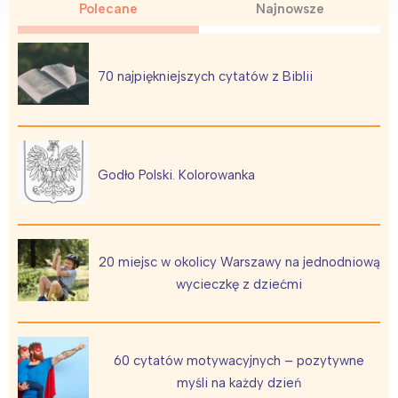
Polecane
Najnowsze
70 najpiękniejszych cytatów z Biblii
Godło Polski. Kolorowanka
20 miejsc w okolicy Warszawy na jednodniową
Interesują mnie wydarzenia z
wycieczkę z dziećmi
tego regionu:
Warszawa
Śląsk
60 cytatów motywacyjnych – pozytywne
Łódź
Kraków
myśli na każdy dzień