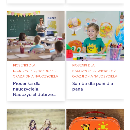
PIOSENKI DLA
PIOSENKI DLA
NAUCZYCIELA, WIERSZE Z
NAUCZYCIELA, WIERSZE Z
OKAZJI DNIA NAUCZYCIELA
OKAZJI DNIA NAUCZYCIELA
Piosenka dla
Samba dla pani dla
nauczyciela.
pana
Nauczyciel dobrze
wie…