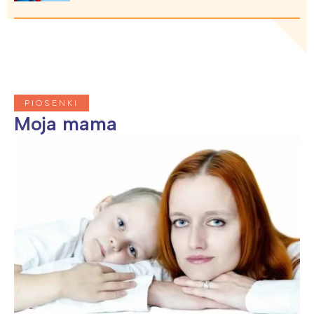
Trójmiasto
Południe
Poznań
Północ
Wrocław
Wszystkie
Wybieram
PIOSENKI
Moja mama