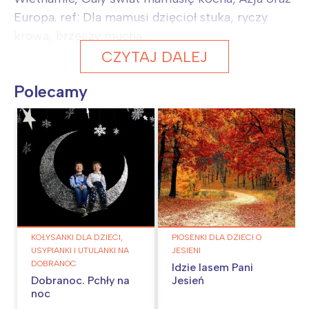
Europa. ref: Dla mamusi dzięcioł stuka, ryczy
krowa, brzęczy mucha,...
CZYTAJ DALEJ
Polecamy
KOŁYSANKI DLA DZIECI,
PIOSENKI DLA DZIECI O
USYPIANKI I UTULANKI NA
JESIENI
DOBRANOC
Idzie lasem Pani
Dobranoc. Pchły na
Jesień
noc