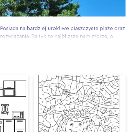
Posiada najbardziej urokliwe piaszczyste plaże oraz
rozwiązania. Bałtyk to najbliższe nam morze, o