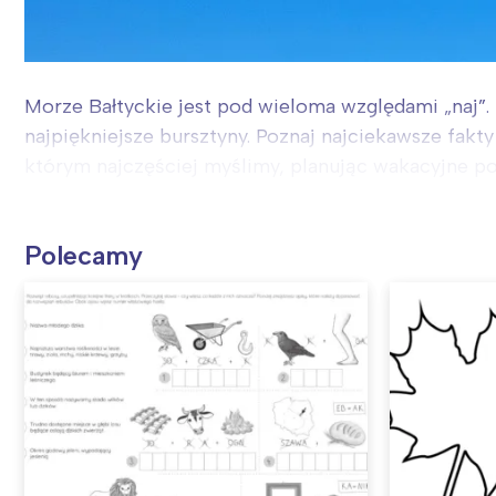
Morze Bałtyckie jest pod wieloma względami „naj”. T
najpiękniejsze bursztyny. Poznaj najciekawsze fakt
którym najczęściej myślimy, planując wakacyjne pod
Polecamy