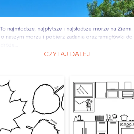
o najmłodsze, najpłytsze i najsłodsze morze na Ziemi. 
y o naszym morzu i pobierz zadania oraz łamigłówki do 
róże....
CZYTAJ DALEJ