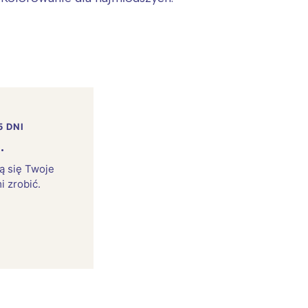
5 DNI
.
rą się Twoje
i zrobić.
: