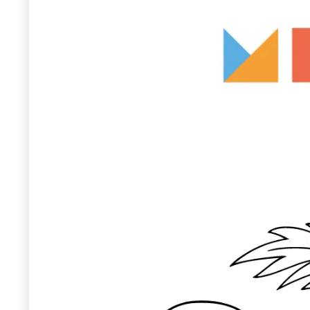
Wiosenny koncert ptaków na płocie
Kwitnąca wiśn