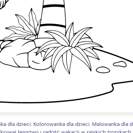
a dla dzieci. Kolorowanka dla dzieci. Malowanka dla 
krywaj lenistwo i radość wakacji w rajskich tropikach