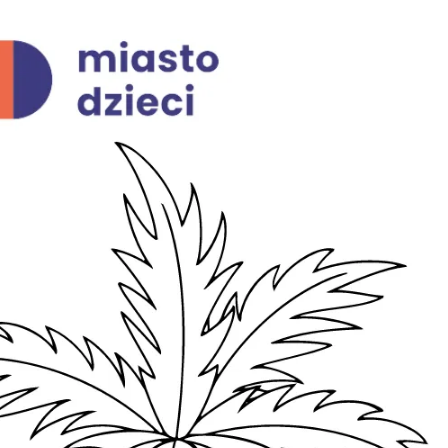
ia i jej płatki
Pszczoła i kwitnący ul