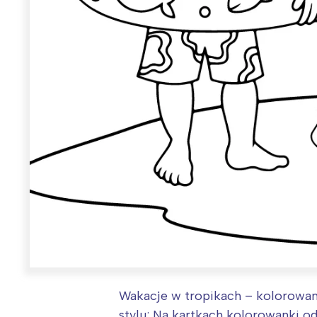
Wakacje w tropikach – kolorowank
stylu: Na kartkach kolorowanki od