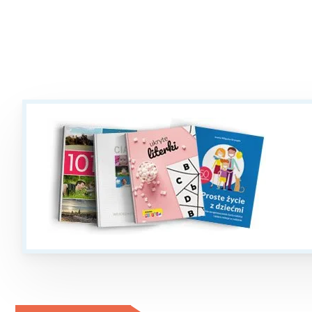
T
P
W