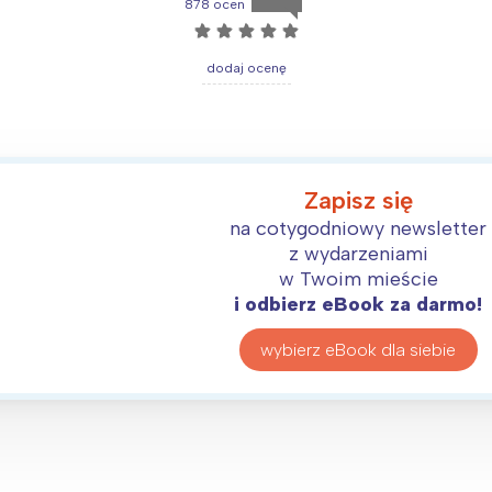
rójmiasto
Południe
878 ocen
☆
☆
☆
☆
☆
oznań
Północ
rocław
Wszystkie
dodaj ocenę
Wybieram
Zapisz się
na cotygodniowy newsletter
z wydarzeniami
w Twoim mieście
i odbierz eBook za darmo!
wybierz eBook dla siebie