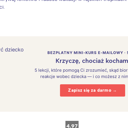
i.
BEZPŁATNY MINI-KURS E-MAILOWY · 
Krzyczę, chociaż kocham
5 lekcji, które pomogą Ci zrozumieć, skąd bio
reakcje wobec dziecka — i co możesz z nim
Zapisz się za darmo →
Interesują mnie wydarzenia z tego regionu
arszawa
Śląsk
ódź
Kraków
4.97