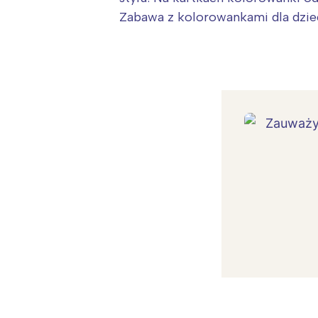
Zabawa z kolorowankami dla dziec
W
Ł