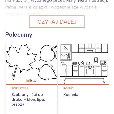
ma nudy 3", wydanego przez Mały Teatr Ilustracji.
Pełną wersję książki i wcześniejsze wydania
można otrzymać...
CZYTAJ DALEJ
Polecamy
PORY ROKU
RÓŻNE
Szablony liści do
Kuchnia
druku – klon, lipa,
brzoza