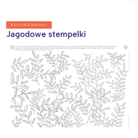
Trójmiasto
Południe
Poznań
Północ
Wrocław
Wszystkie
KOLOROWANKI
Jagodowe stempelki
Wybieram