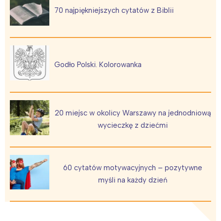
70 najpiękniejszych cytatów z Biblii
Godło Polski. Kolorowanka
20 miejsc w okolicy Warszawy na jednodniową
wycieczkę z dziećmi
Interesują mnie wydarzenia z
tego regionu:
60 cytatów motywacyjnych – pozytywne
myśli na każdy dzień
Warszawa
Śląsk
Łódź
Kraków