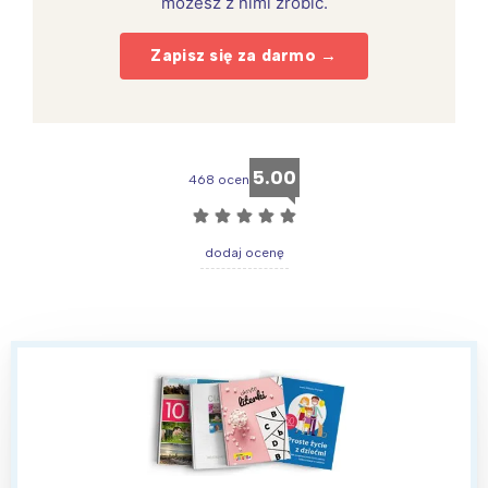
możesz z nimi zrobić.
Zapisz się za darmo →
5.00
468 ocen
☆
☆
☆
☆
☆
dodaj ocenę