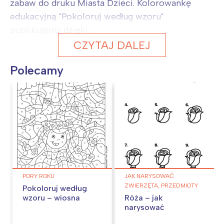
zabaw do druku Miasta Dzieci. Kolorowankę
edukacyjną "Pokoloruj według wzoru"
publikujemy dzięki...
CZYTAJ DALEJ
Polecamy
PORY ROKU
JAK NARYSOWAĆ
ZWIERZĘTA, PRZEDMIOTY
Pokoloruj według
wzoru – wiosna
Róża – jak
narysować