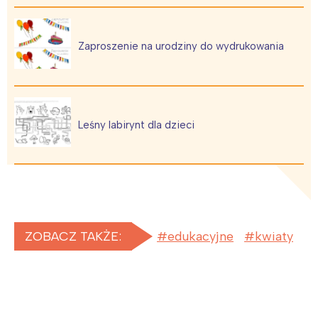
Zaproszenie na urodziny do wydrukowania
Interesują mnie wydarzenia z
tego regionu:
Warszawa
Śląsk
Leśny labirynt dla dzieci
Łódź
Kraków
Trójmiasto
Południe
Poznań
Północ
Wrocław
Wszystkie
ZOBACZ TAKŻE:
edukacyjne
kwiaty
Wybieram