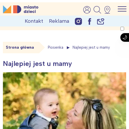
Skip
MiastoDzieci.pl
atrakcje dla dzieci, wydarzenia, imprezy rodzinne
to
Kontakt
Reklama
content
Strona główna
Piosenka
Najlepiej jest u mamy
Najlepiej jest u mamy