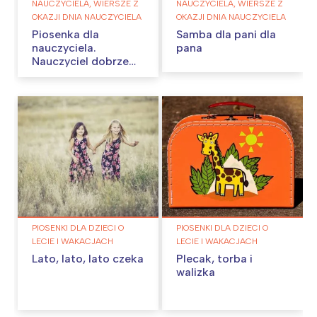
NAUCZYCIELA, WIERSZE Z
NAUCZYCIELA, WIERSZE Z
OKAZJI DNIA NAUCZYCIELA
OKAZJI DNIA NAUCZYCIELA
Piosenka dla
Samba dla pani dla
nauczyciela.
pana
Nauczyciel dobrze
wie…
PIOSENKI DLA DZIECI O
PIOSENKI DLA DZIECI O
LECIE I WAKACJACH
LECIE I WAKACJACH
Lato, lato, lato czeka
Plecak, torba i
walizka