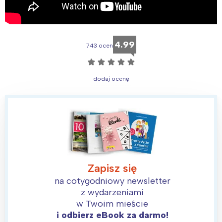
4.99
743 ocen
☆
☆
☆
☆
☆
dodaj ocenę
Zapisz się
na cotygodniowy newsletter
z wydarzeniami
w Twoim mieście
i odbierz eBook za darmo!