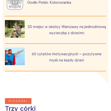
Godło Polski. Kolorowanka
20 miejsc w okolicy Warszawy na jednodniową
wycieczkę z dziećmi
Interesują mnie wydarzenia z
tego regionu:
60 cytatów motywacyjnych – pozytywne
myśli na każdy dzień
Warszawa
Śląsk
Łódź
Kraków
Trójmiasto
Południe
Poznań
Północ
Wrocław
Wszystkie
PIOSENKI
Trzy córki