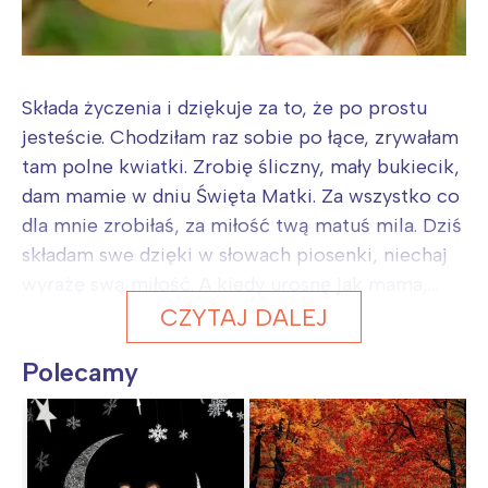
Składa życzenia i dziękuje za to, że po prostu
jesteście. Chodziłam raz sobie po łące, zrywałam
tam polne kwiatki. Zrobię śliczny, mały bukiecik,
dam mamie w dniu Święta Matki. Za wszystko co
dla mnie zrobiłaś, za miłość twą matuś mila. Dziś
składam swe dzięki w słowach piosenki, niechaj
wyrażę swą miłość. A kiedy urosnę jak mama,...
CZYTAJ DALEJ
Polecamy