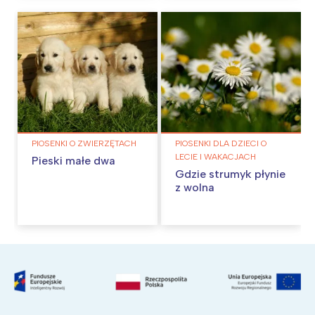
PIOSENKI O ZWIERZĘTACH
PIOSENKI DLA DZIECI O
LECIE I WAKACJACH
Pieski małe dwa
Gdzie strumyk płynie
z wolna