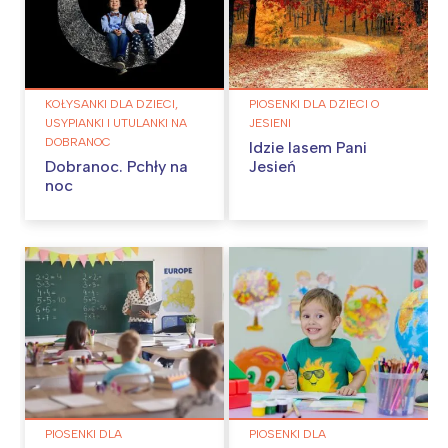
KOŁYSANKI DLA DZIECI,
PIOSENKI DLA DZIECI O
USYPIANKI I UTULANKI NA
JESIENI
DOBRANOC
Idzie lasem Pani
Dobranoc. Pchły na
Jesień
noc
PIOSENKI DLA
PIOSENKI DLA