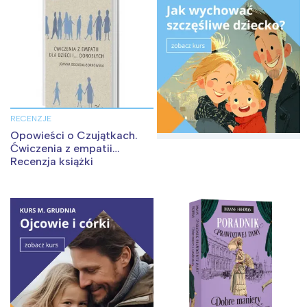
tego regionu:
Warszawa
Śląsk
Łódź
Kraków
Trójmiasto
Południe
Poznań
Północ
RECENZJE
Wrocław
Wszystkie
Opowieści o Czujątkach.
Ćwiczenia z empatii…
Recenzja książki
Wybieram