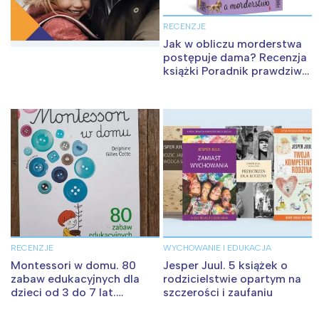
RECENZJE
Jak w obliczu morderstwa
postępuje dama? Recenzja
książki Poradnik prawdziwej
damy. Dobre maniery a
morderstwo
RECENZJE
WYCHOWANIE I EDUKACJA
Montessori w domu. 80
Jesper Juul. 5 książek o
zabaw edukacyjnych dla
rodzicielstwie opartym na
dzieci od 3 do 7 lat.
szczerości i zaufaniu
Recenzja