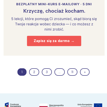
BEZPŁATNY MINI-KURS E-MAILOWY · 5 DNI
Krzyczę, chociaż kocham.
5 lekcji, które pomogą Ci zrozumieć, skąd biorą się
Twoje reakcje wobec dziecka — i co możesz z
nimi zrobić.
Zapisz się za darmo →
1
2
3
…
11
»