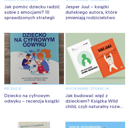
Jak pomóc dziecku radzić
Jesper Juul – książki
sobie z emocjami? 10
duńskiego autora, które
sprawdzonych strategii
zmieniają rodzicielstwo
RECENZJE
WYCHOWANIE I EDUKACJA
Dziecko na cyfrowym
Jak budować więź z
odwyku – recenzja książki
dzieckiem? Książka Wild
child, czyli naturalny rozwój
dziecka już w sprzedaży!
Interesują mnie wydarzenia z