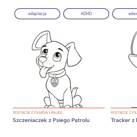
adaptacja
ADHD
adw
Wiosenny koncert ptaków na płocie
Kwitnąca wiśn
POSTACIE Z FILMÓW I BAJEK
POSTACIE Z FI
Szczeniaczek z Psiego Patrolu
Tracker z 