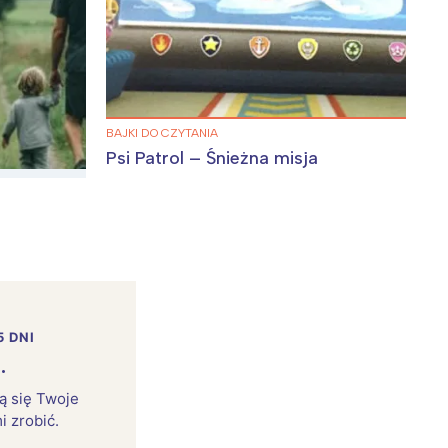
BAJKI DO CZYTANIA
Psi Patrol – Śnieżna misja
5 DNI
.
rą się Twoje
i zrobić.