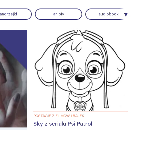
andrzejki
anioły
audiobooki
Wiewiórka na kwitnącym polu
POSTACIE Z FILMÓW I BAJEK
Sky z serialu Psi Patrol