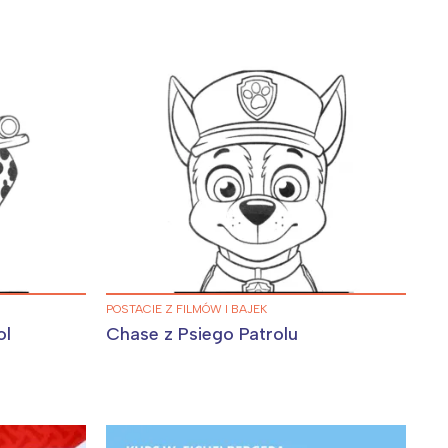
POSTACIE Z FILMÓW I BAJEK
ol
Chase z Psiego Patrolu