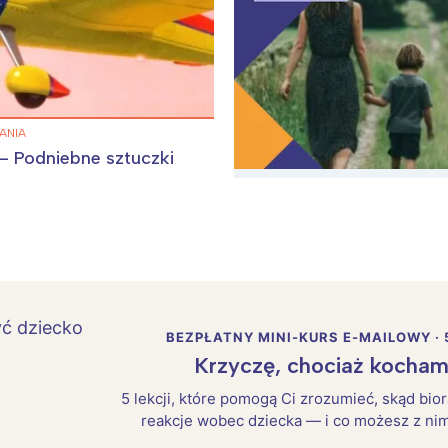
ANIA
 – Podniebne sztuczki
BEZPŁATNY MINI-KURS E-MAILOWY · 
Krzyczę, chociaż kocham
5 lekcji, które pomogą Ci zrozumieć, skąd bio
reakcje wobec dziecka — i co możesz z nim