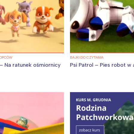
ŁOPCÓW
BAJKI DO CZYTANIA
 – Na ratunek ośmiornicy
Psi Patrol – Pies robot w 