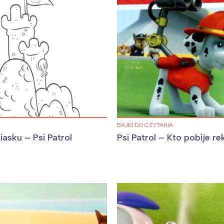
Interesują mnie wydarzenia z tego regionu
arszawa
Śląsk
BAJKI DO CZYTANIA
ódź
Kraków
asku – Psi Patrol
Psi Patrol – Kto pobije r
rójmiasto
Południe
oznań
Północ
rocław
Wszystkie
Wybieram