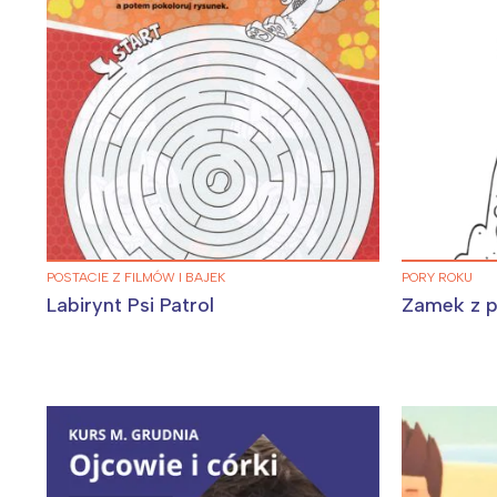
W
POSTACIE Z FILMÓW I BAJEK
PORY ROKU
Ł
Labirynt Psi Patrol
Zamek z pi
T
P
W