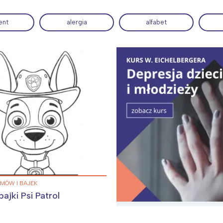
ent
alergia
alfabet
ia i jej płatki
Pszczoła i kwitnący ul
LMÓW I BAJEK
bajki Psi Patrol