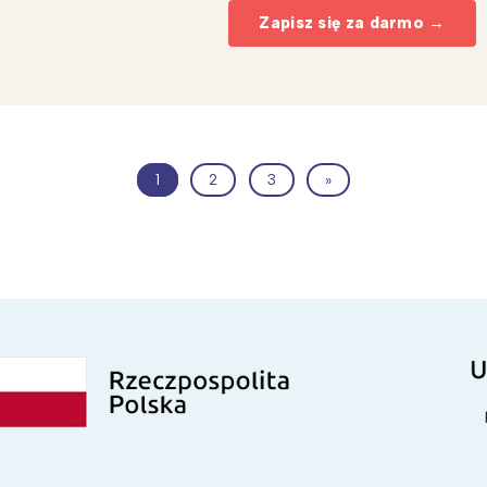
Zapisz się za darmo →
1
2
3
»