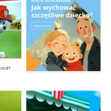
:
ekord?