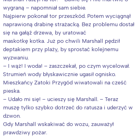
wygraną – napomniał sam siebie.
Najpierw pokonał tor przeszkód. Potem wyciągnął
naprawioną drabinę strażacką. Bez problemu dostał
się na gałąź drzewa, by uratować
maskotkę kotka. Już po chwili Marshall pędził
deptakiem przy plaży, by sprostać kolejnemu
wyzwaniu.
– I wąż! I woda! – zaszczekał, po czym wycelował.
Strumień wody błyskawicznie ugasił ognisko.
Mieszkańcy Zatoki Przygód wiwatowali na cześć
pieska.
– Udało mi się! – ucieszy się Marshall. – Teraz
muszę tylko szybko dotrzeć do ratusza i uderzyć w
dzwon.
Gdy Marshall wskakiwać do wozu, zauważył
prawdziwy pożar.