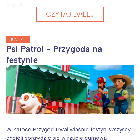
w głąb...
CZYTAJ DALEJ
BAJKI
Psi Patrol - Przygoda na
festynie
W Zatoce Przygód trwał właśnie festyn. Wszyscy
chcieli sprawdzić się w rzucie gumową