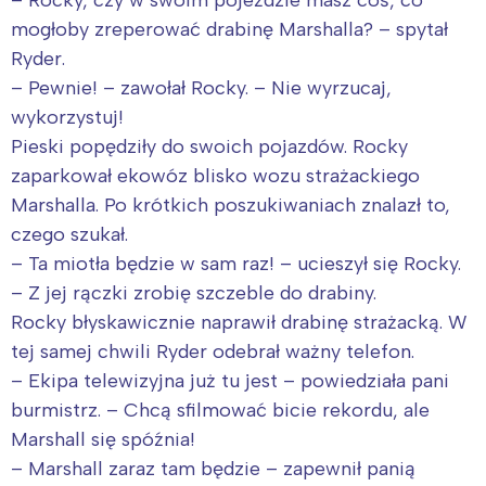
mogłoby zreperować drabinę Marshalla? – spytał
Ryder.
– Pewnie! – zawołał Rocky. – Nie wyrzucaj,
wykorzystuj!
Pieski popędziły do swoich pojazdów. Rocky
zaparkował ekowóz blisko wozu strażackiego
Marshalla. Po krótkich poszukiwaniach znalazł to,
czego szukał.
– Ta miotła będzie w sam raz! – ucieszył się Rocky.
– Z jej rączki zrobię szczeble do drabiny.
Rocky błyskawicznie naprawił drabinę strażacką. W
tej samej chwili Ryder odebrał ważny telefon.
– Ekipa telewizyjna już tu jest – powiedziała pani
burmistrz. – Chcą sfilmować bicie rekordu, ale
Marshall się spóźnia!
– Marshall zaraz tam będzie – zapewnił panią