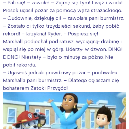
– Pali się! – zawołał. – Zajmę się tym! I wąż i woda!
Piesek ugasił pożar za pomocą węża strażackiego.
– Cudownie, dziękuję ci! – zawołała pani burmistrz.
– Zostało ci tylko trzydzieści sekund, żeby pobić
rekord! – krzyknął Ryder. – Pospiesz się!
Marshall podjechał pod ratusz. wyciągnął drabinę i
wspiął się po miej w górę. Uderzył w dzwon. DING!
DONG! Niestety – było o minutę za późno. Nie
pobił rekordu.
– Ugasiłeś jednak prawdziwy pożar – pochwaliła
Marshalla pani burmistrz. – Dlatego ogłaszam cię
bohaterem Zatoki Przygód!