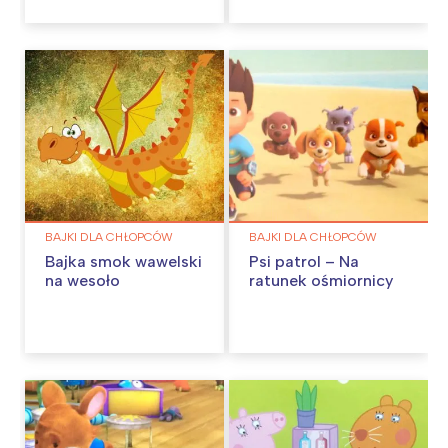
BAJKI DLA CHŁOPCÓW
BAJKI DLA CHŁOPCÓW
Bajka smok wawelski
Psi patrol – Na
na wesoło
ratunek ośmiornicy