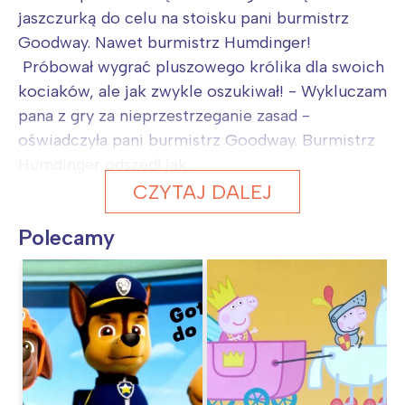
jaszczurką do celu na stoisku pani burmistrz
Goodway. Nawet burmistrz Humdinger!
Próbował wygrać pluszowego królika dla swoich
kociaków, ale jak zwykle oszukiwał! - Wykluczam
pana z gry za nieprzestrzeganie zasad -
oświadczyła pani burmistrz Goodway. Burmistrz
Humdinger odszedł jak...
CZYTAJ DALEJ
Polecamy