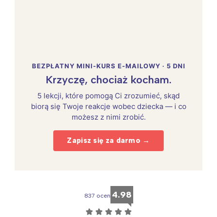
BEZPŁATNY MINI-KURS E-MAILOWY · 5 DNI
Interesują mnie wydarzenia z
Krzyczę, chociaż kocham.
tego regionu:
5 lekcji, które pomogą Ci zrozumieć, skąd
biorą się Twoje reakcje wobec dziecka — i co
Warszawa
Śląsk
możesz z nimi zrobić.
Łódź
Kraków
Zapisz się za darmo →
Trójmiasto
Południe
Poznań
Północ
Wrocław
Wszystkie
4.98
837 ocen
Wybieram
☆
☆
☆
☆
☆