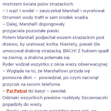
mistrzem świata psów strażackich.
– I wąż! I woda! – zaszczekał Marshall i wycelował.
Strumień wody trafił w sam środek wiadra.
– Dalej, Marshall! dopingowały
przyjaciela pozostałe pieski.
Potem Marshall podjechał wozem strażackim pod
drzewo, by uratować kotka. Niestety, piesek źle
umocował drabinę strażacką. BACH! Z hukiem spadł
na ziemię, a drabina połamała się.
Ryder widział wszystko z okna wieży obserwacyjnej
– Wygląda na to, że Marshallowi przyda się
pomocna dłoń. – powiedział, po czym nacisnął
przycisk na swoim telefonie.
–
Psi Patrol
do bazy! – zawołał.
Odznaki wszystkich piesków rozbłysły. Szczeniaczki
popędziły do wieży.
– Rocky, czy w swoim pojeździe masz coś, co