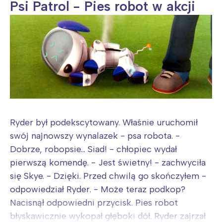
Psi Patrol - Pies robot w akcji
Ryder był podekscytowany. Właśnie uruchomił
swój najnowszy wynalazek - psa robota. -
Dobrze, robopsie... Siad! - chłopiec wydał
pierwszą komendę. - Jest świetny! - zachwyciła
się Skye. - Dzięki. Przed chwilą go skończyłem -
odpowiedział Ryder. - Może teraz podkop?
Nacisnął odpowiedni przycisk. Pies robot
błyskawicznie wykopał głęboki dół. Ryder zajrzał