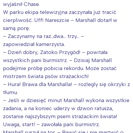
wyjaśnił Chase.
W parku ekipa telewizyjna zaczynała już tracić
cierpliwość. Uff! Nareszcie – Marshall dotarł w
samą porę.
– Zaczynamy na raz…dwa… trzy… –
zapowiedział kamerzysta.
– Dzień dobry, Zatoko Przygód! – powitała
wszystkich pani burmistrz. – Dzisiaj Marshall
podejmie próbę pobicia rekordu. Może zostać
mistrzem świata psów strażackich!
– Hura! Brawa dla Marshalla! – rozlegly się okrzyki z
tłumu.
– Jeśli w dziesięć minut Marshall wykona wszystkie
zadania, a na koniec uderzy w dzwon ratusza,
zostanie najszybszym psem strażackim świata!
Uwaga, start! – zawołała pani burmistrz.
Marshall ruszył na tor. – Bawić się i nie martwić o