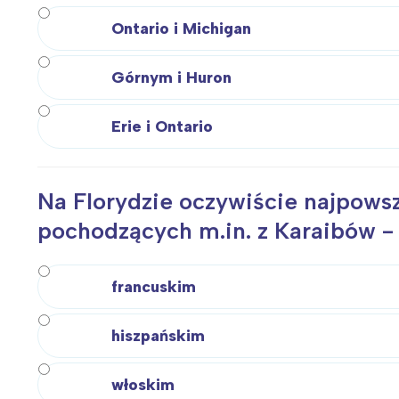
T
P
Ontario i Michigan
W
Górnym i Huron
Erie i Ontario
Na Florydzie oczywiście najpowsz
pochodzących m.in. z Karaibów - 
francuskim
hiszpańskim
włoskim