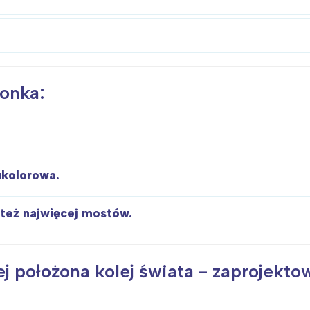
zonka:
ukolorowa.
 też najwięcej mostów.
położona kolej świata - zaprojektował