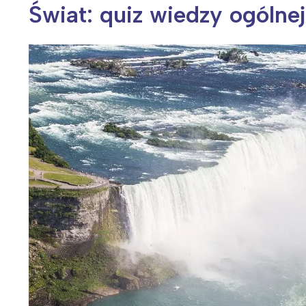
Świat: quiz wiedzy ogólnej
Wiosenny koncert ptaków na płocie
Kwitnąca wiśn