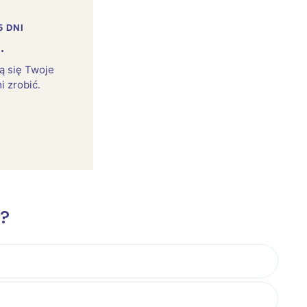
5 DNI
.
rą się Twoje
i zrobić.
e?