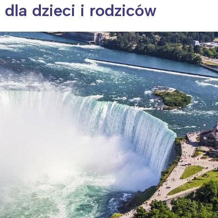
 dla dzieci i rodziców
ia i jej płatki
Pszczoła i kwitnący ul