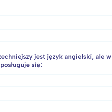
rójmiasto
Południe
oznań
Północ
rocław
Wszystkie
Wybieram
echniejszy jest język angielski, ale 
posługuje się: