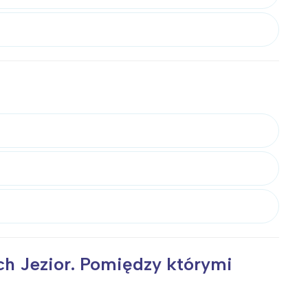
:
ich Jezior. Pomiędzy którymi