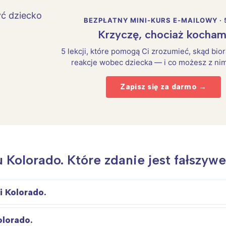
BEZPŁATNY MINI-KURS E-MAILOWY · 
Krzyczę, chociaż kocham
5 lekcji, które pomogą Ci zrozumieć, skąd bio
reakcje wobec dziecka — i co możesz z nim
Zapisz się za darmo →
Kolorado. Które zdanie jest fałszyw
i Kolorado.
olorado.