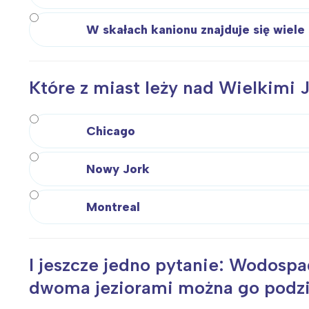
W skałach kanionu znajduje się wiele
Które z miast leży nad Wielkimi
Chicago
Nowy Jork
Montreal
I jeszcze jedno pytanie: Wodospa
W
dwoma jeziorami można go podz
Ł