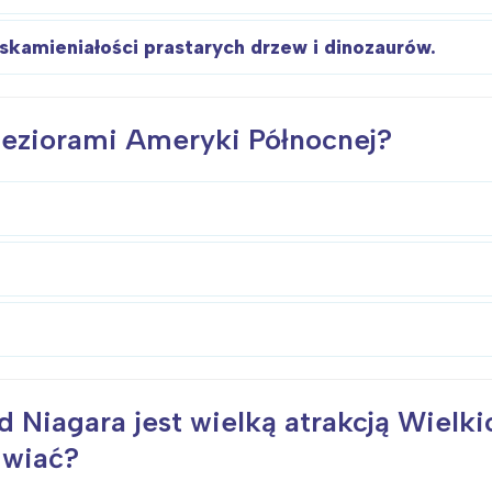
 skamieniałości prastarych drzew i dinozaurów.
 Jeziorami Ameryki Północnej?
Interesują mnie wydarzenia z tego regionu
d Niagara jest wielką atrakcją Wielk
arszawa
Śląsk
iwiać?
ódź
Kraków