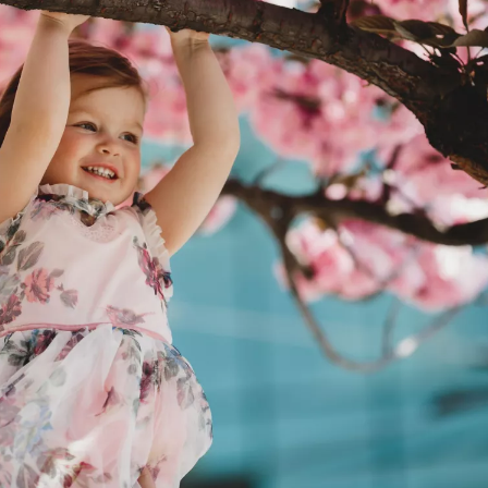
ia i jej płatki
Pszczoła i kwitnący ul