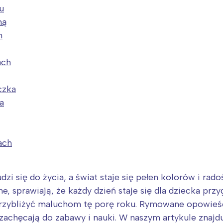
u
ną
h
ach
czka
a
ach
Interesują mnie wydarzenia z tego regionu
dzi się do życia, a świat staje się pełen kolorów i rad
e, sprawiają, że każdy dzień staje się dla dziecka prz
arszawa
Śląsk
rzybliżyć maluchom tę porę roku. Rymowane opowieśc
ódź
Kraków
 zachęcają do zabawy i nauki. W naszym artykule znajd