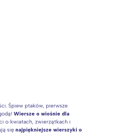
:
ości. Śpiew ptaków, pierwsze
ygodą!
Wiersze o wiośnie dla
i o kwiatach, zwierzątkach i
ują się
najpiękniejsze
wierszyki o