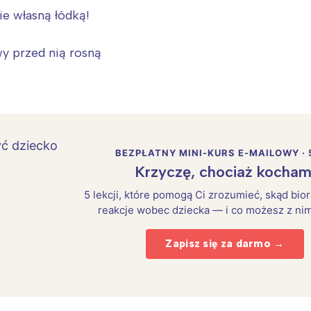
e własną łódką!
wy przed nią rosną
BEZPŁATNY MINI-KURS E-MAILOWY · 
Krzyczę, chociaż kocham
5 lekcji, które pomogą Ci zrozumieć, skąd bio
reakcje wobec dziecka — i co możesz z nim
Zapisz się za darmo →