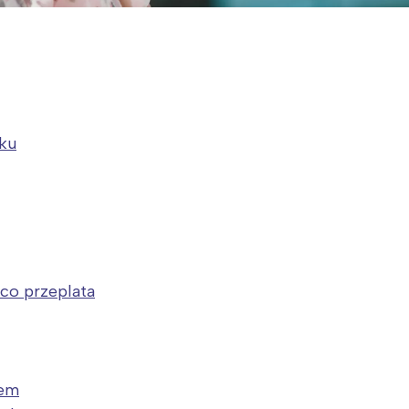
ku
 co przeplata
nem