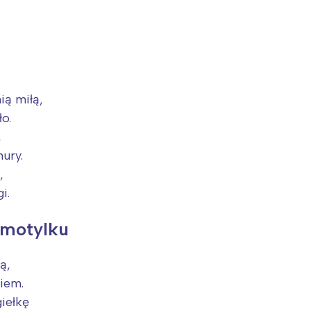
ią miłą,
ło.
,
ury.
,
i.
 motylku
ą,
kiem.
iełkę