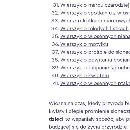
Wierszyk o marcu czarodziej
Wierszyk o spotkaniu z wios
Wiersz o kotkach marcowyc
Wierszyk o młodych listkach
Wierszyk o wiosennych plan
Wierszyk o motylku
Wierszyk o prośbie do słone
Wierszyk o powitaniu bocian
Wierszyk o tulipanie śpiochu
Wierszyk o kwietniu
Wierszyk o wiosennych ptak
Wiosna na czas, kiedy przyroda bu
kwiaty i ciepłe promienie słoneczn
W
dzieci
to wspaniały sposób, aby p
Ł
budzącej się do życia przyrodzie,