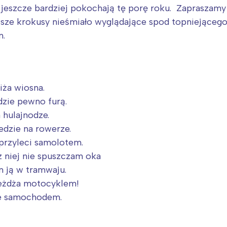
rójmiasto
Południe
i jeszcze bardziej pokochają tę porę roku. Zapraszamy
oznań
Północ
wsze krokusy nieśmiało wyglądające spod topniejącego
rocław
Wszystkie
m.
Wybieram
iża wiosna.
edzie pewno furą.
a hulajnodze.
edzie na rowerze.
przyleci samolotem.
z niej nie spuszczam oka
m ją w tramwaju.
jeżdża motocyklem!
ie samochodem.