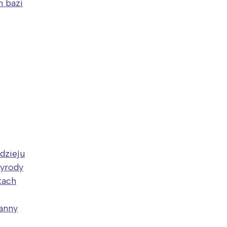
h bazi
dzieju
zyrody
tach
anny