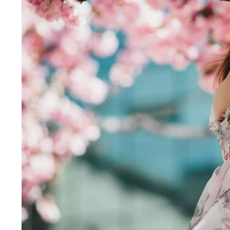
Wiosenny koncert ptaków na płocie
Kwitnąca wiśn