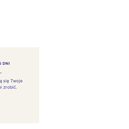
5 DNI
.
rą się Twoje
i zrobić.