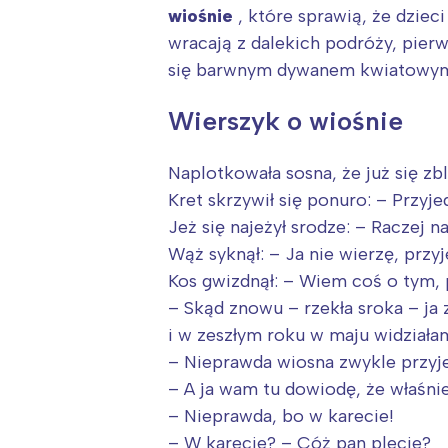
T
wiośnie
, które sprawią, że dziec
P
wracają z dalekich podróży, pier
W
się barwnym dywanem kwiatowy
Wierszyk o wiośnie
Naplotkowała sosna, że już się zbl
Kret skrzywił się ponuro: – Przyj
Jeż się najeżył srodze: – Raczej n
Wąż syknął: – Ja nie wierzę, przyj
Kos gwizdnął: – Wiem coś o tym, 
– Skąd znowu – rzekła sroka – ja 
i w zeszłym roku w maju widziała
– Nieprawda wiosna zwykle przy
– A ja wam tu dowiodę, że właśn
– Nieprawda, bo w karecie!
– W karecie? – Cóż pan plecie?