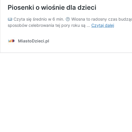
Piosenki o wiośnie dla dzieci
Czyta się średnio w 6 min.
Wiosna to radosny czas budząc
Piosenki
sposobów celebrowania tej pory roku są …
Czytaj dalej
o
wiośnie
MiastoDzieci.pl
dla
dzieci