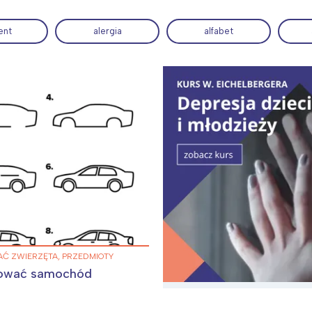
ent
alergia
alfabet
ia i jej płatki
Pszczoła i kwitnący ul
Ć ZWIERZĘTA, PRZEDMIOTY
sować samochód