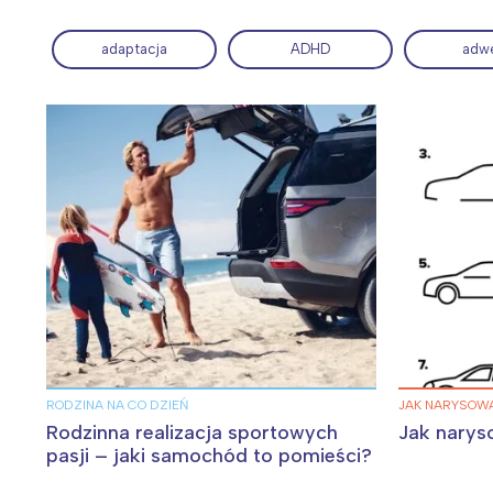
adaptacja
ADHD
adw
Wiosenny koncert ptaków na płocie
Kwitnąca wiśn
RODZINA NA CO DZIEŃ
JAK NARYSOWA
Rodzinna realizacja sportowych
Jak nary
pasji – jaki samochód to pomieści?