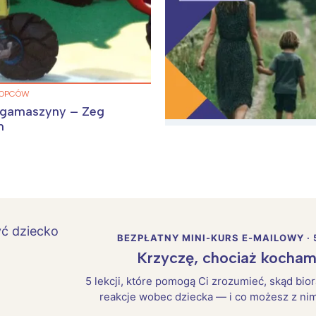
ŁOPCÓW
egamaszyny – Zeg
m
BEZPŁATNY MINI-KURS E-MAILOWY · 
Krzyczę, chociaż kocham
5 lekcji, które pomogą Ci zrozumieć, skąd bio
reakcje wobec dziecka — i co możesz z nim