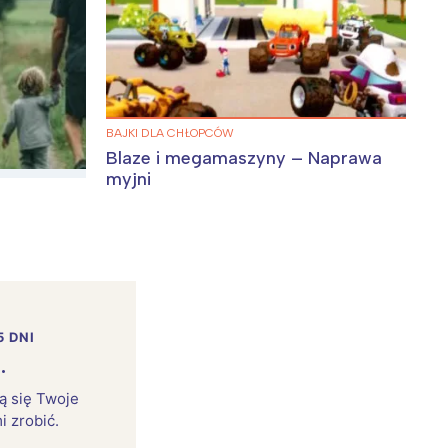
BAJKI DLA CHŁOPCÓW
Blaze i megamaszyny – Naprawa
myjni
5 DNI
.
rą się Twoje
i zrobić.