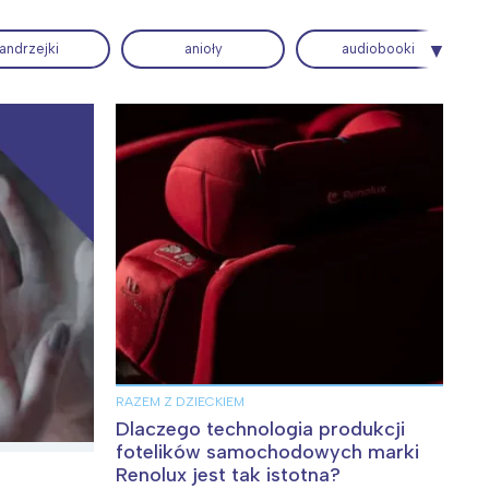
andrzejki
anioły
audiobooki
Wiewiórka na kwitnącym polu
RAZEM Z DZIECKIEM
Dlaczego technologia produkcji
fotelików samochodowych marki
Renolux jest tak istotna?