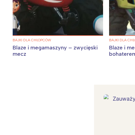
BAJKI DLA CHŁOPCÓW
BAJKI DLA CH
Blaze i megamaszyny – zwycięski
Blaze i m
mecz
bohatere