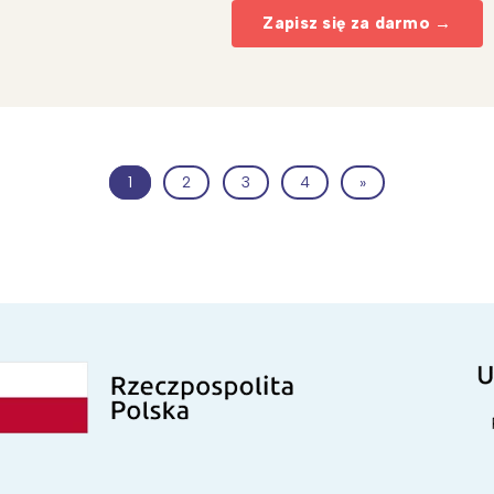
Zapisz się za darmo →
1
2
3
4
»