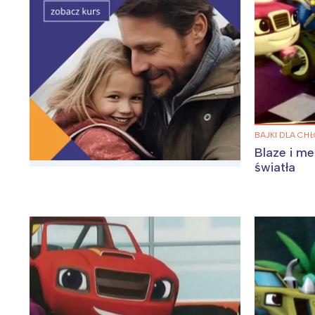
BAJKI DLA CH
Blaze i m
światła