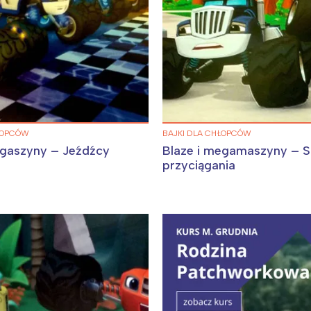
ŁOPCÓW
BAJKI DLA CHŁOPCÓW
egaszyny – Jeźdźcy
Blaze i megamaszyny – Si
przyciągania