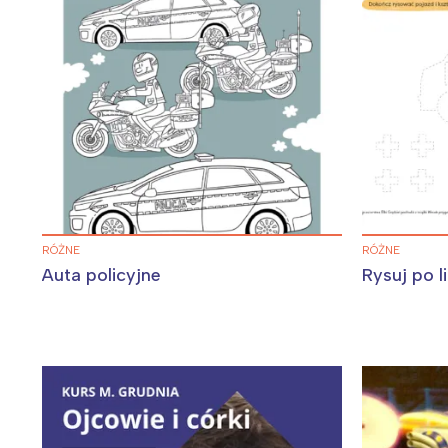
W
RÓŻNE
RÓŻNE
Ł
Auta policyjne
Rysuj po l
T
P
W