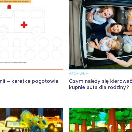
Interesują mnie wydarzenia z tego regionu
arszawa
Śląsk
ARCHIWUM
ódź
Kraków
inii – karetka pogotowia
Czym należy się kierować
rójmiasto
Południe
kupnie auta dla rodziny?
oznań
Północ
rocław
Wszystkie
Wybieram