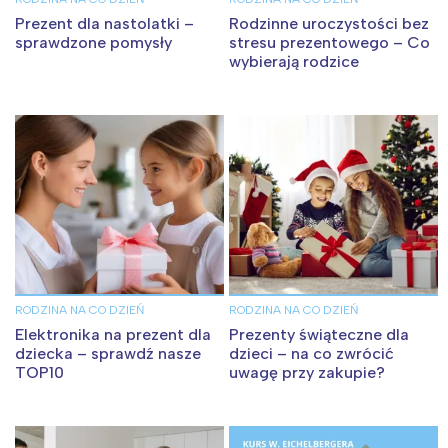
Prezent dla nastolatki –
Rodzinne uroczystości bez
sprawdzone pomysły
stresu prezentowego – Co
wybierają rodzice
RODZINA NA CO DZIEŃ
RODZINA NA CO DZIEŃ
Elektronika na prezent dla
Prezenty świąteczne dla
dziecka – sprawdź nasze
dzieci – na co zwrócić
TOP10
uwagę przy zakupie?
Interesują mnie wydarzenia z