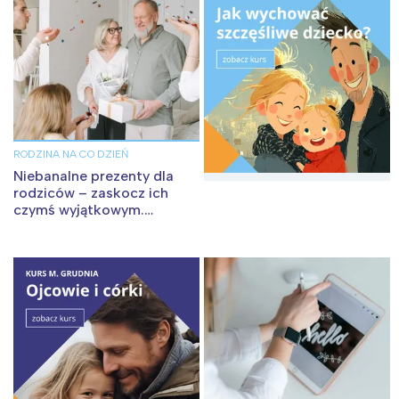
tego regionu:
Warszawa
Śląsk
Łódź
Kraków
Trójmiasto
Południe
Poznań
Północ
RODZINA NA CO DZIEŃ
Wrocław
Wszystkie
Niebanalne prezenty dla
rodziców – zaskocz ich
czymś wyjątkowym.
Pomysły
Wybieram