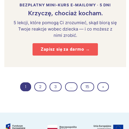
BEZPŁATNY MINI-KURS E-MAILOWY · 5 DNI
Krzyczę, chociaż kocham.
5 lekcji, które pomogą Ci zrozumieć, skąd biorą się
Twoje reakcje wobec dziecka — i co możesz z
nimi zrobić.
Zapisz się za darmo →
1
2
3
…
15
»