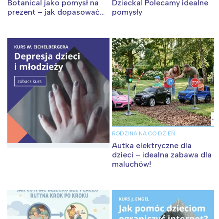
Botanical jako pomysł na
Dziecka! Polecamy idealne
prezent – jak dopasować
pomysły
wybór do wieku i pasji?
RODZINA NA CO DZIEŃ
Autka elektryczne dla
dzieci – idealna zabawa dla
maluchów!