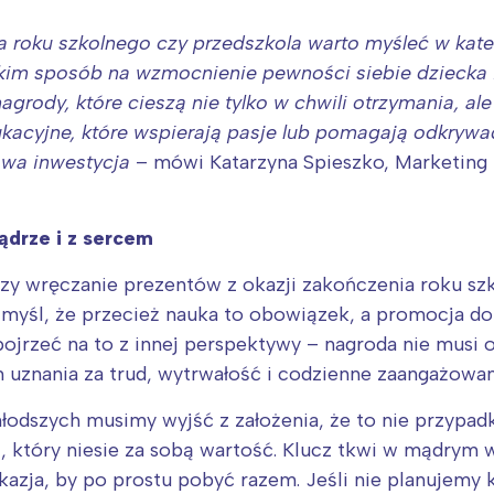
a roku szkolnego czy przedszkola warto myśleć w kateg
kim sposób na wzmocnienie pewności siebie dziecka i 
nagrody, które cieszą nie tylko w chwili otrzymania, a
ukacyjne, które wspierają pasje lub pomagają odkry
owa inwestycja
– mówi Katarzyna Spieszko, Marketin
ądrze i z sercem
zy wręczanie prezentów z okazji zakończenia roku sz
 myśl, że przecież nauka to obowiązek, a promocja do 
rzeć na to z innej perspektywy – nagroda nie musi o
Interesują mnie wydarzenia z tego regionu
uznania za trud, wytrwałość i codzienne zaangażowan
młodszych musimy wyjść z założenia, że to nie przyp
arszawa
Śląsk
t, który niesie za sobą wartość. Klucz tkwi w mądrym
ódź
Kraków
kazja, by po prostu pobyć razem. Jeśli nie planujemy 