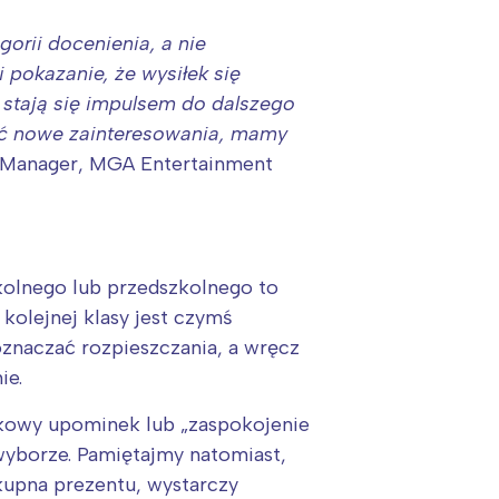
orii docenienia, a nie
pokazanie, że wysiłek się
le stają się impulsem do dalszego
wać nowe zainteresowania, mamy
g Manager, MGA Entertainment
kolnego lub przedszkolnego to
kolejnej klasy jest czymś
znaczać rozpieszczania, a wręcz
:
ie.
adkowy upominek lub „zaspokojenie
 wyborze. Pamiętajmy natomiast,
kupna prezentu, wystarczy