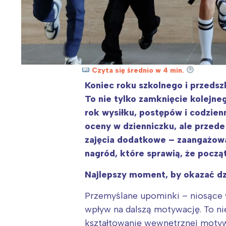
Czyta się średnio w 4 min.
Koniec roku szkolnego i przedsz
To nie tylko zamknięcie kolejneg
rok wysiłku, postępów i codzien
oceny w dzienniczku, ale przede
zajęcia dodatkowe – zaangażowa
nagród, które sprawią, że począ
Najlepszy moment, by okazać dzi
Przemyślane upominki – niosące w
wpływ na dalszą motywację. To nie
kształtowanie wewnętrznej motyw