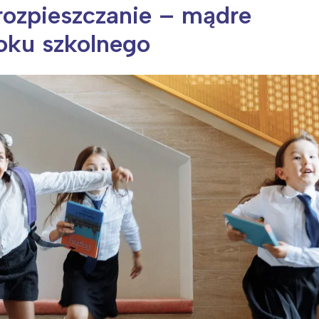
rozpieszczanie – mądre
oku szkolnego
ia i jej płatki
Pszczoła i kwitnący ul