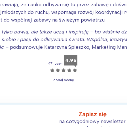
rawiają, że nauka odbywa się tu przez zabawę i doświ
jmłodszych do ruchu, wspomaga rozwój koordynacji r
kst do wspólnej zabawy na świeżym powietrzu.
 tylko bawią, ale także uczą i inspirują – bo właśnie dz
 siebie i pasji do odkrywania świata. Wspólna, kreaty
ic –
podsumowuje Katarzyna Spieszko, Marketing Man
4.95
471 ocen
☆
☆
☆
☆
☆
dodaj ocenę
Zapisz się
na cotygodniowy newsletter