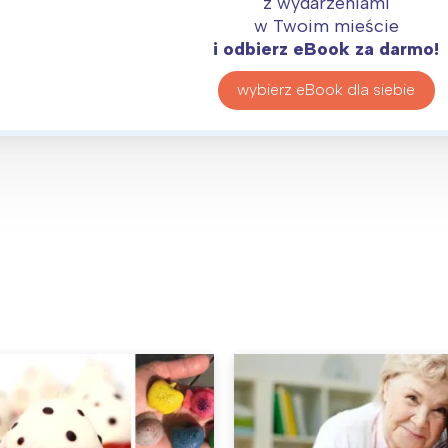
z wydarzeniami
w Twoim mieście
i odbierz eBook za darmo!
wybierz eBook dla siebie