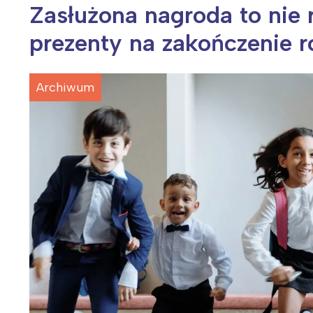
Zasłużona nagroda to nie 
prezenty na zakończenie r
Wiosenny koncert ptaków na płocie
Kwitnąca wiśn