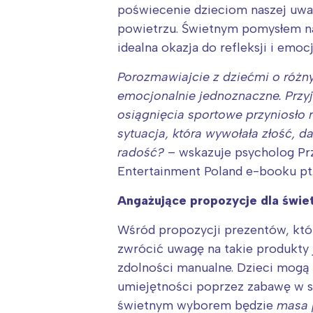
T
poświecenie dzieciom naszej uwag
P
powietrzu. Świetnym pomysłem n
W
idealna okazja do refleksji i emo
Porozmawiajcie z dziećmi o różny
emocjonalnie jednoznaczne. Przyj
osiągnięcia sportowe przyniosło 
sytuacja, która wywołała złość, da
radość?
– wskazuje psycholog P
Entertainment Poland e-booku pt.
Angażujące propozycje dla świe
Wśród propozycji prezentów, któr
zwrócić uwagę na takie produkty 
zdolności manualne. Dzieci mogą
umiejętności poprzez zabawę w sa
świetnym wyborem będzie
masa 