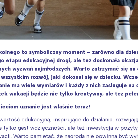
kolnego to symboliczny moment – zarówno dla dzieci
o etapu edukacyjnej drogi, ale też doskonała okazja
nych wyzwań najmłodszych. Warto zatrzymać się na c
 wszystkim rozwój, jaki dokonał się w dziecku. Wcz
nie ma wiele wymiarów i każdy z nich zasługuje na 
tek wakacji będzie nie tylko kreatywny, ale też peł
eciom uznanie jest właśnie teraz!
artość edukacyjną, inspirujące do działania, rozwij
 tylko gest wdzięczności, ale też inwestycja w pozyty
acji. Warto pamiętać, że nagroda nie powinna być wy