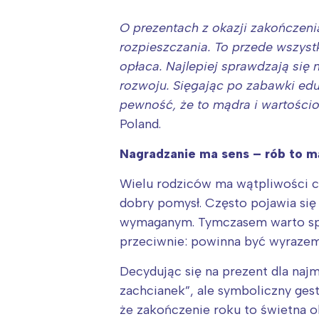
O prezentach z okazji zakończeni
rozpieszczania. To przede wszyst
opłaca. Najlepiej sprawdzają się 
rozwoju. Sięgając po zabawki ed
pewność, że to mądra i wartości
Poland.
Nagradzanie ma sens – rób to m
Wielu rodziców ma wątpliwości c
dobry pomysł. Często pojawia się
wymaganym. Tymczasem warto spoj
przeciwnie: powinna być wyrazem 
Decydując się na prezent dla naj
W
zachcianek”, ale symboliczny ges
Ł
że zakończenie roku to świetna o