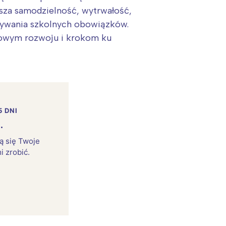
ksza samodzielność, wytrwałość,
nywania szkolnych obowiązków.
lowym rozwoju i krokom ku
5 DNI
.
rą się Twoje
i zrobić.