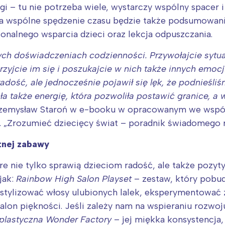
rójmiasto
Południe
i – tu nie potrzeba wiele, wystarczy wspólny spacer 
oznań
Północ
a wspólne spędzenie czasu będzie także podsumowani
rocław
Wszystkie
cjonalnego wsparcia dzieci oraz lekcja odpuszczania.
ch doświadczeniach codzienności. Przywołajcie sytuac
Wybieram
rzyjcie im się i poszukajcie w nich także innych emoc
radość, ale jednocześnie pojawił się lęk, że podnieśl
ła także energię, która pozwoliła postawić granice, a w
rzemysław Staroń w e-booku w opracowanym we wspó
 „Zrozumieć dziecięcy świat – poradnik świadomego ro
tnej zabawy
e nie tylko sprawią dzieciom radość, ale także pozyt
jak:
Rainbow High Salon Playset
– zestaw, który pobud
 stylizować włosy ulubionych lalek, eksperymentować
lon piękności. Jeśli zależy nam na wspieraniu rozwoj
plastyczna Wonder Factory
– jej miękka konsystencja,