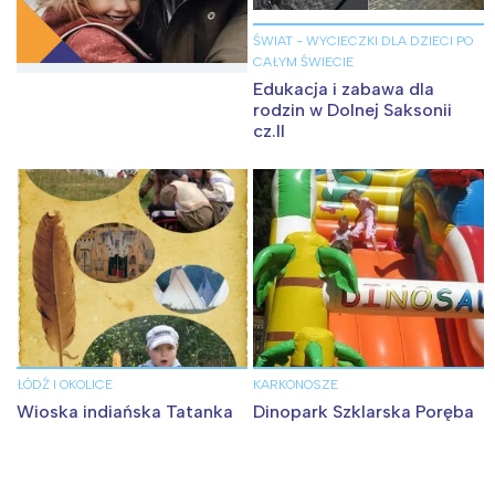
ŚWIAT - WYCIECZKI DLA DZIECI PO
CAŁYM ŚWIECIE
Edukacja i zabawa dla
rodzin w Dolnej Saksonii
cz.II
ŁÓDŹ I OKOLICE
KARKONOSZE
Wioska indiańska Tatanka
Dinopark Szklarska Poręba