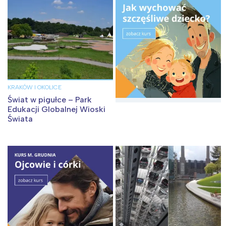
tego regionu:
Warszawa
Śląsk
Łódź
Kraków
Trójmiasto
Południe
Poznań
Północ
KRAKÓW I OKOLICE
Wrocław
Wszystkie
Świat w pigułce – Park
Edukacji Globalnej Wioski
Świata
Wybieram