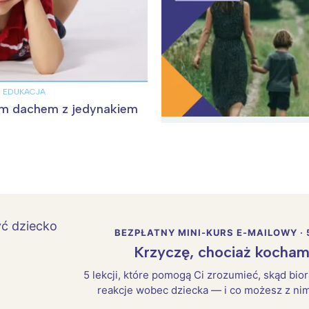
I EDUKACJA
m dachem z jedynakiem
BEZPŁATNY MINI-KURS E-MAILOWY · 
Krzyczę, chociaż kocham
5 lekcji, które pomogą Ci zrozumieć, skąd bio
reakcje wobec dziecka — i co możesz z nim