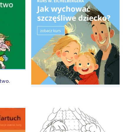
:
two.