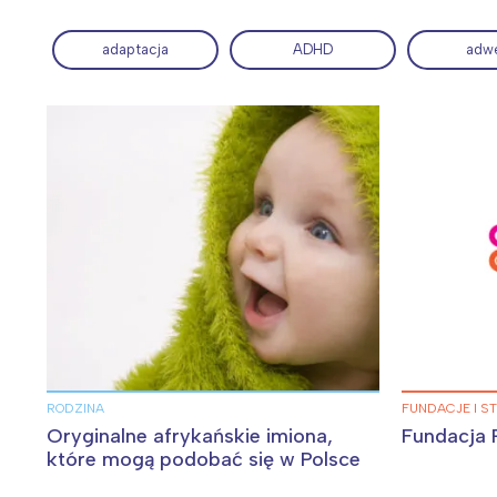
adaptacja
ADHD
adw
Wiosenny koncert ptaków na płocie
Kwitnąca wiśn
RODZINA
FUNDACJE I S
Oryginalne afrykańskie imiona,
Fundacja 
które mogą podobać się w Polsce