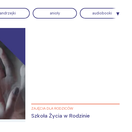
andrzejki
anioły
audiobooki
Wiewiórka na kwitnącym polu
ZAJĘCIA DLA RODZICÓW
Szkoła Życia w Rodzinie