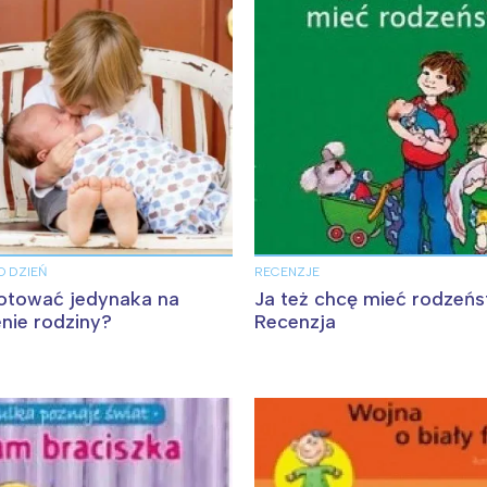
Interesują mnie wydarzenia z tego regionu
arszawa
Śląsk
ódź
Kraków
O DZIEŃ
RECENZJE
rójmiasto
Południe
otować jedynaka na
Ja też chcę mieć rodzeńs
oznań
Północ
nie rodziny?
Recenzja
rocław
Wszystkie
Wybieram