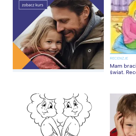
RECENZJE
Mam bracis
świat. Rec