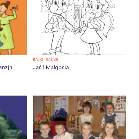
BAJKI I BAŚNIE
enzja
Jaś i Małgosia