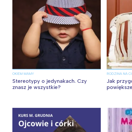
W
Ł
OKIEM MAMY
RODZINA NA C
T
Stereotypy o jedynakach. Czy
Jak przyg
P
znasz je wszystkie?
powiększe
W