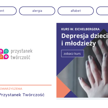
ent
alergia
alfabet
ia i jej płatki
Pszczoła i kwitnący ul
TOWARZYSZENIA
Przystanek Twórczość