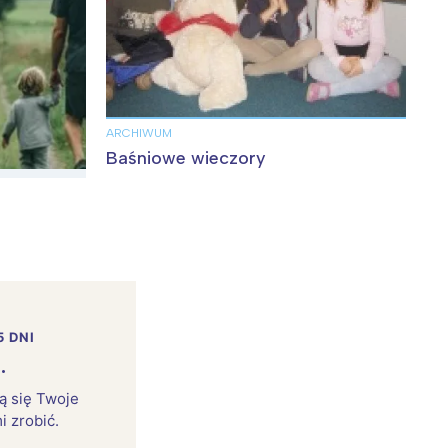
ARCHIWUM
Baśniowe wieczory
5 DNI
.
rą się Twoje
i zrobić.