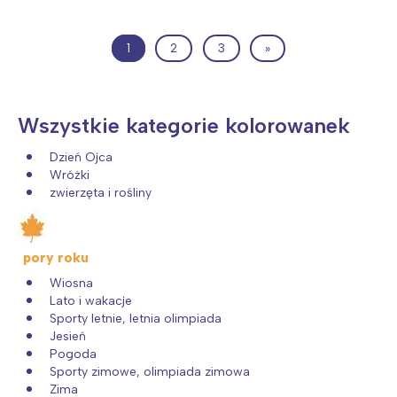
Łódź
Kraków
Trójmiasto
Południe
1
2
3
»
Poznań
Północ
Wrocław
Wszystkie
Wszystkie kategorie kolorowanek
Wybieram
Dzień Ojca
Wróżki
zwierzęta i rośliny
pory roku
Wiosna
Lato i wakacje
Sporty letnie, letnia olimpiada
Jesień
Pogoda
Sporty zimowe, olimpiada zimowa
Zima