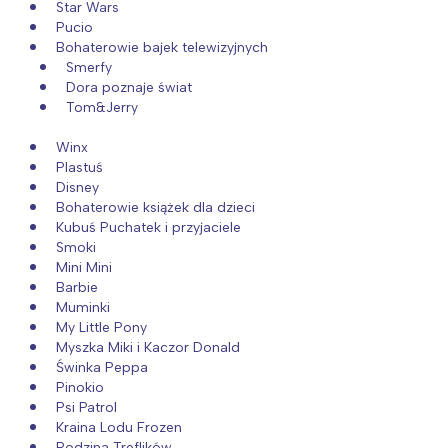
Star Wars
Pucio
Bohaterowie bajek telewizyjnych
Smerfy
Dora poznaje świat
Tom&Jerry
Winx
Plastuś
Disney
Bohaterowie książek dla dzieci
Kubuś Puchatek i przyjaciele
Smoki
Mini Mini
Barbie
Muminki
My Little Pony
Myszka Miki i Kaczor Donald
Świnka Peppa
Pinokio
Psi Patrol
Kraina Lodu Frozen
Rodzina Treflików