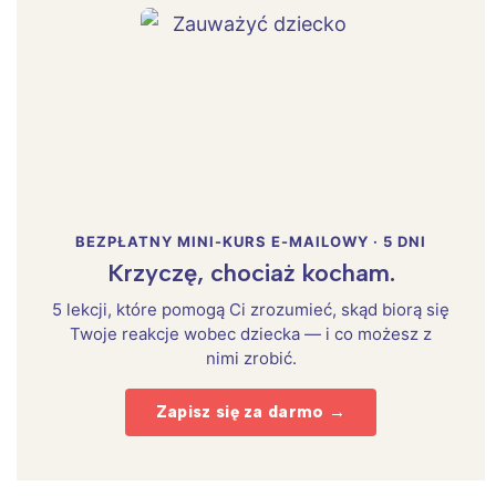
BEZPŁATNY MINI-KURS E-MAILOWY · 5 DNI
Krzyczę, chociaż kocham.
5 lekcji, które pomogą Ci zrozumieć, skąd biorą się
Twoje reakcje wobec dziecka — i co możesz z
nimi zrobić.
Interesują mnie wydarzenia z
tego regionu:
Zapisz się za darmo →
Warszawa
Śląsk