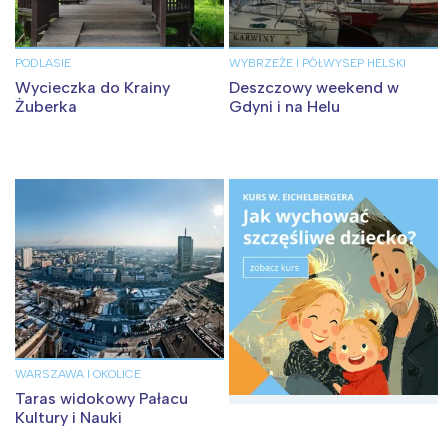
PODLASIE
WYBRZEŻE I PÓŁWYSEP HELSKI
Wycieczka do Krainy
Deszczowy weekend w
Żuberka
Gdyni i na Helu
WARSZAWA I OKOLICE
Taras widokowy Pałacu
Kultury i Nauki