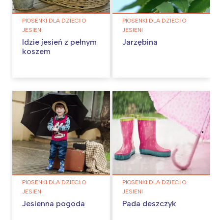
PIOSENKI DLA DZIECI O
PIOSENKI DLA DZIECI O
JESIENI
JESIENI
Idzie jesień z pełnym
Jarzębina
koszem
PIOSENKI DLA DZIECI O
PIOSENKI DLA DZIECI O
JESIENI
JESIENI
Jesienna pogoda
Pada deszczyk