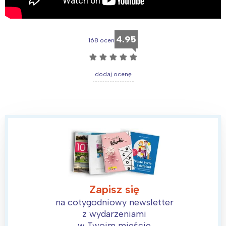
4.95
168 ocen
☆
☆
☆
☆
☆
dodaj ocenę
Zapisz się
na cotygodniowy newsletter
z wydarzeniami
w Twoim mieście