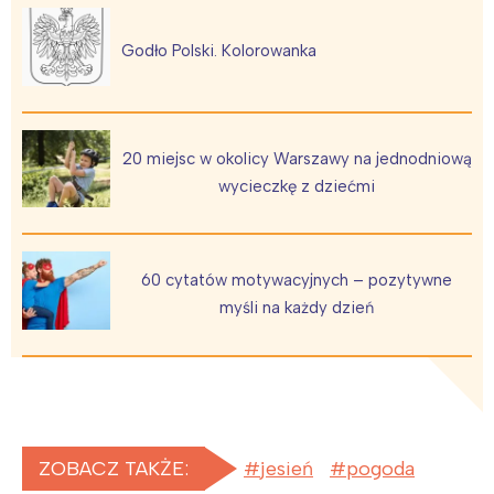
Interesują mnie wydarzenia z
Godło Polski. Kolorowanka
tego regionu:
Warszawa
Śląsk
20 miejsc w okolicy Warszawy na jednodniową
Łódź
Kraków
wycieczkę z dziećmi
Trójmiasto
Południe
Poznań
Północ
60 cytatów motywacyjnych – pozytywne
Wrocław
Wszystkie
myśli na każdy dzień
Wybieram
ZOBACZ TAKŻE:
jesień
pogoda