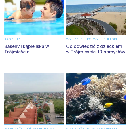
KASZUBY
WYBRZEŻE I PÓŁWYSEP HELSKI
Baseny i kąpieliska w
Co odwiedzić z dzieckiem
Trójmieście
w Trójmieście. 10 pomysłów
WYBRZEŻE I PÓŁWYSEP HELSKI
WYBRZEŻE I PÓŁWYSEP HELSKI