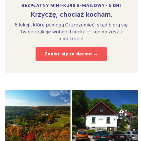
BEZPŁATNY MINI-KURS E-MAILOWY · 5 DNI
Krzyczę, chociaż kocham.
5 lekcji, które pomogą Ci zrozumieć, skąd biorą się
Twoje reakcje wobec dziecka — i co możesz z
nimi zrobić.
Zapisz się za darmo →