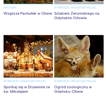
KASZUBY
WYBRZEŻE I PÓŁWYSEP HELSKI
Wzgórze Pachołek w Oliwie
Szlakiem Żeromskiego na
Gdyńskim Orłowie
WYBRZEŻE I PÓŁWYSEP HELSKI
WYBRZEŻE I PÓŁWYSEP HELSKI
Spotkaj się w Drzewinie ze
Ogród zoologiczny w
św. Mikołajem
Gdańsku-Oliwie