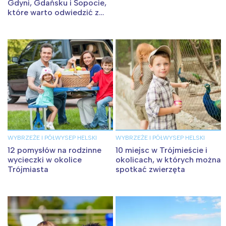
Gdyni, Gdańsku i Sopocie,
które warto odwiedzić z
dzieckiem w Trójmieście
WYBRZEŻE I PÓŁWYSEP HELSKI
WYBRZEŻE I PÓŁWYSEP HELSKI
12 pomysłów na rodzinne
10 miejsc w Trójmieście i
wycieczki w okolice
okolicach, w których można
Trójmiasta
spotkać zwierzęta