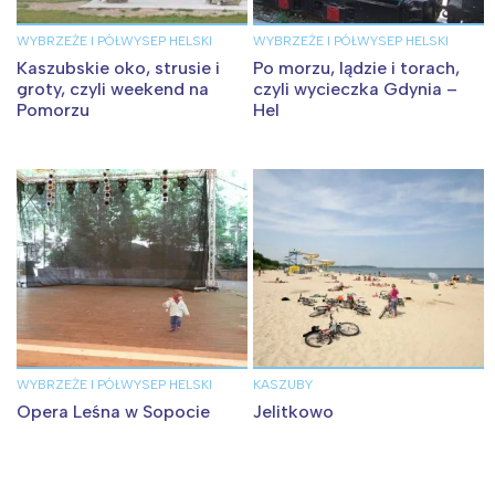
Trójmiasto
Południe
Poznań
Północ
WYBRZEŻE I PÓŁWYSEP HELSKI
WYBRZEŻE I PÓŁWYSEP HELSKI
Wrocław
Wszystkie
Kaszubskie oko, strusie i
Po morzu, lądzie i torach,
groty, czyli weekend na
czyli wycieczka Gdynia –
Pomorzu
Hel
Wybieram
WYBRZEŻE I PÓŁWYSEP HELSKI
KASZUBY
Opera Leśna w Sopocie
Jelitkowo