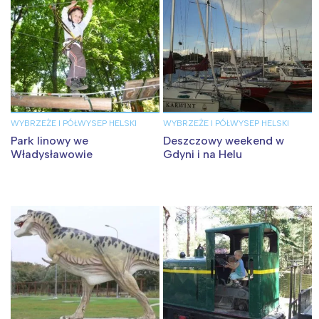
WYBRZEŻE I PÓŁWYSEP HELSKI
WYBRZEŻE I PÓŁWYSEP HELSKI
Park linowy we
Deszczowy weekend w
Władysławowie
Gdyni i na Helu
Interesują mnie wydarzenia z
tego regionu:
Warszawa
Śląsk
Łódź
Kraków