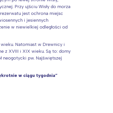
cznej. Przy ujściu Wisły do morza
rezerwatu jest ochrona miejsc
iosennych i jesiennych
enie w niewielkiej odległości od
ieku. Natomiast w Drewnicy i
e z XVIII i XIX wieku. Są to: domy
ół neogotycki pw. Najświętszej
ykrotnie w ciągu tygodnia”