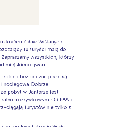
im krańcu Żuław Wiślanych.
eżdżający tu turyści mają do
. Zapraszamy wszystkich, którzy
od miejskiego gwaru.
zerokie i bezpieczne plaże są
 i noclegowa. Dobrze
:
 że pobyt w Jantarze jest
uralno-rozrywkowym. Od 1999 r.
zyciągają turystów nie tylko z
ącym po lewej stronie Wisły,