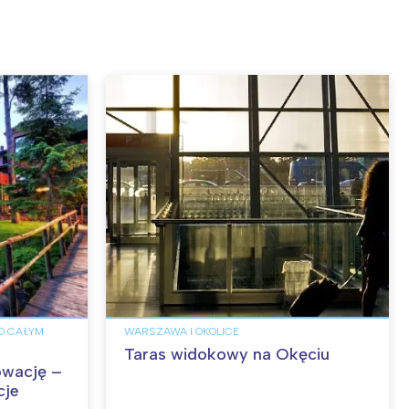
PO CAŁYM
WARSZAWA I OKOLICE
Taras widokowy na Okęciu
owację –
cje