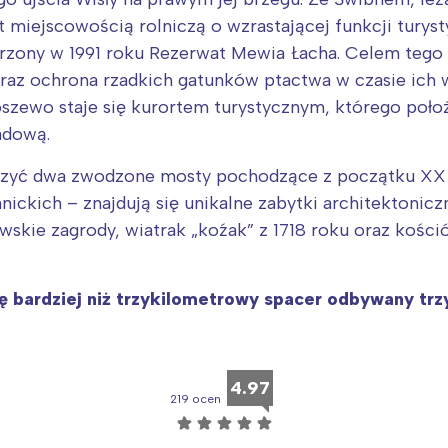
oznań
Północ
miejscowością rolniczą o wzrastającej funkcji turysty
rocław
Wszystkie
orzony w 1991 roku Rezerwat Mewia Łacha. Celem tego 
az ochrona rzadkich gatunków ptactwa w czasie ich w
Wybieram
szewo staje się kurortem turystycznym, którego położ
adową.
zyć dwa zwodzone mosty pochodzące z początku XX w
kich – znajdują się unikalne zabytki architektoniczn
skie zagrody, wiatrak „koźak” z 1718 roku oraz kości
ę bardziej niż trzykilometrowy spacer odbywany trz
4.97
219 ocen
☆
☆
☆
☆
☆