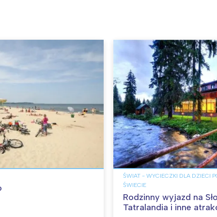
ŚWIAT - WYCIECZKI DLA DZIECI 
ŚWIECIE
o
Rodzinny wyjazd na Sł
Tatralandia i inne atrak