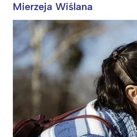
Mierzeja Wiślana
Wiosenny koncert ptaków na płocie
Kwitnąca wiśn