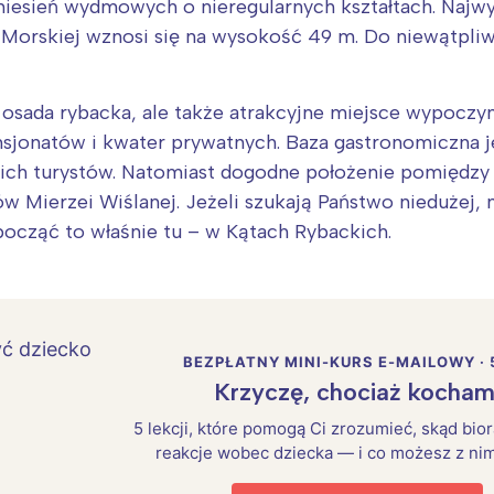
iesień wydmowych o nieregularnych kształtach. Najwy
Morskiej wznosi się na wysokość 49 m. Do niewątpliwy
 osada rybacka, ale także atrakcyjne miejsce wypoczynk
jonatów i kwater prywatnych. Baza gastronomiczna je
ich turystów. Natomiast dogodne położenie pomiędzy
w Mierzei Wiślanej. Jeżeli szukają Państwo niedużej,
począć to właśnie tu – w Kątach Rybackich.
BEZPŁATNY MINI-KURS E-MAILOWY · 
Krzyczę, chociaż kocham
5 lekcji, które pomogą Ci zrozumieć, skąd bio
reakcje wobec dziecka — i co możesz z nim