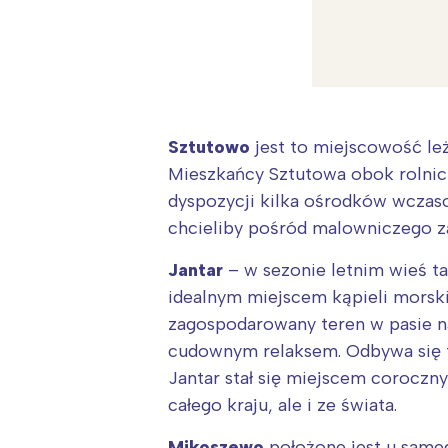
Sztutowo
jest to miejscowość le
Mieszkańcy Sztutowa obok rolnict
dyspozycji kilka ośrodków wczaso
chcieliby pośród malowniczego za
Jantar
– w sezonie letnim wieś ta
idealnym miejscem kąpieli morski
zagospodarowany teren w pasie na
cudownym relaksem. Odbywa się t
W
Jantar stał się miejscem coroczny
Ł
całego kraju, ale i ze świata.
T
Mikoszewo
położone jest u sameg