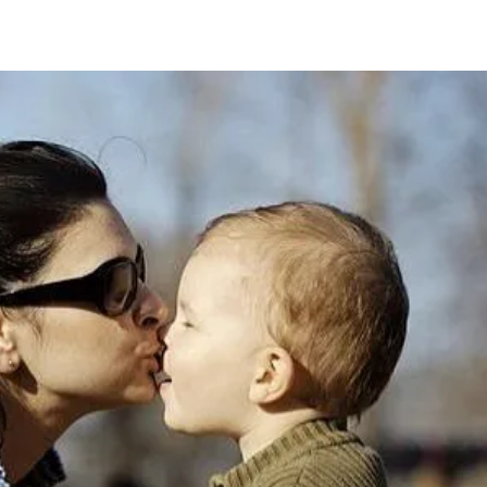
ia i jej płatki
Pszczoła i kwitnący ul