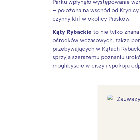
Parku wpłynęło występowanie wzn
– położona na wschód od Krynicy 
czynny klif w okolicy Piasków.
Kąty Rybackie
to nie tylko znana
ośrodków wczasowych, także pens
przebywających w Kątach Ryback
sprzyja szerszemu poznaniu urokó
moglibyście w ciszy i spokoju od