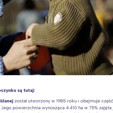
czynku są tutaj:
ślanej
został utworzony w 1985 roku i obejmuje część
 Jego powierzchnia wynosząca 4.410 ha w 75% zajęta je