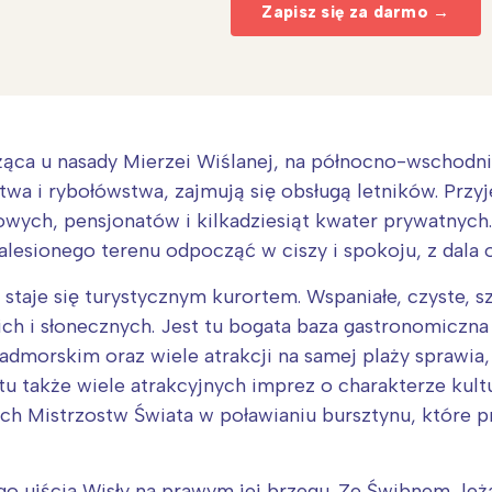
Zapisz się za darmo →
żąca u nasady Mierzei Wiślanej, na północno-wschodn
wa i rybołówstwa, zajmują się obsługą letników. Przyj
wych, pensjonatów i kilkadziesiąt kwater prywatnych
lesionego terenu odpocząć w ciszy i spokoju, z dala 
 staje się turystycznym kurortem. Wspaniałe, czyste, s
ch i słonecznych. Jest tu bogata baza gastronomiczna
Interesują mnie wydarzenia z tego regionu
dmorskim oraz wiele atrakcji na samej plaży sprawia,
u także wiele atrakcyjnych imprez o charakterze kult
arszawa
Śląsk
ch Mistrzostw Świata w poławianiu bursztynu, które pr
ódź
Kraków
rójmiasto
Południe
o ujścia Wisły na prawym jej brzegu. Ze Świbnem, leż