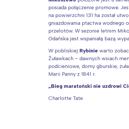
P
posiada połączenie promowe. Jest 
W
na powierzchni 131 ha został utw
gniazdowania ptactwa wodnego or
przelotów. W sezonie letnim Miko
Gdańska jest wspaniałą bazą wyp
W pobliskiej
Rybinie
warto zobac
Żuławkach – dawnych wsiach mennic
podcieniowe, domy gburskie, żuław
Marii Panny z 1841 r.
„Bieg maratoński nie uzdrowi Ci
Charlotte Tate