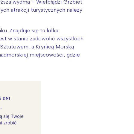
ższa wydma – Wielbłądzi Grzbiet
ch atrakcji turystycznych należy
u. Znajduje się tu kilka
st w stanie zadowolić wszystkich
 Sztutowem, a Krynicą Morską
 nadmorskiej miejscowości, gdzie
5 DNI
.
rą się Twoje
i zrobić.