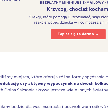
BEZPŁATNY MINI-KURS E-MAILOWY · 
Krzyczę, chociaż kocham
5 lekcji, które pomogą Ci zrozumieć, skąd bio
reakcje wobec dziecka — i co możesz z nim
Zapisz się za darmo →
iliśmy miejsca, które oferują różne formy spędzania 
Interesują mnie wydarzenia z tego regionu
, edukację czy aktywny wypoczynek na dwóch kółka
ch Dolna Saksonia skrywa jeszcze wiele innych świetn
arszawa
Śląsk
ódź
Kraków
liśmy będzie dla was inspiracją i pozwoli wam odkry