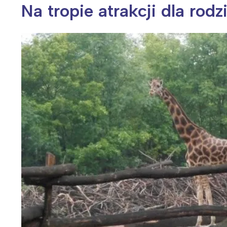
Na tropie atrakcji dla rodz
Wiosenny koncert ptaków na płocie
Kwitnąca wiśn