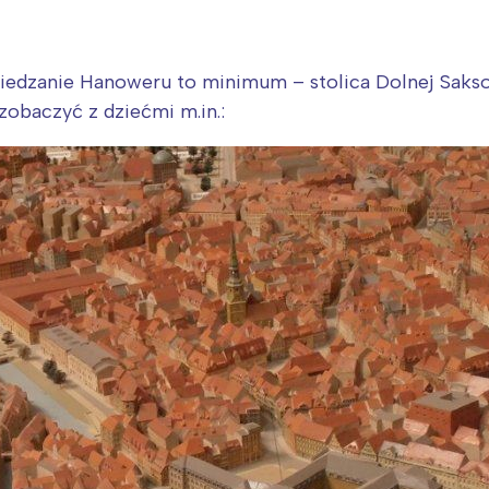
wiedzanie Hanoweru to minimum – stolica Dolnej Saks
zobaczyć z dziećmi m.in.: