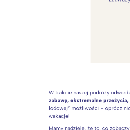
W trakcie naszej podróży odwiedz
zabawę, ekstremalne przeżycia
lodowej” możliwości – oprócz ni
W
wakacje!
Ł
Mamy nadzieję, że to, co zobaczy