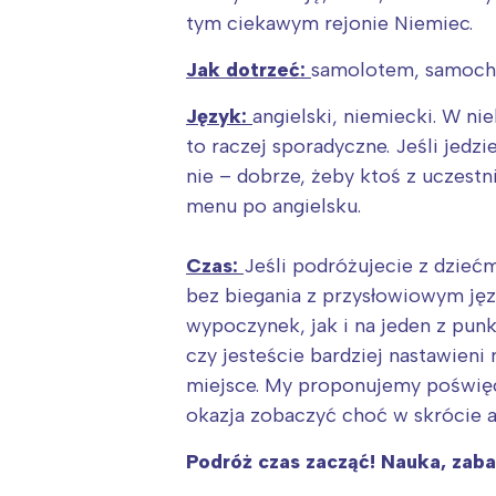
T
tym ciekawym rejonie Niemiec.
P
W
Jak dotrzeć:
samolotem, samoch
Język:
angielski, niemiecki. W ni
to raczej sporadyczne. Jeśli jed
nie – dobrze, żeby ktoś z uczestn
menu po angielsku.
Czas:
Jeśli podróżujecie z dzieć
bez biegania z przysłowiowym jęz
wypoczynek, jak i na jeden z punk
czy jesteście bardziej nastawieni
miejsce. My proponujemy poświęce
okazja zobaczyć choć w skrócie at
Podróż czas zacząć! Nauka, zab