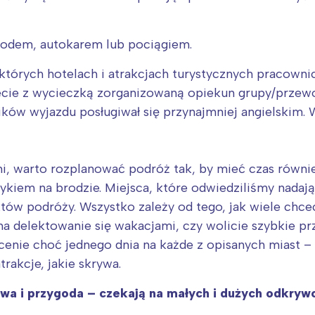
rójmiasto
Południe
oznań
Północ
rocław
Wszystkie
odem, autokarem lub pociągiem.
ektórych hotelach i atrakcjach turystycznych pracowni
Wybieram
ziecie z wycieczką zorganizowaną opiekun grupy/przewo
ików wyjazdu posługiwał się przynajmniej angielskim. 
mi, warto rozplanować podróż tak, by mieć czas równi
ykiem na brodzie. Miejsca, które odwiedziliśmy nadają
tów podróży. Wszystko zależy od tego, jak wiele chce
 na delektowanie się wakacjami, czy wolicie szybkie pr
nie choć jednego dnia na każde z opisanych miast – 
rakcje, jakie skrywa.
awa i przygoda – czekają na małych i dużych odkryw