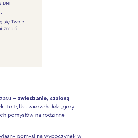
5 DNI
.
rą się Twoje
i zrobić.
czasu –
zwiedzanie, szaloną
:
ch
. To tylko wierzchołek „góry
ych pomysłów na rodzinne
ć własny pomysł na wypoczynek w