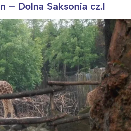
in – Dolna Saksonia cz.I
ia i jej płatki
Pszczoła i kwitnący ul