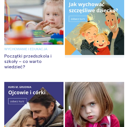
Łódź
Kraków
Trójmiasto
Południe
Poznań
Północ
Wrocław
Wszystkie
WYCHOWANIE I EDUKACJA
Wybieram
Początki przedszkola i
szkoły – co warto
wiedzieć?