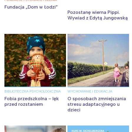
Fundacja „Dom w Łodzi”
Pozostanę wierna Pippi.
Wywiad z Edytą Jungowską
BIBLIOTECZKA PSYCHOLOGICZNA
WYCHOWANIE I EDUKACJA
Fobia przedszkolna – lęk
O sposobach zmniejszania
Interesują mnie wydarzenia z
przed rozstaniem
stresu adaptacyjnego u
dzieci
tego regionu:
Warszawa
Śląsk