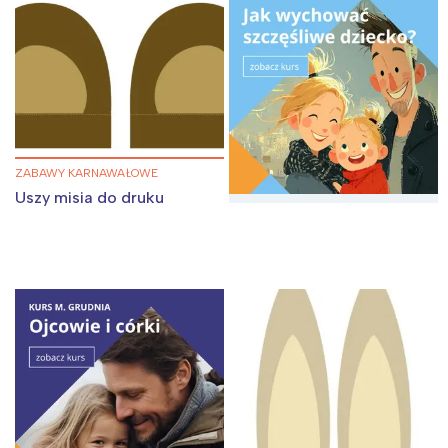
tego regionu:
Warszawa
Śląsk
Łódź
Kraków
Trójmiasto
Południe
Poznań
Północ
ZABAWY KARNAWAŁOWE
Wrocław
Wszystkie
Uszy misia do druku
Wybieram