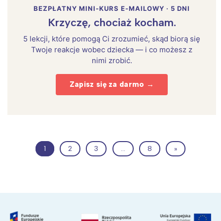
BEZPŁATNY MINI-KURS E-MAILOWY · 5 DNI
Krzyczę, chociaż kocham.
5 lekcji, które pomogą Ci zrozumieć, skąd biorą się
Twoje reakcje wobec dziecka — i co możesz z
nimi zrobić.
Zapisz się za darmo →
1
2
3
…
8
»