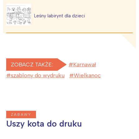
Leśny labirynt dla dzieci
ZOBACZ TAKŻE:
Karnawał
szablony do wydruku
Wielkanoc
Interesują mnie wydarzenia z
ZABAWY
tego regionu:
Uszy kota do druku
Warszawa
Śląsk