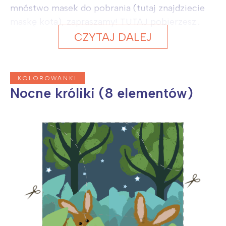
mnóstwo masek do pobrania (tutaj znajdziecie
maskę kota), zapraszamy! TUTAJ pobierzesz...
CZYTAJ DALEJ
KOLOROWANKI
Nocne króliki (8 elementów)