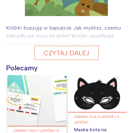
Króliki buszują w kapuście. Jak myślisz, czemu
zakradły się nocą na pole? Króliki uwielbiają
kapustę! Wydrukuj i wytnij puzzle z...
CZYTAJ DALEJ
Polecamy
ZABAWY DLA 3 LATKÓW I 4
LATKÓW
Maska kota na
ZABAWY DLA 7 LATKÓW I 8