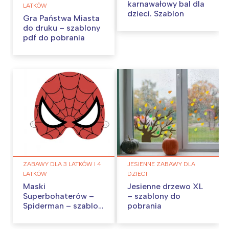
karnawałowy bal dla
LATKÓW
dzieci. Szablon
Gra Państwa Miasta
do druku – szablony
pdf do pobrania
ZABAWY DLA 3 LATKÓW I 4
JESIENNE ZABAWY DLA
LATKÓW
DZIECI
Maski
Jesienne drzewo XL
Superbohaterów –
– szablony do
Spiderman – szablon
pobrania
do druku