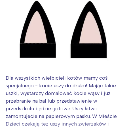
Łódź
Kraków
Trójmiasto
Południe
Poznań
Północ
Wrocław
Wszystkie
Wybieram
Dla wszystkich wielbicieli kotów mamy coś
specjalnego - kocie uszy do druku! Mając takie
uszki, wystarczy domalować kocie wąsy i już
przebranie na bal lub przedstawienie w
przedszkolu będzie gotowe. Uszy łatwo
zamontujecie na papierowym pasku. W Mieście
Dzieci czekają też uszy innych zwierzaków i