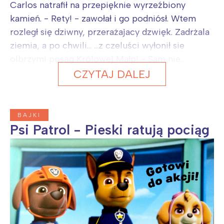
Carlos natrafił na przepięknie wyrzeźbiony
kamień. - Rety! - zawołał i go podniósł. Wtem
rozległ się dziwny, przerażajacy dzwięk. Zadrżala
ziemia, a po chwili... ...z czeluści wyłonił sie
olbrzymi posąg Królowej Małp! - Sam nie...
CZYTAJ DALEJ
BAJKI
Psi Patrol - Pieski ratują pociąg