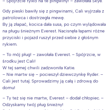
– Spójrzcie tylko na te pingwiny! – zawołała Skye.
Gdy pieski bawiły się z pingwinami, Cali wyjrzała z
patrolowca i dostrzegła mewę.
By ją złapać, kocica dała susa, po czym wylądowała
na pługu śnieżnym Everest. Nacisnęła łapami różne
przyciski i pojazd ruszył przed siebie z głośnym
rykiem.
– To mój pług! – zawołała Everest. – Spójrzcie, w
środku jest Cali!
W tej samej chwili zadzwoniła Katie.
– Nie martw się – pocieszył dziewczynkę Ryder. –
Cali jest tutaj. Sprowadzimy ją całą i zdrową do
domu!
– Ty też się nie martw, Everest – dodał chłopiec. –
Odzyskamy twój pług śnieżny!