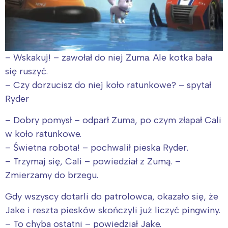
– Wskakuj! – zawołał do niej Zuma. Ale kotka bała
się ruszyć.
– Czy dorzucisz do niej koło ratunkowe? – spytał
Interesują mnie wydarzenia z
Ryder
tego regionu:
– Dobry pomysł – odparł Zuma, po czym złapał Cali
w koło ratunkowe.
Warszawa
Śląsk
– Świetna robota! – pochwalił pieska Ryder.
Łódź
Kraków
– Trzymaj się, Cali – powiedział z Zumą. –
Trójmiasto
Południe
Zmierzamy do brzegu.
Poznań
Północ
Gdy wszyscy dotarli do patrolowca, okazało się, że
Wrocław
Wszystkie
Jake i reszta piesków skończyli już liczyć pingwiny.
– To chyba ostatni – powiedział Jake.