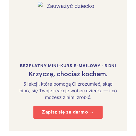
BEZPŁATNY MINI-KURS E-MAILOWY · 5 DNI
Krzyczę, chociaż kocham.
5 lekcji, które pomogą Ci zrozumieć, skąd
biorą się Twoje reakcje wobec dziecka — i co
możesz z nimi zrobić.
Zapisz się za darmo →