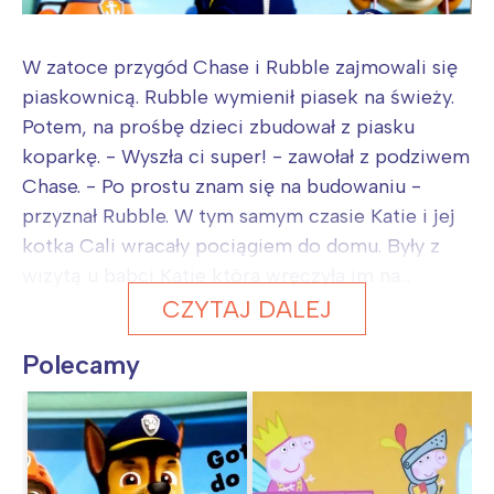
W zatoce przygód Chase i Rubble zajmowali się
piaskownicą. Rubble wymienił piasek na świeży.
Potem, na prośbę dzieci zbudował z piasku
koparkę. - Wyszła ci super! - zawołał z podziwem
Chase. - Po prostu znam się na budowaniu -
przyznał Rubble. W tym samym czasie Katie i jej
kotka Cali wracały pociągiem do domu. Były z
wizytą u babci Katie która wręczyła im na...
CZYTAJ DALEJ
Polecamy