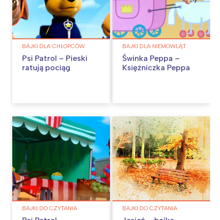
BAJKI DLA CHŁOPCÓW
BAJKI DLA NIEMOWLĄT
Psi Patrol – Pieski
Świnka Peppa –
ratują pociąg
Księżniczka Peppa
BAJKI DO CZYTANIA
BAJKI DO CZYTANIA