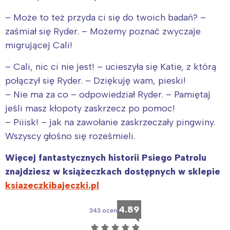
Wybieram
– Może to też przyda ci się do twoich badań? –
zaśmiał się Ryder. – Możemy poznać zwyczaje
migrującej Cali!
– Cali, nic ci nie jest! – ucieszyła się Katie, z którą
połączył się Ryder. – Dziękuję wam, pieski!
– Nie ma za co – odpowiedział Ryder. – Pamiętaj
jeśli masz kłopoty zaskrzecz po pomoc!
– Piiisk! – jak na zawołanie zaskrzeczały pingwiny.
Wszyscy głośno się roześmieli.
Więcej fantastycznych historii Psiego Patrolu
znajdziesz w książeczkach dostępnych w sklepie
ksiazeczkibajeczki.pl
4.89
343 ocen
☆
☆
☆
☆
☆