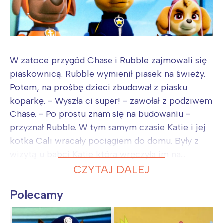
W zatoce przygód Chase i Rubble zajmowali się
piaskownicą. Rubble wymienił piasek na świeży.
Potem, na prośbę dzieci zbudował z piasku
koparkę. - Wyszła ci super! - zawołał z podziwem
Chase. - Po prostu znam się na budowaniu -
przyznał Rubble. W tym samym czasie Katie i jej
kotka Cali wracały pociągiem do domu. Były z
wizytą u babci Katie która wręczyła im na...
CZYTAJ DALEJ
Polecamy