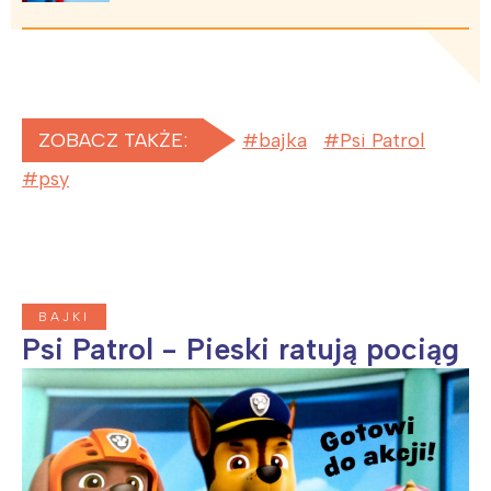
ZOBACZ TAKŻE:
bajka
Psi Patrol
psy
BAJKI
Psi Patrol - Pieski ratują pociąg