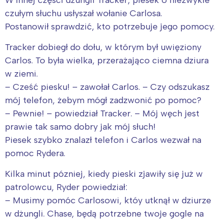
W innej częsci dżungli Tracker, piesek o niezwykle
czułym słuchu usłyszał wołanie Carlosa.
Postanowił sprawdzić, kto potrzebuje jego pomocy.
Tracker dobiegł do dołu, w którym był uwięziony
Carlos. To była wielka, przerażająco ciemna dziura
w ziemi.
– Cześć piesku! – zawołał Carlos. – Czy odszukasz
mój telefon, żebym mógł zadzwonić po pomoc?
– Pewnie! – powiedział Tracker. – Mój węch jest
prawie tak samo dobry jak mój słuch!
Piesek szybko znalazł telefon i Carlos wezwał na
pomoc Rydera.
Kilka minut pózniej, kiedy pieski zjawiły się już w
patrolowcu, Ryder powiedział:
– Musimy pomóc Carlosowi, któy utknął w dziurze
w dżungli. Chase, będą potrzebne twoje gogle na