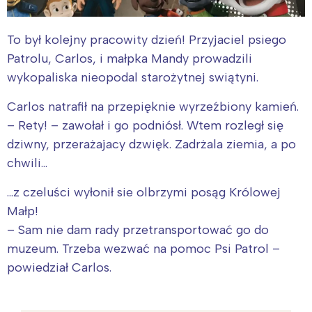
To był kolejny pracowity dzień! Przyjaciel psiego
Patrolu, Carlos, i małpka Mandy prowadzili
wykopaliska nieopodal starożytnej swiątyni.
Carlos natrafił na przepięknie wyrzeźbiony kamień.
– Rety! – zawołał i go podniósł. Wtem rozległ się
dziwny, przerażajacy dzwięk. Zadrżala ziemia, a po
chwili…
…z czeluści wyłonił sie olbrzymi posąg Królowej
Małp!
– Sam nie dam rady przetransportować go do
muzeum. Trzeba wezwać na pomoc Psi Patrol –
powiedział Carlos.