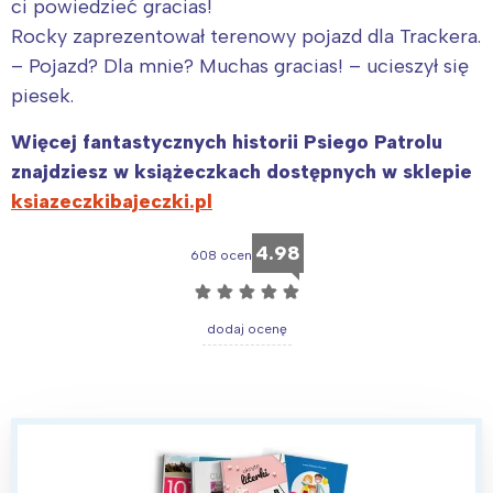
ci powiedzieć gracias!
Rocky zaprezentował terenowy pojazd dla Trackera.
– Pojazd? Dla mnie? Muchas gracias! – ucieszył się
piesek.
Więcej fantastycznych historii Psiego Patrolu
znajdziesz w książeczkach dostępnych w sklepie
ksiazeczkibajeczki.pl
4.98
608 ocen
☆
☆
☆
☆
☆
dodaj ocenę