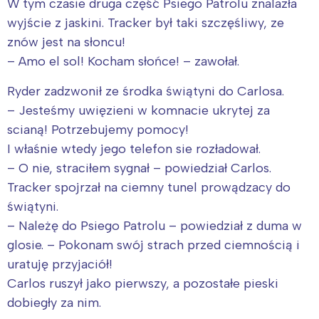
W tym czasie druga część Psiego Patrolu znalazła
wyjście z jaskini. Tracker był taki szczęśliwy, ze
Wybieram
znów jest na słoncu!
– Amo el sol! Kocham słońce! – zawołał.
Ryder zadzwonił ze środka świątyni do Carlosa.
– Jesteśmy uwięzieni w komnacie ukrytej za
scianą! Potrzebujemy pomocy!
I właśnie wtedy jego telefon sie rozładował.
– O nie, straciłem sygnał – powiedział Carlos.
Tracker spojrzał na ciemny tunel prowądzacy do
świątyni.
– Należę do Psiego Patrolu – powiedział z duma w
glosie. – Pokonam swój strach przed ciemnością i
uratuję przyjaciół!
Carlos ruszył jako pierwszy, a pozostałe pieski
dobiegły za nim.