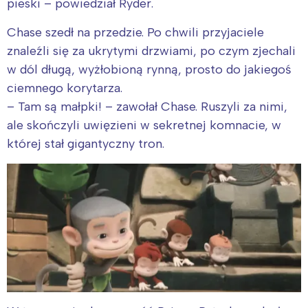
pieski – powiedział Ryder.
Chase szedł na przedzie. Po chwili przyjaciele
znaleźli się za ukrytymi drzwiami, po czym zjechali
w dól długą, wyżłobioną rynną, prosto do jakiegoś
ciemnego korytarza.
– Tam są małpki! – zawołał Chase. Ruszyli za nimi,
ale skończyli uwięzieni w sekretnej komnacie, w
Interesują mnie wydarzenia z
której stał gigantyczny tron.
tego regionu:
Warszawa
Śląsk
Łódź
Kraków
Trójmiasto
Południe
Poznań
Północ
Wrocław
Wszystkie