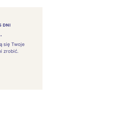
:
5 DNI
.
rą się Twoje
i zrobić.