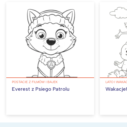
POSTACIE Z FILMÓW I BAJEK
LATO I WAKA
Everest z Psiego Patrolu
Wakacje!