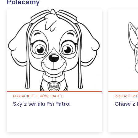
Polecamy
POSTACIE Z FILMÓW I BAJEK
POSTACIE Z 
Sky z serialu Psi Patrol
Chase z 