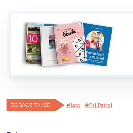
ZOBACZ TAKŻE:
lato
Psi Patrol