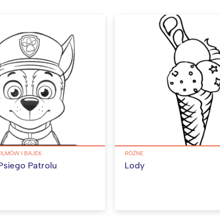
FILMÓW I BAJEK
RÓŻNE
Psiego Patrolu
Lody