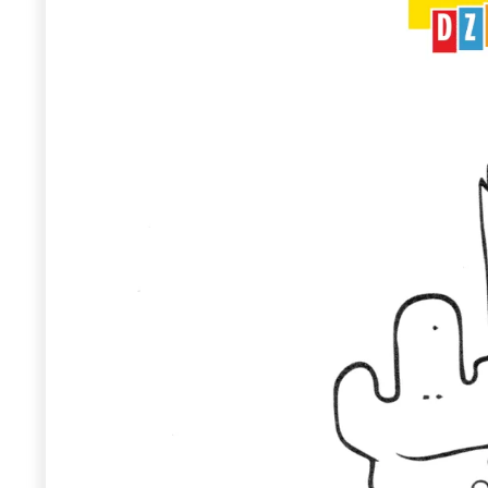
Wiosenny koncert ptaków na płocie
Kwitnąca wiśn