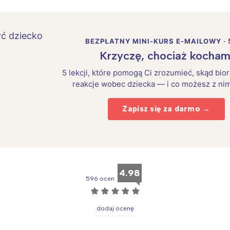
Interesują mnie wydarzenia z tego regionu
BEZPŁATNY MINI-KURS E-MAILOWY · 
Krzyczę, chociaż kocham
arszawa
Śląsk
ódź
Kraków
5 lekcji, które pomogą Ci zrozumieć, skąd bio
reakcje wobec dziecka — i co możesz z nim
rójmiasto
Południe
oznań
Północ
Zapisz się za darmo →
rocław
Wszystkie
Wybieram
4.98
596 ocen
☆
☆
☆
☆
☆
dodaj ocenę