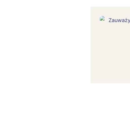
W
Ł
T
P
W