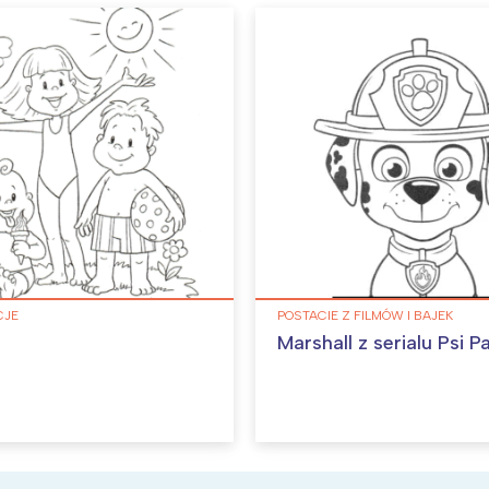
CJE
POSTACIE Z FILMÓW I BAJEK
Marshall z serialu Psi Pa