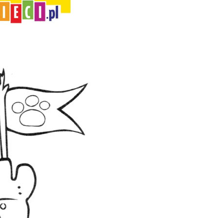
ia i jej płatki
Pszczoła i kwitnący ul