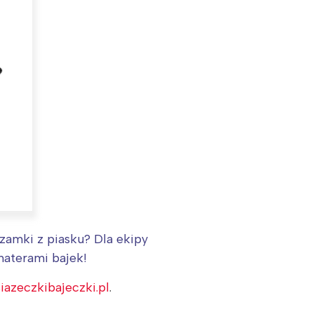
zamki z piasku? Dla ekipy
haterami bajek!
iazeczkibajeczki.pl
.