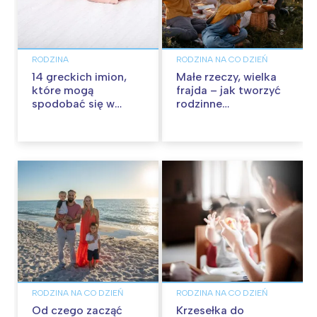
RODZINA
RODZINA NA CO DZIEŃ
14 greckich imion,
Małe rzeczy, wielka
które mogą
frajda – jak tworzyć
spodobać się w
rodzinne
Polsce
wspomnienia na co
dzień?
RODZINA NA CO DZIEŃ
RODZINA NA CO DZIEŃ
Od czego zacząć
Krzesełka do