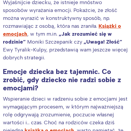
Wyjaśnijcie dziecku, że istnieje mnóstwo
sposobów wyrażania emocji. Pokażcie, że złość
można wyrazić w konstruktywny sposób, np.
rozmawiając z osobą, która nas zraniła.
Książki o
emocjach
, w tym m.in.
„Jak zrozumieć się w
rodzinie”
Moniki Szczepanik czy
„Uwaga! Złość”
Ewy Tyralik-Kulpy, przedstawią wam jeszcze więcej
dobrych strategii.
Emocje dziecka bez tajemnic. Co
zrobić, gdy dziecko nie radzi sobie z
emocjami?
Wspieranie dzieci w radzeniu sobie z emocjami jest
wymagającym procesem, w którym najważniejszą
rolę odgrywają zrozumienie, poczucie własnej
wartości i… czas. Choć na rodziców czeka dziś
niejedna
książka o emocjach
, warto pamiętać, że