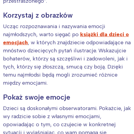
przestraszonego”.
Interesują mnie wydarzenia z
tego regionu:
Korzystaj z obrazków
Ucząc rozpoznawania i nazywania emocji
Warszawa
Śląsk
najmłodszych, warto sięgać po
książki dla dzieci o
Łódź
Kraków
emocjach
, w których znajdziecie odpowiadające na
Trójmiasto
Południe
mnóstwo dziecięcych pytań ilustracje. Wskazujcie
Poznań
Północ
bohaterów, którzy są szczęśliwi i zadowoleni, jak i
Wrocław
Wszystkie
tych, którzy się złoszczą, smucą czy boją. Dzięki
temu najmłodsi będą mogli zrozumieć różnice
między emocjami.
Wybieram
Pokaż swoje emocje
Dzieci są doskonałymi obserwatorami. Pokażcie, jak
wy radzicie sobie z własnymi emocjami,
opowiadając o tym, co czujecie w konkretnej
sytuacji i wyjaśniając, co wam pomaga się