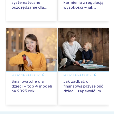
systematyczne
karmienia z regulacją
oszczędzanie dla
wysokości – jak
dziecka?
ułatwiają życie
rodzicom?
RODZINA NA CO DZIEŃ
RODZINA NA CO DZIEŃ
Smartwatche dla
Jak zadbać o
dzieci – top 4 modeli
finansową przyszłość
na 2025 rok
dzieci i zapewnić im
dobry start w
przyszłość?