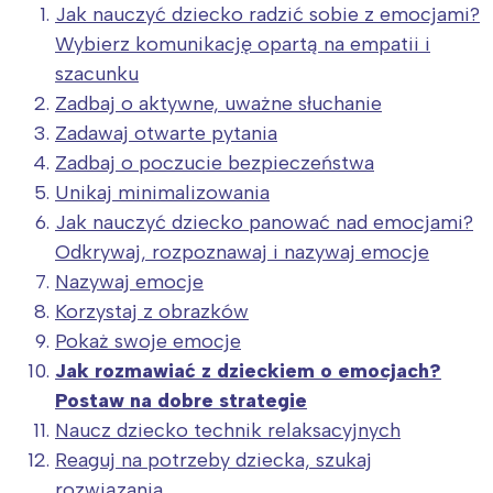
Jak nauczyć dziecko radzić sobie z emocjami?
Wybierz komunikację opartą na empatii i
szacunku
Zadbaj o aktywne, uważne słuchanie
Zadawaj otwarte pytania
Zadbaj o poczucie bezpieczeństwa
Unikaj minimalizowania
Jak nauczyć dziecko panować nad emocjami?
Odkrywaj, rozpoznawaj i nazywaj emocje
Nazywaj emocje
Korzystaj z obrazków
Pokaż swoje emocje
Jak rozmawiać z dzieckiem o emocjach?
Postaw na dobre strategie
Naucz dziecko technik relaksacyjnych
Reaguj na potrzeby dziecka, szukaj
rozwiązania