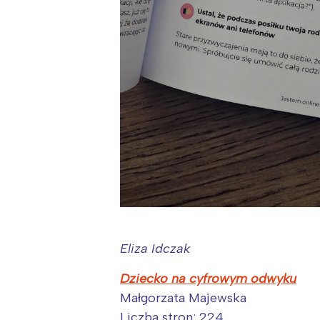
Eliza Idczak
Dziecko na cyfrowym odwyku
Małgorzata Majewska
Liczba stron: 224