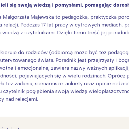
eli się swoją wiedzą i pomysłami, pomagając doros
 że Małgorzata Majewska to pedagożka, praktyczka po
 relacji. Podczas 17 lat pracy w cyfrowych mediach, p
ją wiedzą z czytelnikami. Dzięki temu treść jej poradnik
 kieruje do rodziców (odbiorcą może być też pedago
ryzowanego świata. Poradnik jest przejrzysty i boga
wotne i emocjonalne, zawiera nazwy ważnych aplikacji
rudności, pojawiających się w wielu rodzinach. Oprócz
a też zadania, scenariusze, ankiety oraz opinie rodzic
 czytelnik pogłębienia swoją wiedzę wielopłaszczyzn
cy nad relacjami.