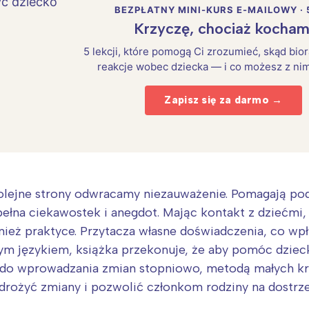
BEZPŁATNY MINI-KURS E-MAILOWY · 
Krzyczę, chociaż kocham
5 lekcji, które pomogą Ci zrozumieć, skąd bio
reakcje wobec dziecka — i co możesz z nim
Zapisz się za darmo →
lejne strony odwracamy niezauważenie. Pomagają podroz
ełna ciekawostek i anegdot. Mając kontakt z dziećmi,
Interesują mnie wydarzenia z tego regionu
ównież praktyce. Przytacza własne doświadczenia, co wp
ym językiem, książka przekonuje, że aby pomóc dzie
 do wprowadzania zmian stopniowo, metodą małych kr
arszawa
Śląsk
 wdrożyć zmiany i pozwolić członkom rodziny na dostr
ódź
Kraków