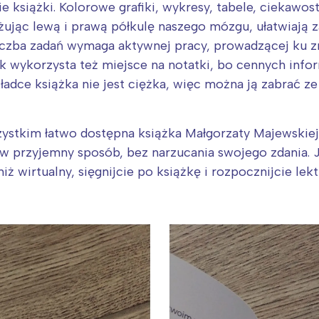
rójmiasto
Południe
 książki. Kolorowe grafiki, wykresy, tabele, ciekawost
oznań
Północ
jąc lewą i prawą półkulę naszego mózgu, ułatwiają z
rocław
Wszystkie
 liczba zadań wymaga aktywnej pracy, prowadzącej ku 
 wykorzysta też miejsce na notatki, bo cennych inform
kładce książka nie jest ciężka, więc można ją zabrać z
Wybieram
szystkim łatwo dostępna książka Małgorzaty Majewskiej
w przyjemny sposób, bez narzucania swojego zdania. J
niż wirtualny, sięgnijcie po książkę i rozpocznijcie lek