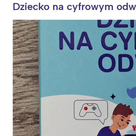
Dziecko na cyfrowym odwy
Wiosenny koncert ptaków na płocie
Kwitnąca wiśn