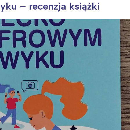
ku – recenzja książki
ia i jej płatki
Pszczoła i kwitnący ul