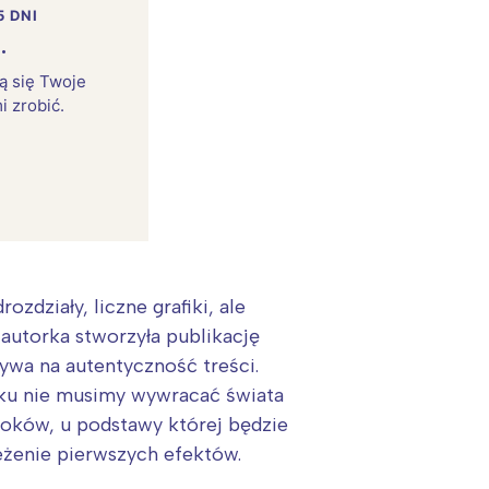
5 DNI
.
rą się Twoje
i zrobić.
działy, liczne grafiki, ale
 autorka stworzyła publikację
:
ływa na autentyczność treści.
cku nie musimy wywracać świata
oków, u podstawy której będzie
zeżenie pierwszych efektów.