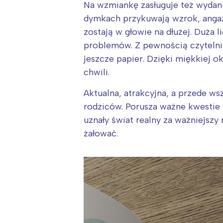
T
Na wzmiankę zasługuje też wydanie
P
dymkach przykuwają wzrok, angażu
W
zostają w głowie na dłużej. Duża
problemów. Z pewnością czytelnik
jeszcze papier. Dzięki miękkiej o
chwili.
Aktualna, atrakcyjna, a przede w
rodziców. Porusza ważne kwestie 
uznały świat realny za ważniejszy 
żałować.