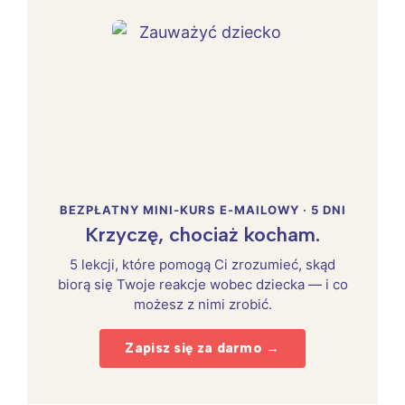
BEZPŁATNY MINI-KURS E-MAILOWY · 5 DNI
Krzyczę, chociaż kocham.
5 lekcji, które pomogą Ci zrozumieć, skąd
biorą się Twoje reakcje wobec dziecka — i co
możesz z nimi zrobić.
Zapisz się za darmo →