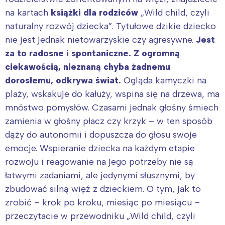
Trójmiasto
Południe
na kartach
książki dla rodziców
„Wild child, czyli
naturalny rozwój dziecka”. Tytułowe dzikie dziecko
Poznań
Północ
nie jest jednak nietowarzyskie czy agresywne.
Jest
Wrocław
Wszystkie
za to radosne i spontaniczne. Z ogromną
ciekawością, nieznaną chyba żadnemu
Wybieram
dorosłemu, odkrywa świat.
Ogląda kamyczki na
plaży, wskakuje do kałuży, wspina się na drzewa, ma
mnóstwo pomysłów. Czasami jednak głośny śmiech
zamienia w głośny płacz czy krzyk – w ten sposób
dąży do autonomii i dopuszcza do głosu swoje
emocje. Wspieranie dziecka na każdym etapie
rozwoju i reagowanie na jego potrzeby nie są
łatwymi zadaniami, ale jedynymi słusznymi, by
zbudować silną więź z dzieckiem. O tym, jak to
zrobić – krok po kroku, miesiąc po miesiącu –
przeczytacie w przewodniku „Wild child, czyli