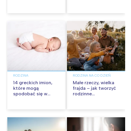
RODZINA
RODZINA NA CO DZIEŃ
14 greckich imion,
Małe rzeczy, wielka
które mogą
frajda – jak tworzyć
spodobać się w
rodzinne
Polsce
wspomnienia na co
dzień?