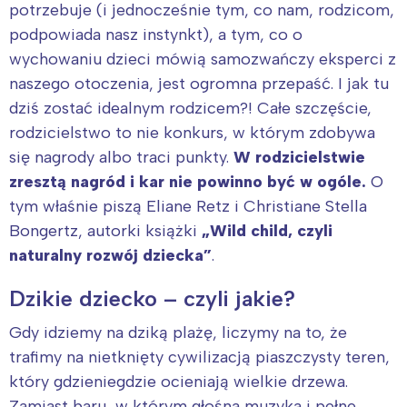
potrzebuje (i jednocześnie tym, co nam, rodzicom,
podpowiada nasz instynkt), a tym, co o
wychowaniu dzieci mówią samozwańczy eksperci z
naszego otoczenia, jest ogromna przepaść. I jak tu
dziś zostać idealnym rodzicem?! Całe szczęście,
rodzicielstwo to nie konkurs, w którym zdobywa
się nagrody albo traci punkty.
W rodzicielstwie
zresztą nagród i kar nie powinno być w ogóle.
O
tym właśnie piszą Eliane Retz i Christiane Stella
Bongertz, autorki książki
„Wild child, czyli
naturalny rozwój dziecka”
.
Dzikie dziecko – czyli jakie?
Gdy idziemy na dziką plażę, liczymy na to, że
trafimy na nietknięty cywilizacją piaszczysty teren,
który gdzieniegdzie ocieniają wielkie drzewa.
Zamiast baru, w którym głośna muzyka i pełne