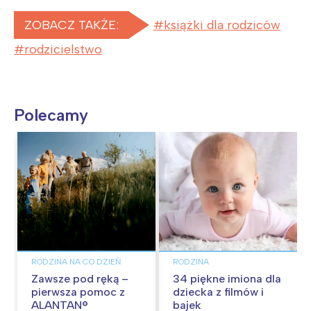
ZOBACZ TAKŻE:
książki dla rodziców
rodzicielstwo
Polecamy
RODZINA NA CO DZIEŃ
RODZINA
Zawsze pod ręką –
34 piękne imiona dla
pierwsza pomoc z
dziecka z filmów i
ALANTAN®
bajek