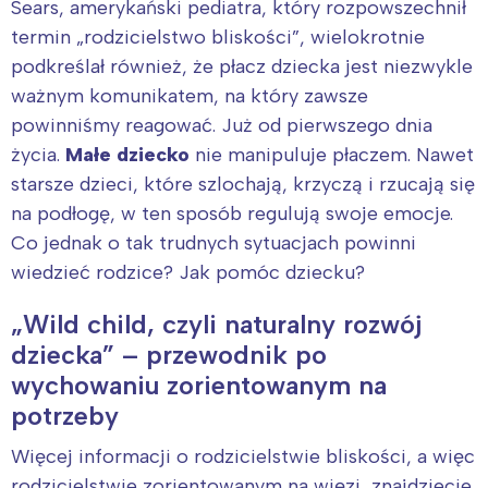
Sears, amerykański pediatra, który rozpowszechnił
termin „rodzicielstwo bliskości”, wielokrotnie
podkreślał również, że płacz dziecka jest niezwykle
ważnym komunikatem, na który zawsze
powinniśmy reagować. Już od pierwszego dnia
życia.
Małe dziecko
nie manipuluje płaczem. Nawet
starsze dzieci, które szlochają, krzyczą i rzucają się
na podłogę, w ten sposób regulują swoje emocje.
Co jednak o tak trudnych sytuacjach powinni
wiedzieć rodzice? Jak pomóc dziecku?
„Wild child, czyli naturalny rozwój
Interesują mnie wydarzenia z
dziecka” – przewodnik po
tego regionu:
wychowaniu zorientowanym na
potrzeby
Warszawa
Śląsk
Więcej informacji o rodzicielstwie bliskości, a więc
Łódź
Kraków
rodzicielstwie zorientowanym na więzi, znajdziecie