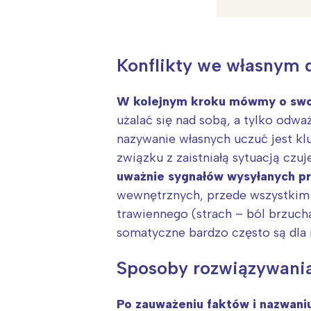
Konflikty we własnym 
W kolejnym kroku mówmy o swo
użalać się nad sobą, a tylko odwa
nazywanie własnych uczuć jest kl
związku z zaistniałą sytuacją czu
uważnie sygnałów wysyłanych pr
wewnętrznych, przede wszystkim 
trawiennego (strach – ból brzucha
somatyczne bardzo często są dla 
Sposoby rozwiązywania
W
Ł
Po zauważeniu faktów i nazwaniu