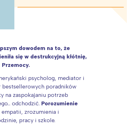
jlepszym dowodem na to, że
niła się w destrukcyjną kłótnię,
z Przemocy.
erykański psycholog, mediator i
or bestsellerowych poradników
ty na zaspokajaniu potrzeb
iego… odchodzić.
Porozumienie
 empatii, zrozumienia i
inie, pracy i szkole.