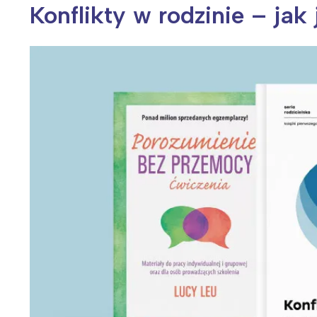
Konflikty w rodzinie – jak
Wiosenny koncert ptaków na płocie
Kwitnąca wiśn