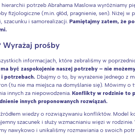
rójmiasto
Południe
ią hierarchii potrzeb Abrahama Maslowa wyróżniamy pi
oznań
Północ
 fizjologiczne (m.in. głód, pragnienie, sen). Niżej w p
rocław
Wszystkie
 szacunku i samorealizacji.
Pamiętajmy zatem, że po
mi.
Wybieram
? Wyrażaj prośby
zystkich informacjach, które zebraliśmy w poprzedni
 ma być zaspokojenie naszej potrzeby – nie możemy
h i potrzebach.
Dbajmy o to, by wyrażenie jednego z m
tron (tu nie ma miejsca na domyślanie się). Mówimy o
nia innych za niepowodzenia.
Konflikty w rodzinie
to p
dnienie innych proponowanych rozwiązań.
źródłem wiedzy o rozwiązywaniu konfliktów. Model k
emny szacunek i służy wzmacnianiu więzi w rodzinie. 
liśmy nawykowo i unikaliśmy rozmawiania o swoich pot