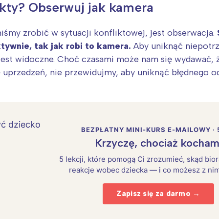
ikty? Obserwuj jak kamera
śmy zrobić w sytuacji konfliktowej, jest obserwacja.
ktywnie, tak jak robi to kamera.
Aby uniknąć niepotr
 jest widoczne. Choć czasami może nam się wydawać, ż
 uprzedzeń, nie przewidujmy, aby uniknąć błędnego o
BEZPŁATNY MINI-KURS E-MAILOWY · 
Krzyczę, chociaż kocham
5 lekcji, które pomogą Ci zrozumieć, skąd bio
reakcje wobec dziecka — i co możesz z nim
Zapisz się za darmo →