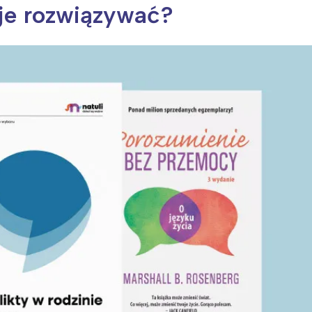
 je rozwiązywać?
ia i jej płatki
Pszczoła i kwitnący ul