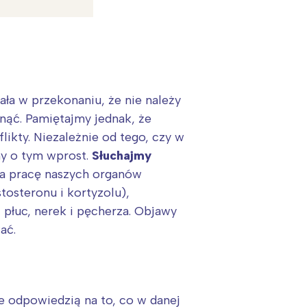
ała w przekonaniu, że nie należy
gnąć. Pamiętajmy jednak, że
ikty. Niezależnie od tego, czy w
my o tym wprost.
Słuchajmy
a pracę naszych organów
osteronu i kortyzolu),
 płuc, nerek i pęcherza. Objawy
:
ać.
 odpowiedzią na to, co w danej