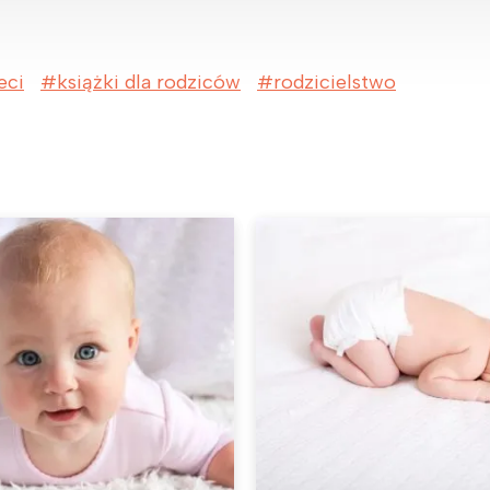
eci
książki dla rodziców
rodzicielstwo