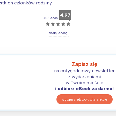
stkich członków rodziny.
4.97
404 ocen
☆
☆
☆
☆
☆
dodaj ocenę
Zapisz się
na cotygodniowy newsletter
z wydarzeniami
w Twoim mieście
i odbierz eBook za darmo!
wybierz eBook dla siebie