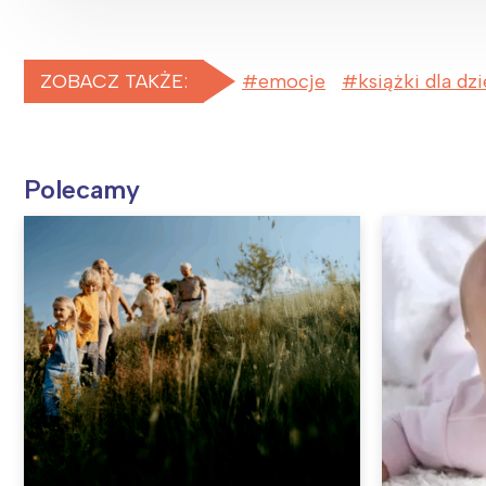
ZOBACZ TAKŻE:
emocje
książki dla dzi
Polecamy