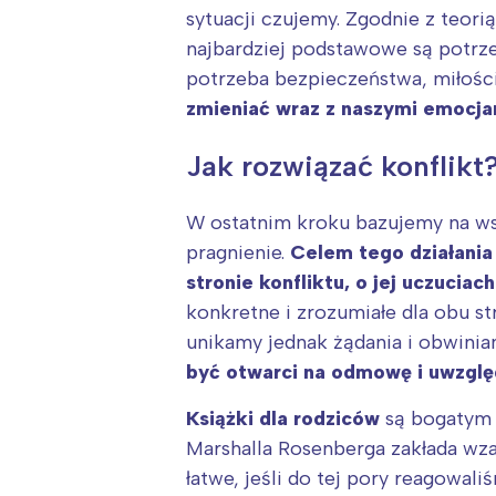
T
sytuacji czujemy. Zgodnie z teor
P
najbardziej podstawowe są potrzeby
W
potrzeba bezpieczeństwa, miłości,
zmieniać wraz z naszymi emocja
Jak rozwiązać konflikt
W ostatnim kroku bazujemy na ws
pragnienie.
Celem tego działania
stronie konfliktu, o jej uczuciac
konkretne i zrozumiałe dla obu s
unikamy jednak żądania i obwinia
być otwarci na odmowę i uwzglę
Książki dla rodziców
są bogatym 
Marshalla Rosenberga zakłada wzaj
łatwe, jeśli do tej pory reagowa