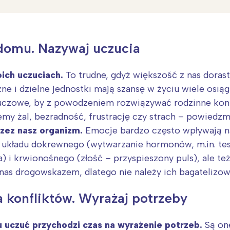
domu. Nazywaj uczucia
ich uczuciach.
To trudne, gdyż większość z nas dorast
żne i dzielne jednostki mają szansę w życiu wiele osią
uczowe, by z powodzeniem rozwiązywać rodzinne konfl
jemy żal, bezradność, frustrację czy strach – powiedz
zez nasz organizm.
Emocje bardzo często wpływają n
układu dokrewnego (wytwarzanie hormonów, m.in. test
) i krwionośnego (złość – przyspieszony puls), ale też
Interesują mnie wydarzenia z tego regionu
nas drogowskazem, dlatego nie należy ich bagatelizow
 konfliktów. Wyrażaj potrzeby
arszawa
Śląsk
ódź
Kraków
 uczuć przychodzi czas na wyrażenie potrzeb.
Są one