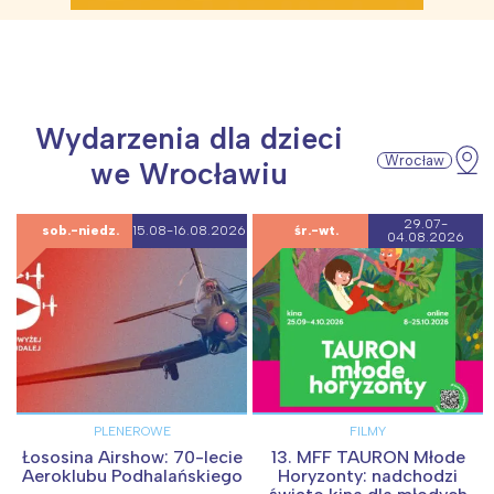
Wydarzenia dla dzieci
Wrocław
we Wrocławiu
29.07-
Patronat
sob.-niedz.
15.08-16.08.2026
śr.-wt.
04.08.2026
PLENEROWE
FILMY
Łososina Airshow: 70-lecie
13. MFF TAURON Młode
Aeroklubu Podhalańskiego
Horyzonty: nadchodzi