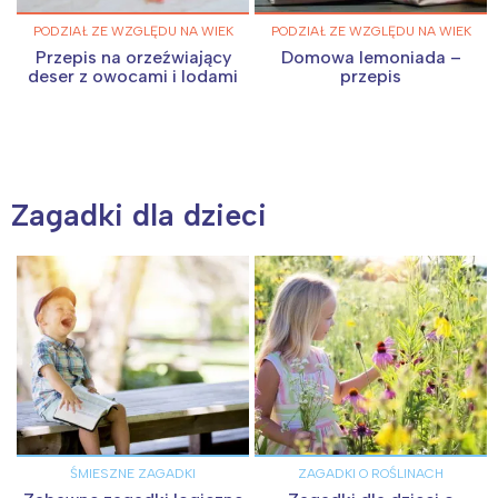
PODZIAŁ ZE WZGLĘDU NA WIEK
PODZIAŁ ZE WZGLĘDU NA WIEK
Przepis na orzeźwiający
Domowa lemoniada –
deser z owocami i lodami
przepis
Interesują mnie wydarzenia z
tego regionu:
Warszawa
Śląsk
Zagadki dla dzieci
Łódź
Kraków
Trójmiasto
Południe
Poznań
Północ
Wrocław
Wszystkie
Wybieram
ŚMIESZNE ZAGADKI
ZAGADKI O ROŚLINACH