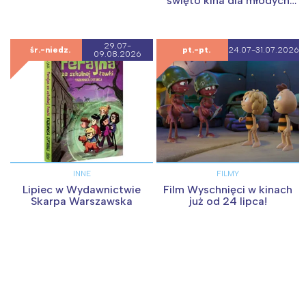
święto kina dla młodych
widzów i całych rodzin
29.07-
śr.-niedz.
pt.-pt.
24.07-31.07.2026
09.08.2026
INNE
FILMY
Lipiec w Wydawnictwie
Film Wyschnięci w kinach
Skarpa Warszawska
już od 24 lipca!