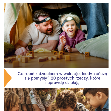
Co robić z dzieckiem w wakacje, kiedy kończą
się pomysły? 20 prostych rzeczy, które
naprawdę działają