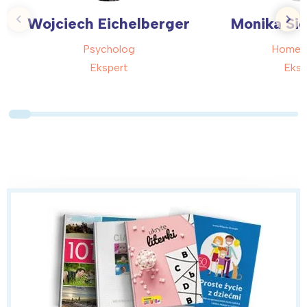
Wojciech Eichelberger
Monika Si
Psycholog
Homeo
Ekspert
Eksp