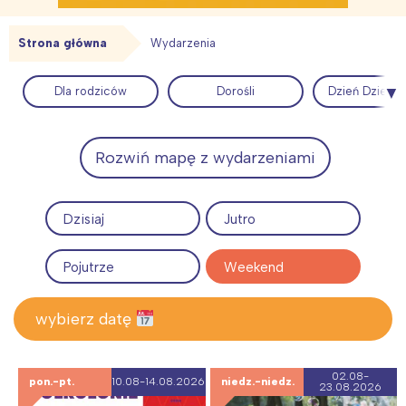
Strona główna
Wydarzenia
Dla rodziców
Dorośli
Dzień Dzieck
Rozwiń mapę z wydarzeniami
Dzisiaj
Jutro
Pojutrze
Weekend
wybierz datę
02.08-
pon.-pt.
10.08-14.08.2026
niedz.-niedz.
23.08.2026