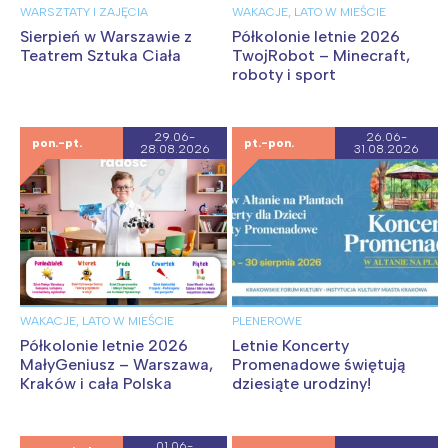
WARSZTATY I ZAJĘCIA
WAKACJE, LATO W MIEŚCIE
Warszawa
Śląsk
Sierpień w Warszawie z
Półkolonie letnie 2026
Teatrem Sztuka Ciała
TwojRobot – Minecraft,
Łódź
Kraków
roboty i sport
Trójmiasto
Południe
Poznań
Północ
29.06-
26.06-
pon.-pt.
pt.-pon.
Wrocław
Wszystkie
28.08.2026
31.08.2026
Wybieram
WAKACJE, LATO W MIEŚCIE
PLENEROWE
Półkolonie letnie 2026
Letnie Koncerty
MałyGeniusz – Warszawa,
Promenadowe świętują
Kraków i cała Polska
dziesiąte urodziny!
01.06-