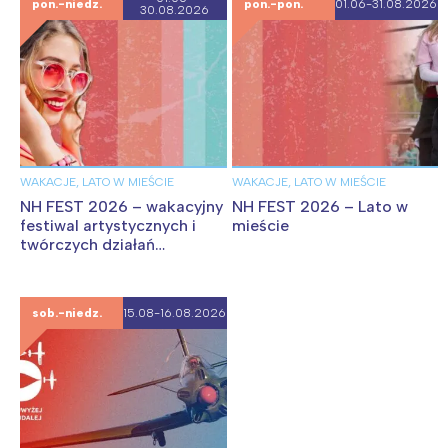
pon.-niedz.
pon.-pon.
01.06-31.08.2026
30.08.2026
WAKACJE, LATO W MIEŚCIE
WAKACJE, LATO W MIEŚCIE
NH FEST 2026 – wakacyjny
NH FEST 2026 – Lato w
festiwal artystycznych i
mieście
twórczych działań
w Nowohuckim Centrum
Kultury
sob.-niedz.
15.08-16.08.2026