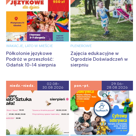
WAKACJE, LATO W MIEŚCIE
PLENEROWE
Półkolonie językowe
Zajęcia edukacyjne w
Podróż w przeszłość:
Ogrodzie Doświadczeń w
Gdańsk 10-14 sierpnia
sierpniu
02.08-
29.06-
niedz.-niedz.
pon.-pt.
30.08.2026
28.08.2026
Interesują mnie wydarzenia z
tego regionu: