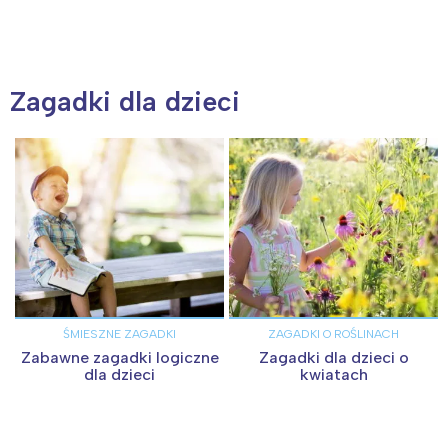
Interesują mnie wydarzenia z
tego regionu:
Zagadki dla dzieci
Warszawa
Śląsk
Łódź
Kraków
Trójmiasto
Południe
Poznań
Północ
Wrocław
Wszystkie
Wybieram
ŚMIESZNE ZAGADKI
ZAGADKI O ROŚLINACH
Zabawne zagadki logiczne
Zagadki dla dzieci o
dla dzieci
kwiatach