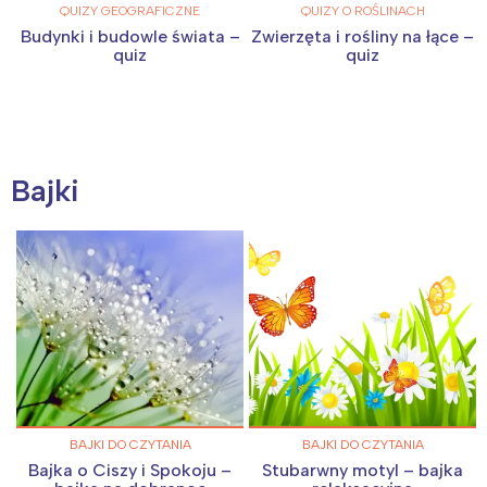
QUIZY GEOGRAFICZNE
QUIZY O ROŚLINACH
Budynki i budowle świata –
Zwierzęta i rośliny na łące –
quiz
quiz
Bajki
BAJKI DO CZYTANIA
BAJKI DO CZYTANIA
Bajka o Ciszy i Spokoju –
Stubarwny motyl – bajka