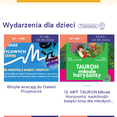
Wydarzenia dla dzieci
Trójmiasto
07.08-
29.07-
pt.-sob.
śr.-wt.
08.08.2026
04.08.2026
FILMY
Winyle wracają do Galerii
Przymorze
13. MFF TAURON Młode
Horyzonty: nadchodzi
święto kina dla młodych
widzów i całych rodzin