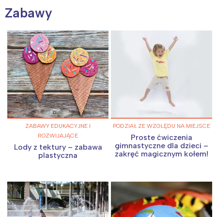
Zabawy
ZABAWY EDUKACYJNE I
PODZIAŁ ZE WZGLĘDU NA MIEJSCE
ROZWIJAJĄCE
Proste ćwiczenia
gimnastyczne dla dzieci –
Lody z tektury – zabawa
zakręć magicznym kołem!
plastyczna