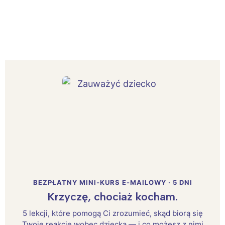
BEZPŁATNY MINI-KURS E-MAILOWY · 5 DNI
Krzyczę, chociaż kocham.
5 lekcji, które pomogą Ci zrozumieć, skąd biorą się
Twoje reakcje wobec dziecka — i co możesz z nimi