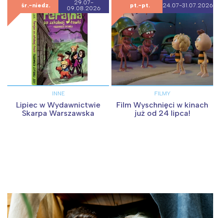
29.07-
śr.-niedz.
pt.-pt.
24.07-31.07.2026
09.08.2026
INNE
FILMY
Lipiec w Wydawnictwie
Film Wyschnięci w kinach
Skarpa Warszawska
już od 24 lipca!