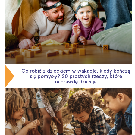
Co robić z dzieckiem w wakacje, kiedy kończą
się pomysły? 20 prostych rzeczy, które
naprawdę działają