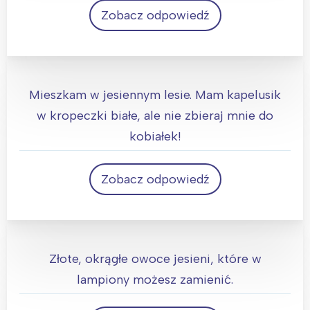
Zobacz odpowiedź
Grzyb
Mieszkam w jesiennym lesie. Mam kapelusik
w kropeczki białe, ale nie zbieraj mnie do
kobiałek!
Interesują mnie wydarzenia z
Zobacz odpowiedź
tego regionu:
Muchomor
Warszawa
Śląsk
Łódź
Kraków
Złote, okrągłe owoce jesieni, które w
Trójmiasto
Południe
lampiony możesz zamienić.
Poznań
Północ