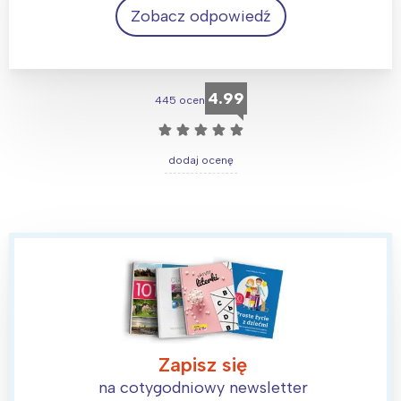
Wrocław
Wszystkie
Zobacz odpowiedź
Wybieram
Dynie
4.99
445 ocen
☆
☆
☆
☆
☆
dodaj ocenę
Zapisz się
na cotygodniowy newsletter