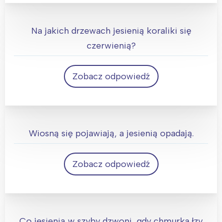
Jesień
Na jakich drzewach jesienią koraliki się
czerwienią?
Zobacz odpowiedź
Na drzewie jarzębiny
Wiosną się pojawiają, a jesienią opadają.
Zobacz odpowiedź
Liście
Co jesienią w szyby dzwoni, gdy chmurka łzy