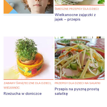
ŚMIESZNE PRZEPISY DLA DZIECI
Wielkanocne zajączki z
jajek – przepis
ZABAWY ŚWIĄTECZNE DLA DZIECI,
PRZEPISY DLA DZIECI NA SAŁATKI
WIELKANOC
Przepis na pyszną prostą
Rzeżucha w doniczce
sałatkę