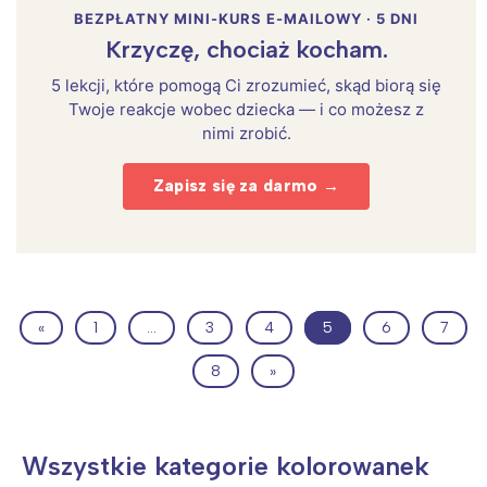
BEZPŁATNY MINI-KURS E-MAILOWY · 5 DNI
Krzyczę, chociaż kocham.
5 lekcji, które pomogą Ci zrozumieć, skąd biorą się
Twoje reakcje wobec dziecka — i co możesz z
nimi zrobić.
Zapisz się za darmo →
«
1
…
3
4
5
6
7
8
»
Wszystkie kategorie kolorowanek