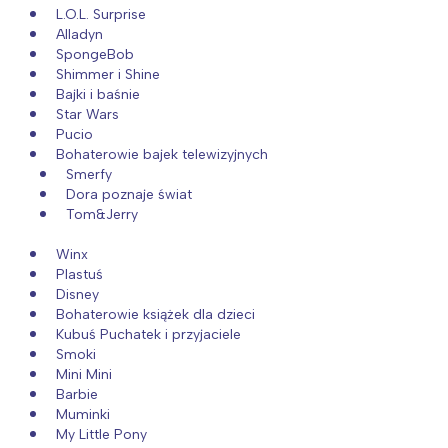
L.O.L. Surprise
Alladyn
SpongeBob
Shimmer i Shine
Bajki i baśnie
Star Wars
Pucio
Bohaterowie bajek telewizyjnych
Smerfy
Dora poznaje świat
Tom&Jerry
Winx
Plastuś
Disney
Bohaterowie książek dla dzieci
Kubuś Puchatek i przyjaciele
Smoki
Mini Mini
Barbie
Muminki
My Little Pony