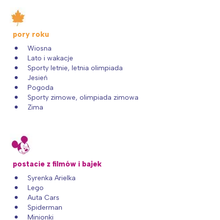
Interesują mnie wydarzenia z
tego regionu:
pory roku
Wiosna
Lato i wakacje
Warszawa
Śląsk
Sporty letnie, letnia olimpiada
Łódź
Kraków
Jesień
Pogoda
Trójmiasto
Południe
Sporty zimowe, olimpiada zimowa
Poznań
Północ
Zima
Wrocław
Wszystkie
Wybieram
postacie z filmów i bajek
Syrenka Arielka
Lego
Auta Cars
Spiderman
Minionki