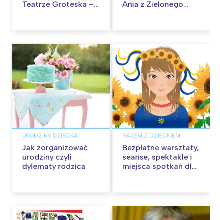
Teatrze Groteska –
Ania z Zielonego
recenzja spektaklu
Wzgórza w Teatrze
Bajka
URODZINY DZIECKA
RAZEM Z DZIECKIEM
Jak zorganizować
Bezpłatne warsztaty,
urodziny czyli
seanse, spektakle i
dylematy rodzica
miejsca spotkań dla
dzieci i rodziców z
Ukrainy!