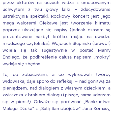
przez aktorów na oczach widza z umocowanym
uchwytem z tyłu głowy lalki – zdecydowanie
uatrakcyjnia spektakl. Rockowy koncert jest jego
mega walorem! Ciekawe jest tworzenie klimatu
poprzez ukazujące się napisy (jednak czasem są
prezentowane nazbyt krótko, mając na uwadze
młodszego czytelnika). Wojciech Słupiński (brawo!)
wciela się tak sugestywnie w postać Mamy
Endiego, że podkreślenie całusa napisem „mokry”
wydaje się zbędne.
To, co zobaczyłam, a co wykreowali twórcy
widowiska, daje sporo do refleksji – nad gonitwą za
pieniądzem, nad dialogiem z własnym dzieckiem, a
zwłaszcza z brakiem dialogu (pisząc, sama uderzam
się w piersi!). Odważę się porównać „Bankructwo
Małego Dżeka” z „Salą Samobójców” Jana Komasy,