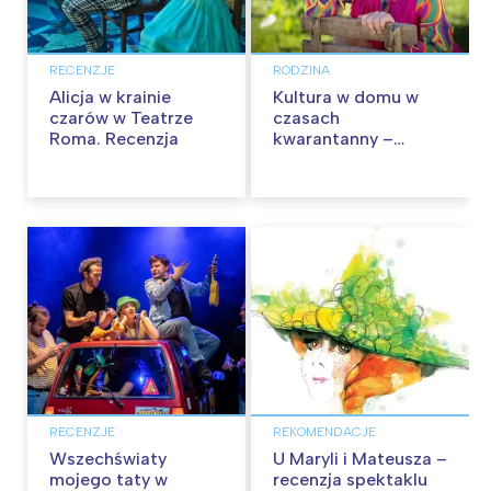
RECENZJE
RODZINA
Alicja w krainie
Kultura w domu w
czarów w Teatrze
czasach
Roma. Recenzja
kwarantanny –
zaproś teatr do
siebie! Bezpłatne
spektakle!
Aktualizacja
RECENZJE
REKOMENDACJE
Wszechświaty
U Maryli i Mateusza –
mojego taty w
recenzja spektaklu