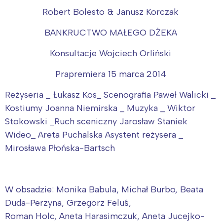
Robert Bolesto & Janusz Korczak
BANKRUCTWO MAŁEGO DŻEKA
Konsultacje Wojciech Orliński
Prapremiera 15 marca 2014
Interesują mnie wydarzenia z
Reżyseria _ Łukasz Kos_ Scenografia Paweł Walicki _
tego regionu:
Kostiumy Joanna Niemirska _ Muzyka _ Wiktor
Stokowski _Ruch sceniczny Jarosław Staniek
Warszawa
Śląsk
Wideo_ Areta Puchalska Asystent reżysera _
Łódź
Kraków
Mirosława Płońska-Bartsch
Trójmiasto
Południe
Poznań
Północ
Wrocław
Wszystkie
W obsadzie: Monika Babula, Michał Burbo, Beata
Duda-Perzyna, Grzegorz Feluś,
Wybieram
Roman Holc, Aneta Harasimczuk, Aneta Jucejko-