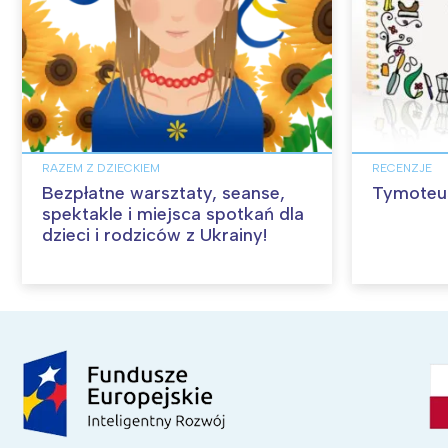
RAZEM Z DZIECKIEM
RECENZJE
Bezpłatne warsztaty, seanse,
Tymoteus
spektakle i miejsca spotkań dla
dzieci i rodziców z Ukrainy!