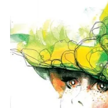
Wiosenny koncert ptaków na płocie
Kwitnąca wiśn