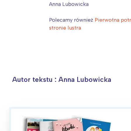
Anna Lubowicka
W
Ł
Polecamy również
Pierwotna pot
T
stronie lustra
P
W
Autor tekstu : Anna Lubowicka