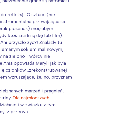
, niezmiennie grane są natomiast
 refleksji. O sztuce (nie
nstrumentalna przewijająca się
 brak piosenek) mogłabym
dy ktoś zna książkę lub film).
 przyszło życ?! Znalazły tu
omniemanym sokiem malinowym,
 na zielono. Twórcy nie
ie Ania opowiada Maryli jak była
 się członków „zrekonstruowanej
azem wzruszające, że, no, przyznam
iełznanych marzeń i pragnień,
irley.
Dla najmłodszych
ziałanie i w związku z tym
:
ny, z przerwą.