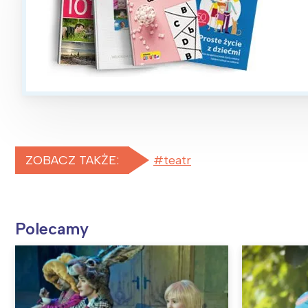
ZOBACZ TAKŻE:
teatr
Polecamy