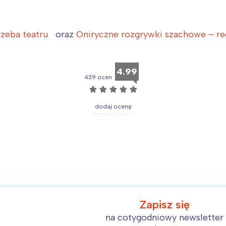
arszawa
Śląsk
ódź
Kraków
rzeba teatru
oraz
Oniryczne rozgrywki szachowe – rec
rójmiasto
Południe
oznań
Północ
4.99
rocław
Wszystkie
439 ocen
☆
☆
☆
☆
☆
Wybieram
dodaj ocenę
Zapisz się
na cotygodniowy newsletter