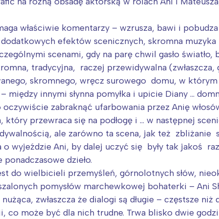
afić na różną obsadę aktorską w rolach Ani i Mateusza
ga właściwie komentarzy – wzrusza, bawi i pobudza do
k dodatkowych efektów scenicznych, skromna muzyka i
zególnymi scenami, gdy na parę chwil gasło światło,
romna, tradycyjna, raczej przewidywalna (zwłaszcza, g
nego, skromnego, wręcz surowego domu, w którym Ani
 – między innymi słynna pomyłka i upicie Diany … d
o oczywiście zabraknąć ufarbowania przez Anię włosów
a, który przewraca się na podłogę i … w następnej scen
dywalnością, ale zarówno ta scena, jak też zbliżanie
ja o wyjeździe Ani, by dalej uczyć się były tak jakoś r
ie ponadczasowe dzieło.
 do wielbicieli przemyśleń, górnolotnych słów, nieok
szalonych pomysłów marchewkowej bohaterki – Ani Sh
żąca, zwłaszcza że dialogi są długie – częstsze niż d
Interesują mnie wydarzenia z tego regionu
, co może być dla nich trudne. Trwa blisko dwie godzi