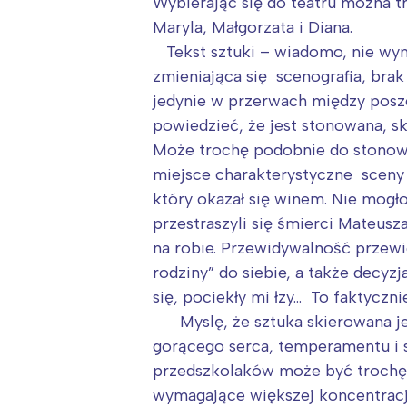
Wybierając się do teatru można tr
Maryla, Małgorzata i Diana.
Tekst sztuki – wiadomo, nie wyma
zmieniająca się scenografia, bra
jedynie w przerwach między poszc
powiedzieć, że jest stonowana, sk
Może trochę podobnie do stonowa
miejsce charakterystyczne sceny
który okazał się winem. Nie mogł
przestraszyli się śmierci Mateusz
na robie. Przewidywalność przewi
rodziny” do siebie, a także decyz
się, pociekły mi łzy… To faktyczn
Myslę, że sztuka skierowana jest
gorącego serca, temperamentu i 
przedszkolaków może być trochę nu
wymagające większej koncentracji