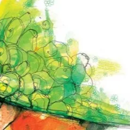
ia i jej płatki
Pszczoła i kwitnący ul