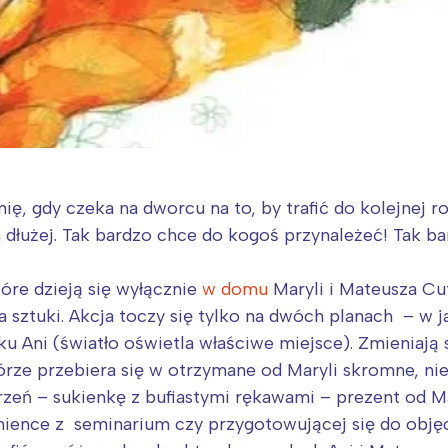
ę, gdy czeka na dworcu na to, by trafić do kolejnej r
a dłużej. Tak bardzo chce do kogoś przynależeć! Tak 
óre dzieją się wyłącznie
w domu
Maryli i Mateusza Cu
ia sztuki. Akcja toczy się tylko na dwóch planach – w 
 Ani (światło oświetla właściwe miejsce). Zmieniają si
órze przebiera się w otrzymane od Maryli skromne, n
rzeń – sukienkę z bufiastymi rękawami – prezent od M
anience z seminarium czy przygotowującej się do objęc