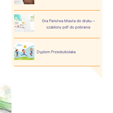
Gra Państwa Miasta do druku –
szablony pdf do pobrania
Wiewiórka na kwitnącym polu
Dyplom Przedszkolaka