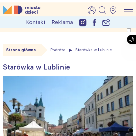
Skip
MiastoDzieci.pl
atrakcje dla dzieci, wydarzenia, imprezy rodzinne
to
Kontakt
Reklama
content
Strona główna
Podróże
Starówka w Lublinie
Starówka w Lublinie