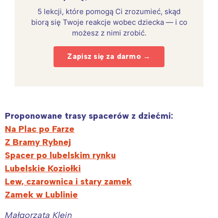
5 lekcji, które pomogą Ci zrozumieć, skąd
biorą się Twoje reakcje wobec dziecka — i co
możesz z nimi zrobić.
Zapisz się za darmo →
Proponowane trasy
spacerów z dziećmi:
Na Plac po Farze
Z Bramy Rybnej
Spacer po lubelskim rynku
Lubelskie Koziołki
Lew, czarownica i stary zamek
Zamek w Lublinie
Małgorzata Klejn