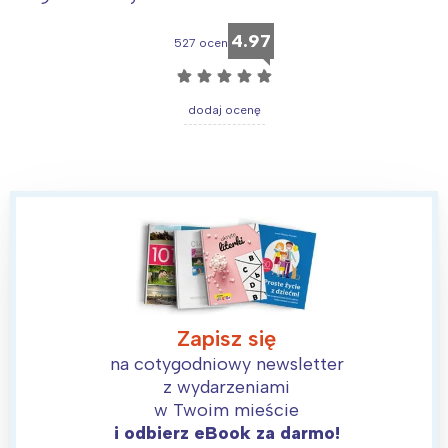
4.97
527 ocen
☆
☆
☆
☆
☆
dodaj ocenę
Zapisz się
na cotygodniowy newsletter
z wydarzeniami
w Twoim mieście
Interesują mnie wydarzenia z
i odbierz eBook za darmo!