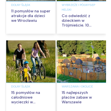
DOLNY ŚLĄSK
WYBRZEŻE I PÓŁWYSEP
HELSKI
11 pomysłów na super
atrakcje dla dzieci
Co odwiedzić z
we Wrocławiu
dzieckiem w
Trójmieście. 10
pomysłów
DOLNY ŚLĄSK
WARSZAWA I OKOLICE
15 pomysłów na
15 najlepszych
całodniowe
placów zabaw w
wycieczki w
Warszawie
okolicach Wrocławia