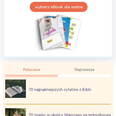
tego regionu:
wybierz eBook dla siebie
Warszawa
Śląsk
Łódź
Kraków
Trójmiasto
Południe
Poznań
Północ
Wrocław
Wszystkie
Wybieram
Polecane
Najnowsze
70 najpiękniejszych cytatów z Biblii
20 miejsc w okolicy Warszawy na jednodniową