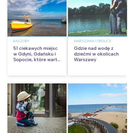
KASZUBY
WARSZAWA I OKOLICE
51 ciekawych miejsc
Gdzie nad wodę z
w Gdyni, Gdańsku i
dziećmi w okolicach
Sopocie, które warto
Warszawy
odwiedzić z
dzieckiem w
Trójmieście