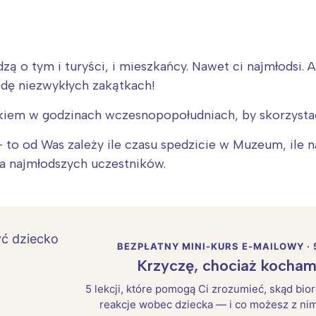
zą o tym i turyści, i mieszkańcy. Nawet ci najmłodsi. 
wdę niezwykłych zakątkach!
kiem w godzinach wczesnopopołudniach, by skorzysta
to od Was zależy ile czasu spedzicie w Muzeum, ile na
a najmłodszych uczestników.
BEZPŁATNY MINI-KURS E-MAILOWY · 
Krzyczę, chociaż kocham
5 lekcji, które pomogą Ci zrozumieć, skąd bio
reakcje wobec dziecka — i co możesz z nim