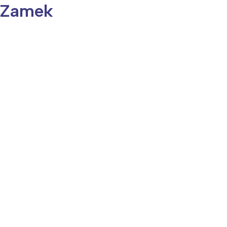
y Zamek
ia i jej płatki
Pszczoła i kwitnący ul