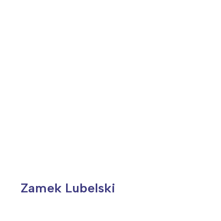
T
P
W
Zamek Lubelski