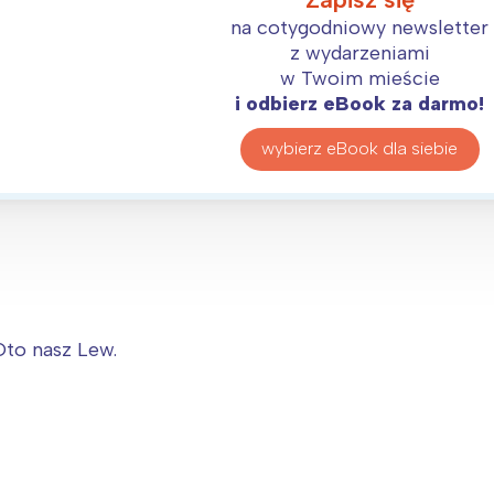
na cotygodniowy newsletter
z wydarzeniami
w Twoim mieście
i odbierz eBook za darmo!
wybierz eBook dla siebie
to nasz Lew.
Interesują mnie wydarzenia z tego regionu
arszawa
Śląsk
ódź
Kraków