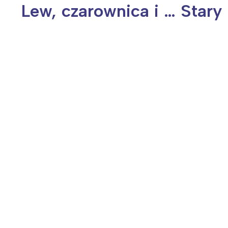
Lew, czarownica i … Star
Wiosenny koncert ptaków na płocie
Kwitnąca wiśn