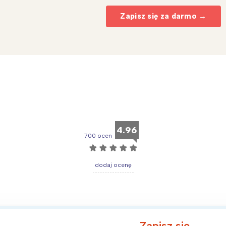
Zapisz się za darmo →
4.96
700 ocen
☆
☆
☆
☆
☆
dodaj ocenę
Zapisz się