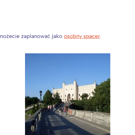
możecie zaplanować jako
osobny spacer
.