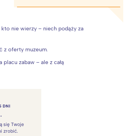
A kto nie wierzy – niech podąży za
ć z oferty muzeum.
 placu zabaw – ale z całą
5 DNI
.
rą się Twoje
i zrobić.