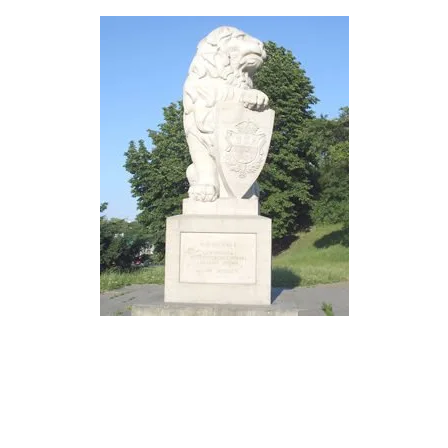
rójmiasto
Południe
oznań
Północ
rocław
Wszystkie
Wybieram