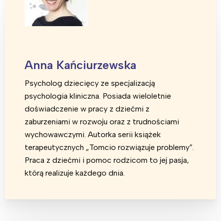
Anna Kańciurzewska
Interesują mnie wydarzenia z
Psycholog dziecięcy ze specjalizacją
tego regionu:
psychologia kliniczna. Posiada wieloletnie
doświadczenie w pracy z dziećmi z
Warszawa
Śląsk
zaburzeniami w rozwoju oraz z trudnościami
wychowawczymi. Autorka serii książek
Łódź
Kraków
terapeutycznych „Tomcio rozwiązuje problemy”.
Trójmiasto
Południe
Praca z dziećmi i pomoc rodzicom to jej pasja,
Poznań
Północ
którą realizuje każdego dnia.
Wrocław
Wszystkie
Wybieram