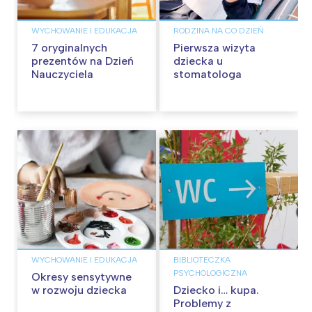
WYCHOWANIE I EDUKACJA
RODZINA NA CO DZIEŃ
7 oryginalnych
Pierwsza wizyta
prezentów na Dzień
dziecka u
Nauczyciela
stomatologa
WYCHOWANIE I EDUKACJA
BIBLIOTECZKA
PSYCHOLOGICZNA
Okresy sensytywne
w rozwoju dziecka
Dziecko i… kupa.
Problemy z