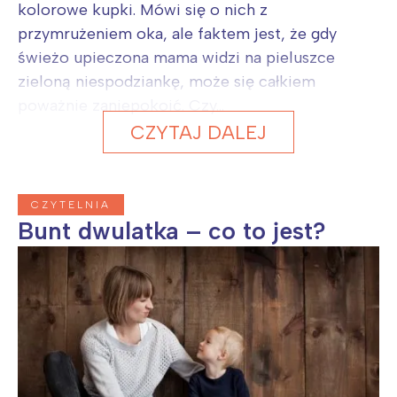
kolorowe kupki. Mówi się o nich z
przymrużeniem oka, ale faktem jest, że gdy
świeżo upieczona mama widzi na pieluszce
zieloną niespodziankę, może się całkiem
poważnie zaniepokoić. Czy...
CZYTAJ DALEJ
CZYTELNIA
Bunt dwulatka – co to jest?