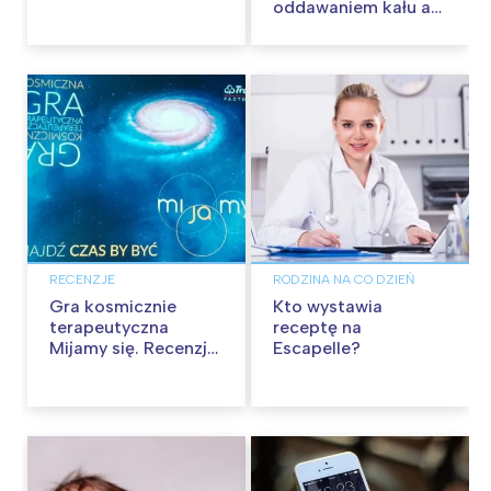
oddawaniem kału a
zaburzenia o
charakterze
nerwowym
RECENZJE
RODZINA NA CO DZIEŃ
Gra kosmicznie
Kto wystawia
terapeutyczna
receptę na
Mijamy się. Recenzja
Escapelle?
gry