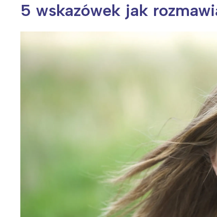
5 wskazówek jak rozmawia
Wiosenny koncert ptaków na płocie
Kwitnąca wiśn