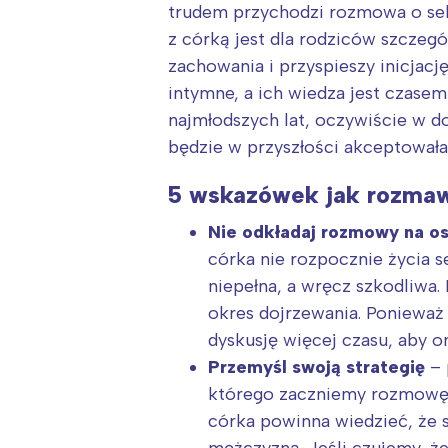
trudem przychodzi rozmowa o seksi
z córką jest dla rodziców szczeg
zachowania i przyspieszy inicjac
intymne, a ich wiedza jest czase
najmłodszych lat, oczywiście w d
będzie w przyszłości akceptowała
5 wskazówek jak rozmawi
Nie odkładaj rozmowy na o
córka nie rozpocznie życia 
niepełna, a wręcz szkodliwa
okres dojrzewania. Ponieważ
dyskusję więcej czasu, aby o
Przemyśl swoją strategię
– 
którego zaczniemy rozmowę i
córka powinna wiedzieć, że s
mężczyzną. Jeśli czujemy, ż