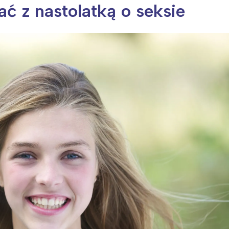
ć z nastolatką o seksie
ia i jej płatki
Pszczoła i kwitnący ul