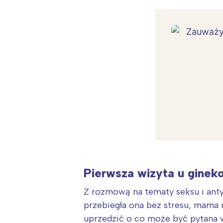
T
P
W
Pierwsza wizyta u ginek
Z rozmową na tematy seksu i anty
przebiegła ona bez stresu, mama 
uprzedzić o co może być pytana 