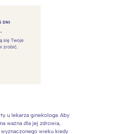
5 DNI
.
rą się Twoje
i zrobić.
ty u lekarza ginekologa. Aby
a ważna dla jej zdrowia,
a wyznaczonego wieku kiedy