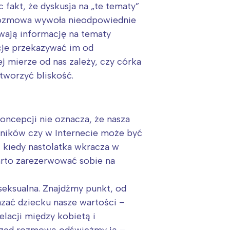
 fakt, że dyskusja na „te tematy”
a rozmowa wywoła nieodpowiednie
wają informację na tematy
acje przekazywać im od
j mierze od nas zależy, czy córka
tworzyć bliskość.
oncepcji nie oznacza, że nasza
śników czy w Internecie może być
 kiedy nastolatka wkracza w
arto zarezerwować sobie na
eksualna. Znajdźmy punkt, od
zać dziecku nasze wartości –
elacji między kobietą i
przed rozmową odświeżmy ją –