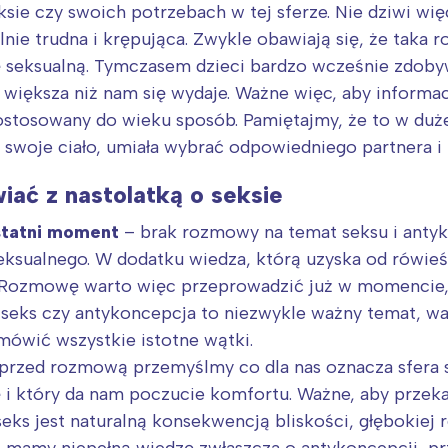
e czy swoich potrzebach w tej sferze. Nie dziwi więc
ólnie trudna i krępująca. Zwykle obawiają się, że tak
ję seksualną. Tymczasem dzieci bardzo wcześnie zdoby
m większa niż nam się wydaje. Ważne więc, aby inform
ostosowany do wieku sposób. Pamiętajmy, że to w duże
 swoje ciało, umiała wybrać odpowiedniego partnera i 
ać z nastolatką o seksie
statni moment
– brak rozmowy na temat seksu i antyk
seksualnego. W dodatku wiedza, którą uzyska od rówie
. Rozmowę warto więc przeprowadzić już w momencie,
 seks czy antykoncepcja to niezwykle ważny temat, w
mówić wszystkie istotne wątki.
przed rozmową przemyślmy co dla nas oznacza sfera s
 który da nam poczucie komfortu. Ważne, aby przeka
eks jest naturalną konsekwencją bliskości, głębokiej r
e mamy niepełną wiedzę zwłaszcza o antykoncepcji, 