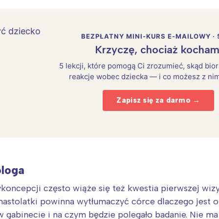
rójmiasto
Południe
oznań
Północ
rocław
Wszystkie
BEZPŁATNY MINI-KURS E-MAILOWY · 
Krzyczę, chociaż kocham
Wybieram
5 lekcji, które pomogą Ci zrozumieć, skąd bio
reakcje wobec dziecka — i co możesz z nim
Zapisz się za darmo →
ologa
koncepcji często wiąże się też kwestia pierwszej wizy
nastolatki powinna wytłumaczyć córce dlaczego jest on
w gabinecie i na czym będzie polegało badanie. Nie m