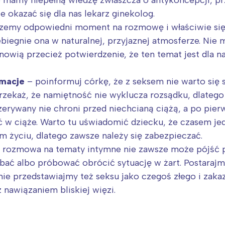
 okazać się dla nas lekarz ginekolog.
rzemy odpowiedni moment na rozmowę i właściwie się
biegnie ona w naturalnej, przyjaznej atmosferze. Nie 
nowią przecież potwierdzenie, że ten temat jest dla 
rmacje
– poinformuj córkę, że z seksem nie warto się s
Przekaż, że namiętność nie wyklucza rozsądku, dlateg
zerywany nie chroni przed niechcianą ciążą, a po pier
ć w ciąże. Warto tu uświadomić dziecku, że czasem je
m życiu, dlatego zawsze należy się zabezpieczać.
 rozmowa na tematy intymne nie zawsze może pójść po
bać albo próbować obrócić sytuację w żart. Postarajm
Interesują mnie wydarzenia z tego regionu
ie przedstawiajmy też seksu jako czegoś złego i zaka
nawiązaniem bliskiej więzi.
arszawa
Śląsk
ódź
Kraków