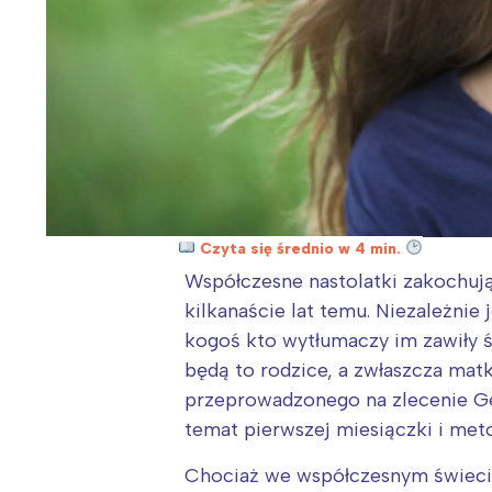
Czyta się średnio w 4 min.
Współczesne nastolatki zakochują
kilkanaście lat temu. Niezależnie
kogoś kto wytłumaczy im zawiły św
będą to rodzice, a zwłaszcza matka
przeprowadzonego na zlecenie Ge
temat pierwszej miesiączki i met
Chociaż we współczesnym świecie 