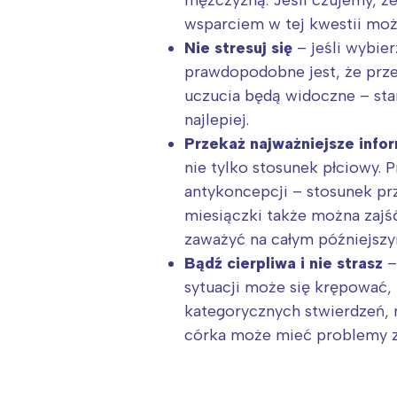
wsparciem w tej kwestii może
Nie stresuj się
– jeśli wybie
prawdopodobne jest, że prze
uczucia będą widoczne – sta
najlepiej.
Przekaż najważniejsze info
nie tylko stosunek płciowy. 
antykoncepcji – stosunek pr
miesiączki także można zajś
zaważyć na całym późniejszy
Bądź cierpliwa i nie strasz
–
sytuacji może się krępować, 
kategorycznych stwierdzeń, n
córka może mieć problemy z 
W
Ł