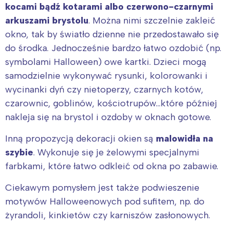
kocami bądź kotarami albo czerwono-czarnymi
arkuszami brystolu
. Można nimi szczelnie zakleić
okno, tak by światło dzienne nie przedostawało się
do środka. Jednocześnie bardzo łatwo ozdobić (np.
symbolami Halloween) owe kartki. Dzieci mogą
samodzielnie wykonywać rysunki, kolorowanki i
wycinanki dyń czy nietoperzy, czarnych kotów,
czarownic, goblinów, kościotrupów…które później
nakleja się na brystol i ozdoby w oknach gotowe.
Inną propozycją dekoracji okien są
malowidła na
szybie
. Wykonuje się je żelowymi specjalnymi
farbkami, które łatwo odkleić od okna po zabawie.
Ciekawym pomysłem jest także podwieszenie
motywów Halloweenowych pod sufitem, np. do
żyrandoli, kinkietów czy karniszów zasłonowych.