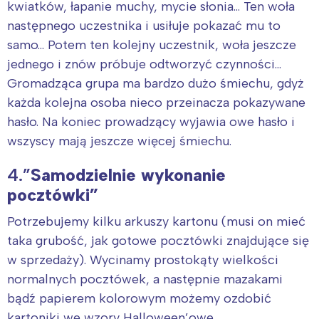
Poznań
Północ
kwiatków, łapanie muchy, mycie słonia… Ten woła
Wrocław
Wszystkie
następnego uczestnika i usiłuje pokazać mu to
samo… Potem ten kolejny uczestnik, woła jeszcze
jednego i znów próbuje odtworzyć czynności…
Wybieram
Gromadząca grupa ma bardzo dużo śmiechu, gdyż
każda kolejna osoba nieco przeinacza pokazywane
hasło. Na koniec prowadzący wyjawia owe hasło i
wszyscy mają jeszcze więcej śmiechu.
4.”
Samodzielnie wykonanie
pocztówki”
Potrzebujemy kilku arkuszy kartonu (musi on mieć
taka grubość, jak gotowe pocztówki znajdujące się
w sprzedaży). Wycinamy prostokąty wielkości
normalnych pocztówek, a następnie mazakami
bądź papierem kolorowym możemy ozdobić
kartoniki we wzory Halloween’owe.