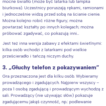
mocne światło (może być latarka lub lampka
biurkowa). Uczestnicy poruszają rękami, ramionami
i jednocześnie widzą przed sobą na ścianie cienie.
Można kolejno robić różne figury; można
powtarzać kształty po innych kolegach; można
próbować zgadywać, co pokazują inni…
Jest też inna wersja zabawy z efektami świetlnymi:
kilka osób wchodzi z latarkami pod wielkie
prześcieradło i tańczą niczym duchy.
Interesują mnie wydarzenia z
3. „Głuchy telefon z pokazywaniem”
tego regionu:
Gra przeznaczona jest dla kilku osób. Wybieramy
prowadzącego i zgadujących. Najpierw wszyscy –
Warszawa
Śląsk
poza 1 osobą zgadującą i prowadzącym wychodzą z
Łódź
Kraków
sali. Prowadzący (nie używając słów) pokazuje
Trójmiasto
Południe
zgadującemu jakąś czynność, np.: podlewanie