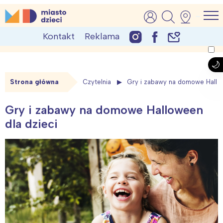
Skip
MiastoDzieci.pl
atrakcje dla dzieci, wydarzenia, imprezy rodzinne
to
Kontakt
Reklama
content
Strona główna
Czytelnia
Gry i zabawy na domowe Hallow
Gry i zabawy na domowe Halloween
dla dzieci