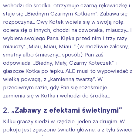
wchodzi do środka, otrzymuje czarną rękawiczkę i
staje się „Biednym Czarnym Kotkiem”. Zabawa się
rozpoczyna… Owy Kotek wciela się w swoją rolę:
ociera się o innych, chodzi na czworaka, miauczy… I
wybiera swojego Pana. Klęka przed nim i trzy razy
miauczy: „Miau, Miau, Miau…” (w możliwie żałosny,
smutny albo śmieszny… sposób). Pan zaś
odpowiada: „Biedny, Mały, Czarny Koteczek” i
głaszcze Kotka po łepku. ALE musi to wypowiadać z
wielką powagą, z „kamienną twarzą”. W
przeciwnym razie, gdy Pan się roześmieje…
zamienia się w Kotka i wchodzi do środka…
2. „
Zabawy z efektami świetlnymi”
Kilku graczy siedzi w rzędzie, jeden za drugim. W
pokoju jest zgaszone światło główne, a z tyłu świeci