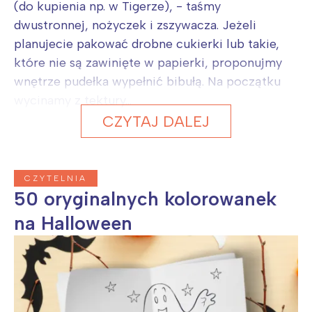
(do kupienia np. w Tigerze), - taśmy
dwustronnej, nożyczek i zszywacza. Jeżeli
planujecie pakować drobne cukierki lub takie,
które nie są zawinięte w papierki, proponujmy
wnętrze pudełka wypełnić bibułą. Na początku
wycinamy z tektury...
CZYTAJ DALEJ
CZYTELNIA
50 oryginalnych kolorowanek
na Halloween