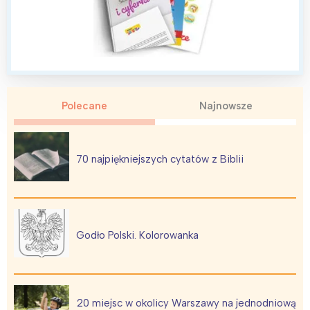
Interesują mnie wydarzenia z
tego regionu:
Polecane
Najnowsze
Warszawa
Śląsk
70 najpiękniejszych cytatów z Biblii
Łódź
Kraków
Trójmiasto
Południe
Poznań
Północ
Wrocław
Wszystkie
Godło Polski. Kolorowanka
Wybieram
20 miejsc w okolicy Warszawy na jednodniową