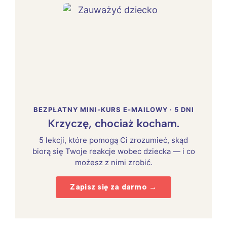
BEZPŁATNY MINI-KURS E-MAILOWY · 5 DNI
Krzyczę, chociaż kocham.
5 lekcji, które pomogą Ci zrozumieć, skąd
biorą się Twoje reakcje wobec dziecka — i co
możesz z nimi zrobić.
Zapisz się za darmo →