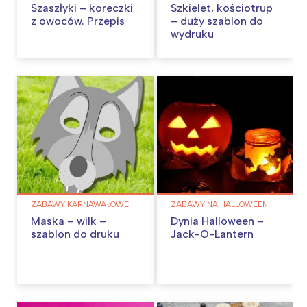
Szaszłyki – koreczki
Szkielet, kościotrup
z owoców. Przepis
– duży szablon do
wydruku
ZABAWY KARNAWAŁOWE
ZABAWY NA HALLOWEEN
Maska – wilk –
Dynia Halloween –
szablon do druku
Jack-O-Lantern