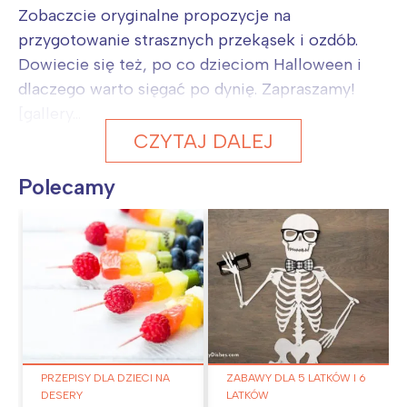
Zobaczcie oryginalne propozycje na
przygotowanie strasznych przekąsek i ozdób.
Dowiecie się też, po co dzieciom Halloween i
dlaczego warto sięgać po dynię. Zapraszamy!
[gallery...
CZYTAJ DALEJ
Polecamy
PRZEPISY DLA DZIECI NA
ZABAWY DLA 5 LATKÓW I 6
DESERY
LATKÓW