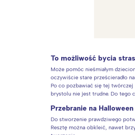
To możliwość bycia stras
Może pomóc nieśmiałym dzieciom 
oczywiście stare prześcieradło 
Po co pozbawiać się tej twórcze
brystolu nie jest trudne. Do tego
Przebranie na Halloween
W
Do stworzenie prawdziwego potwo
Ł
Resztę można obkleić, nawet brzy