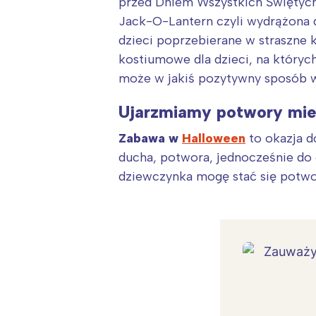
przed Dniem Wszystkich Świętych
Jack-O-Lantern czyli wydrążona d
dzieci poprzebierane w straszne 
kostiumowe dla dzieci, na któryc
może w jakiś pozytywny sposób w
Ujarzmiamy potwory mies
Zabawa w
Halloween
to okazja d
ducha, potwora, jednocześnie do 
dziewczynka mogę stać się potwo