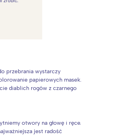
i zrobić.
do przebrania wystarczy
kolorowanie papierowych masek.
ie diablich rogów z czarnego
:
tniemy otwory na głowę i ręce.
ajważniejsza jest radość