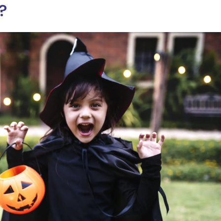
?
ia i jej płatki
Pszczoła i kwitnący ul