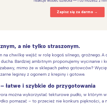
reakcje wobec dziecka — i co możesz z nim
Zapisz się za darmo →
znym, a nie tylko straszonym.
na chwilkę wejść w rolę kogoś silnego, groźnego. A 
na ducha. Bardziej ambitnym proponujemy wycinanie i 
j zabawy, mimo że w sklepach pełno gotowców? Wycięc
 czarne leginsy z ogonem z krepiny i gotowe.
Interesują mnie wydarzenia z tego regionu
 – łatwe i szybkie do przygotowania
arszawa
Śląsk
ra można wykorzystać tekturowe pudło, w którym wy
ódź
Kraków
dko pomazać – to przecież nie konkurs piękności, a n