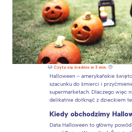
Czyta się średnio w 3 min.
Halloween – amerykańskie święto 
szacunku do śmierci i przyćmieni
supermarketach. Dlaczego więc ni
delikatnie dotknąć z dzieckiem t
Kiedy obchodzimy Hallo
Data Halloween to główny powód 