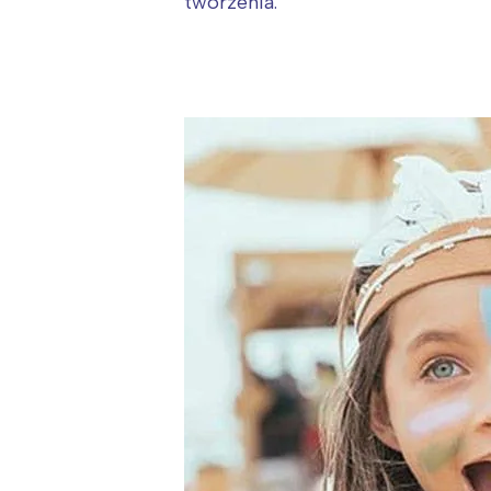
T
tworzenia.
P
W