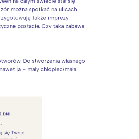
en na całym świecie stał się
czór można spotkać na ulicach
przygotowują także imprezy
tyczne postacie. Czy taka zabawa
potworów. Do stworzenia własnego
nawet ja – mały chłopiec/mała
5 DNI
.
rą się Twoje