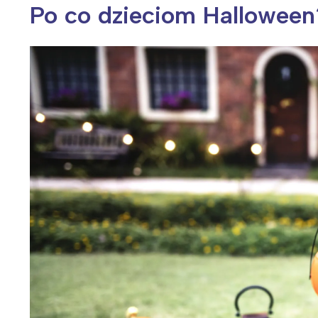
Po co dzieciom Halloween
Wiosenny koncert ptaków na płocie
Kwitnąca wiśn