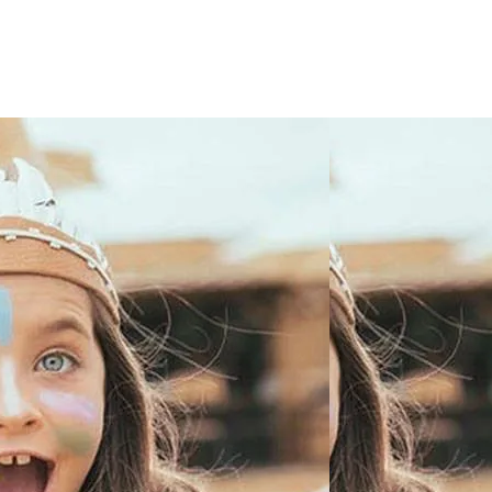
rójmiasto
Południe
oznań
Północ
rocław
Wszystkie
Wybieram