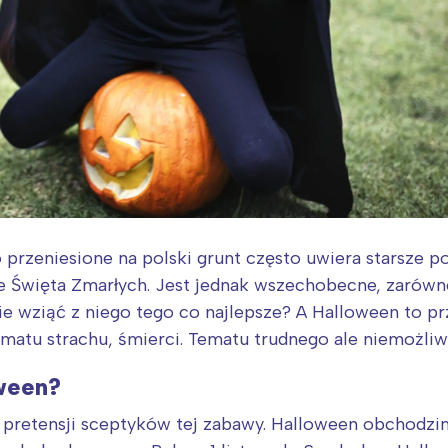
przeniesione na polski grunt często uwiera starsze po
e Święta Zmarłych. Jest jednak wszechobecne, zarówn
e wziąć z niego tego co najlepsze? A Halloween to pr
ematu strachu, śmierci. Tematu trudnego ale niemożli
ween?
pretensji sceptyków tej zabawy. Halloween obchodzim