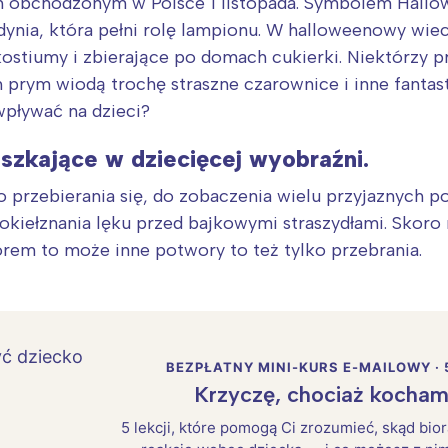
 obchodzonym w Polsce 1 listopada. Symbolem Hallowe
ynia, która pełni rolę lampionu. W halloweenowy wie
kostiumy i zbierające po domach cukierki. Niektórzy 
h prym wiodą trochę straszne czarownice i inne fantas
pływać na dzieci?
zkające w dziecięcej wyobraźni.
o przebierania się, do zobaczenia wielu przyjaznych 
okiełznania lęku przed bajkowymi straszydłami. Skoro 
rem to może inne potwory to też tylko przebrania.
BEZPŁATNY MINI-KURS E-MAILOWY · 
Krzyczę, chociaż kocham
5 lekcji, które pomogą Ci zrozumieć, skąd bio